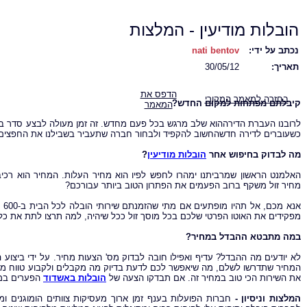
הובלות מודיעין - המלצות
נכתב על ידי:
nati bentov
תאריך:
30/05/12
הדפס את
בחזרה למאמר המקורי
קיבלתם מפתחות למקום החדש?
המאמר
לרובנו העברת הדירההוא שלב מרגש בכל פעם מחדש. זה זמן מעולה לבצע סדר בדב
כשעוברים לדירה חדשהחשוב להקפיד ולבחור חברה שתעביר בשבילנו את החפצים וה
מה לבדוק בחיפוש אחר
הובלות מודיעין
?
האלמנט הראשון שמרביתנו ימהרו לחפש לפיו הוא מחיר העלות. המחיר הוא רכי
מחיר זול משקף ברוב הפעמים את הפתרון הטוב ביותר עבורכם?
אנ
מפקידים את האוטו הפרטי שלכם בכל מוסך זול ככל שיהיה, למה תרצו לתת את כל 
במה מתבטא ההבדל במחיר?
לא יודעים מה ההבדל? עדיף ואפילו חובה לבדוק מס' הצעות מחיר. על ידי ביצו
המחיר שתדרשו לשלם, מה שיאפשר לכם לדעת בדיוק מה מקבלים ולקבוע טווח מחיר
את השירות הכי טוב במחיר זה. אם תבדקו הצעה של
הובלות באשדוד
הפערים במח
המלצות וניסיון -
חברות הפועלות בענף זמן ארוך מעסיקות צוותים הומוגנים ומנ