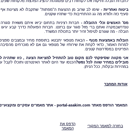
לחברות הובלה ותיקות אלו לקוחות רבים ומסוגלות להציג המלצות מלקוחות שונים.
ביטוח ואחריות -
שימו לב שרוב מן ההצעות ה"מפתות" שתקבלו לא מציינות אף 
סעיף כזה ולוודא מה גג ההתחייבות כדי שתהיו שקטים.
מס' האנשים וכלי ההובלה -
חברות רציניות בתחום יביאו איתם משאית סגורה
טנדרשבמקרה ואתם ברי מזל סגור עם ברזנט. חברות הפועלות כדרך קבע יגיעו בל
הובלה - מה שגורם לטיפול זהיר יותר בתכולת המשרד.
הובלות באמצעות מנוף -
הבאת מנופאי יתבטא בתוספת מחיר ובמצבים ספציפי
למרות האמור, כדאי לקחת את שירותיו של מנופאי גם אם לא מוכרחים מהסיבה ש
הפריטים במסדרונות קטנים.
אני מקווה שסיפקתי לכם מקום טוב להתחיל למציאת הצעה , כזו שתהיה לכם
מובילים במחיר שווה לכל נפש?
הכנסו עוד היום לאתר האינטרנט ותוכלו לקבל ע
במהירות ובקלות, ככל הניתן.
אודות המחבר
המאמר הודפס מאתר portal-asakim.com - אתר מאמרים עסקיים ומקצועיים
הדפס את
בחזרה למאמר המקורי
המאמר