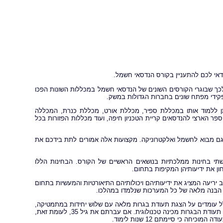
דאי לכם להתעניין בקורס הנדסאי חשמל.
לכך שבוגרי הקורסים השונים של הנדסאי חשמל במכללות השונות הפכו
ידי מפתח שונים בחברות הגדולות במשק.
תן ללמוד אותו במכללת ספיר, מכללת אורט, מכללת כנרת, המכללה
ר הארצי להנדסאים קריית הטכניון חיפה, ועוד מכללות הפזורות בכל
 גם מבוא לחשמל ואלקטרוניקה. מקצועות אלה אמורים לתת בידכם את
תי בחינות ממלכתיות בנושאים הראשיים של הקורס. הבחינות הללו
ן את ידיעותיהן המקיפות בתחום.
יריעה המציג את ידיעותיהם ויכולותיהם התיאורטיות והמעשיות בתחום
הבנה מלאה של כל המערכות שנלמדו במהלכו.
ל עומדים על הצגת תעודת בגרות מלאה עם שלוש יחידות במתמטיקה,
שלוש יחידות באנגלית ושתי יחידות בהבעה. חלק מהמכללות עשויות לדרוש במקום תעודת הבגרות מכינה טכנולוגית. אם עברתם את גיל 35, לעומת זאת,
ה כי סיימתם 12 שנות לימוד.