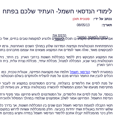
לימודי הנדסאי חשמל- העתיד שלכם בפתח
נכתב על ידי:
סנונית תוכן
תאריך:
08/05/13
הדפס את
בחזרה למאמר המקורי
אם אתם מחפשים מקצוע בו תוכלו להתקדם ולהגיע למקומות טובים בחיים, אולי כ
המאמר
ההתפתחויות הטכנולוגיות וקפיצות המדרגה שלהן במהלך השנים האחרונות, גרמו 
למבוקשים מאוד, ואלה אשר לומדים את המקצוע מוצאים את עצמם מתברגים בתפק
את המקצוע המבוקש ניתן ללמוד במכללות השונות ברחבי הארץ. בין היתר, ני
הטכנולוגית באר שבע, המכללה למנהל, מכללת עתיד, מכללת נצרת עלית, בית הספ
רחבי הארץ.
במסגרת לימודי
הנדסאי חשמל
תלמדו את מקצועות הפיזיקה, אנגלית טכנית, כמו
הכלים להבין את החומר הנדרש מכם על מנת להצליח ולהתקדם בעולם הטכנולוגי.
על מנת לסיים את הלימודים בהצלחה, צריכים הסטודנטים במקצוע זה לעבור ש
מתקיימות מטעמו של המכון הממשלתי להכשרה בטכנולוגיה ובמדע, והן נועדות לבחו
בנוסף, על מנת לסיים את הלימודים, על הסטודנטים להגיש פרויקט גמר מקיף ורחב 
הנדסת החשמל. הפרויקט אמור לשלב אספקטים שנלמדו במהלך המסלול ולהוכיח 
תנאי הקבלה למגמת הנדסאי חשמל הנם שונים בין המכללות השונות, אך בדרך כל
חלק ניכר מהמכללות יקבלו אתכם ללימודי הנדסאי חשמל במידה ותציגו בפניהם תעודה המוכיח