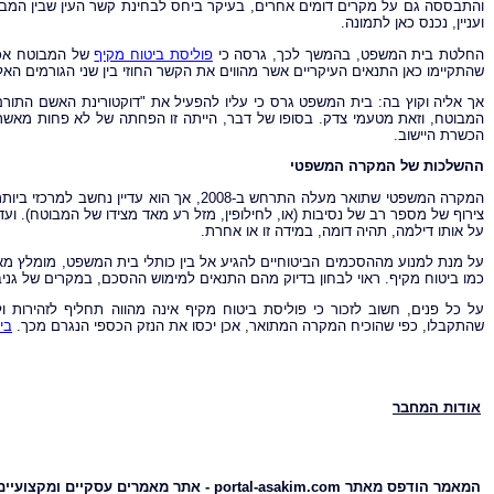
והתבססה גם על מקרים דומים אחרים, בעיקר ביחס לבחינת קשר העין שבין המבו
ועניין, נכנס כאן לתמונה.
החלטת בית המשפט, בהמשך לכך, גרסה כי
פוליסת ביטוח מקיף
של המבוטח אכן 
שהתקיימו כאן התנאים העיקריים אשר מהווים את הקשר החוזי בין שני הגורמים האל
אך אליה וקוץ בה: בית המשפט גרס כי עליו להפעיל את "דוקטורינת האשם התורם
הכשרת היישוב.
ההשלכות של המקרה המשפטי
המקרה המשפטי שתואר מעלה התרחש ב-2008, אך 
צירוף של מספר רב של נסיבות (או, לחילופין, מזל רע מאד מצידו של המבוטח). וע
על אותו דילמה, תהיה דומה, במידה זו או אחרת.
על מנת למנוע מההסכמים הביטוחיים להגיע אל בין כותלי בית המשפט, מומלץ מא
כמו ביטוח מקיף. ראוי לבחון בדיוק מהם התנאים למימוש ההסכם, במקרים של גניב
על כל פנים, חשוב לזכור כי פוליסת ביטוח מקיף אינה מהווה תחליף לזהירות 
שהתקבלו, כפי שהוכיח המקרה המתואר, אכן יכסו את הנזק הכספי הנגרם מכך.
בי
אודות המחבר
המאמר הודפס מאתר portal-asakim.com - אתר מאמרים עסקיים ומקצועיים