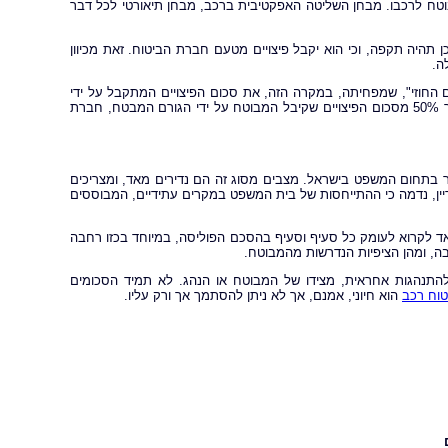
טח לרכבו. מבחן השליטה האפקטיבית ברכב, מבחן תיאורטי לכל דבר
תהיה תקפה, וכי הוא יקבל פיצויים מטעם חברת הביטוח. זאת מכיוון
ה.
 החוזי", שמפחיתה, במקרה הזה, את סכום הפיצויים המתקבל על ידי
המבוטח, וזאת מטעמי צדק. בסופו של דבר, הייתה זו הפחתה של לא פחות מאשר 50% מסכום הפיצויים שקיבל המבוטח על ידי הגורם המבטח, חברת
הוא עדיין נחשב למרכזי ביותר בתחום המשפט בישראל. מצבים מסוג זה הם נדירים מאד, ומצריכים
דיין, נדמה כי ההתייחסות של בית המשפט במקרים עתידיים, המבוססים
ד לקרוא לעומק כל סעיף וסעיף בהסכם הפוליסה, במיוחד בכזו רחבה
ה, ומהן הציפיות הנדרשות מהמבוטח.
ולהתנהגות אחראית, מצידו של המבוטח או הנהג. לא תמיד הסכומים
טוח רכב
הוא חיוני, אמנם, אך לא ניתן להסתמך אך ורק עליו.