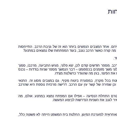
ות
ירום. אחד המצבים הנפוצים ביותר הוא זה של גניבת הרכב. התייחסות
 מה קורה כאשר הרכב נגנב, בעוד המפתחות שלו נמצאים במתנע?
ד.
ת רכב. מספר חודשים קודם לכן, יצא פלוני, מגיש התביעה, מרכבו, סמוך
ני משך מזומנים בכספומט – דבר הנמשך מספר שניות בודדות – נכנס
 הפיצוי, בגין מה שהוגדר כרשלנות מצידו.
בוטח בכל מקרה, במסגרת ביטוח מקיף, גם במצבים מסוג זה. התנאי
כן שמירה של קשר עין עם הרכב. דרישה מרכזית נוספת היא שהרכב
טרם התחלת הנסיעה – אפילו אם המפתח נמצא במתנע. אולם, מה
ר לגנב את השניות הנדרשות לביצוע המעשה.
אחראית למערכת המיגון. החלטת בית המשפט הייתה לא פשוטה כלל,