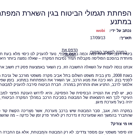
הפחתת תגמולי הביטוח בגין השארת המפתח
במתנע
נכתב על ידי:
wobi
תאריך:
17/09/13
הדפס את
בחזרה למאמר המקורי
ביטוח רכב, ועל אחת כמה וכמה ביטוח מקיף, נועד להעניק לנו כיסוי מלא בעת ח
המאמר
מיוחדת בהסכם הפוליסה מקבלות תמיד נסיבות המקרה – שאלה נפוצה ביותר היא
אנחנו ננסה לענות על השאלה החשובה הזו, בין השאר באמצעות פסק דין חשוב אח
בשנת 2008, נדון בבית משפט השלום בתל אביב מקרה משפטי מורכב של גניב
לסניף בנק. הוא כיבה את מנוע הרכב, אך השאיר את המפתחות במתנע. בזמן שפלו
אלמוני לרכב, התניע אותו והתרחק במהרה. חברת הביטוח סירבה להעניק למבוטח את
כאן, יש לציין את הנטייה הבסיסית של הפסיקה, והיא לדרוש הענקת הפיצוי למ
העיקרי לכך הוא הימצאותו של המבוטח בסביבת הרכב במהלך המקרה הביטוחי, ו
יהיה בעל מערכת מיגון.
במקרה הזה, אגב, סבר המבוטח שיש ברכב מערכת, אשר מצריכה הקשת קוד 
שהתברר בהמשך הוא שמערכת זו נדרכת רק לאחר פרק זמן של כדקה – מה שהשאי
אז מי צודק?
זהו סיפור משפטי עם מספר צדדים: לא רק המבוטח והמבטחת, אלא גם החברה ה