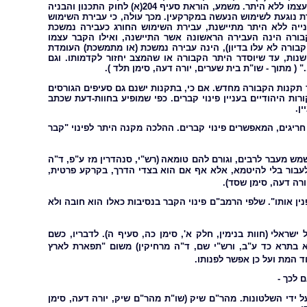
כעבירה גם את השימוש במבנה שנבנה לא היתר, זאת בנוסף לבניית המבנה עצמו ללא היתר. משמע, הוראת סעיף 204(א) לחוק התכנון והבניה
 נוגעת לשימוש הנעשה במקרקעין. מכך עולה, כי עבירת השימוש
ייה ללא היתר מתיישנת, עבירת השימוש החורג כעבירה נמשכת
ורה הינה העבירה הראשונה אשר התיישנה, ואילו הקבר עצמו
בורה לא עלו בדיון), הינה עבירה נמשכת (או מתמשכת) העומדת
שנות, עד שיוסדר היתר הקבורה או שהמצב יחזור לקדמותו. וגם
 מתוך - שו"ת בית שערים, יורה דעה, סימן תלד ).
תקנות הקבורה מחדש. אם כי, בתקנות ישנם גם סעיפים הגורסים
ות היהודיים בעניין פינוי קברים. כפי שמופיע בחוות-דעת שכתב
 חריגים, המאפשרים פינוי קברים. ההלכה מקנה היתר לפינוי "קבר
ש מעבר לרבים, וגורם להם טומאה
(רש"י, סנהדרין מז ע"פ, ד"ה
לעבור בלי להיטמא, אלא אף אם הוא בצדי הדרך, בקרקע פרטית,
יורה דעה, סימן שסד).
ן אותו". שלפי הרמב"ם פינוי הקבר בנסיבות כאלו הוא חובה ולא
 ישראלי
(חוות בנימין, חלק א', סימן כה, סעיף ה). לדבריו, כשם
 בתרא כד ע"ב, ורש"י שם, ד"ה מרחיקין) משום "תפארת לארץ
ד המת ועל כן אפשר לפנותו.
 לכך -
ידי השלטונות. מהר"ם שיק (שו"ת מהר"ם שיק, יורה דעה, סימן