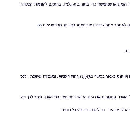
הפקודה הזאת או שנתאשר כדין בתור בית-עלמין, בהתאם להוראות הפקודה
העובר על הוראה מהוראות פקודה זו או התקנות לפיה, דינו, ... מאסר ששה חודשים או קנס כאמור בסעיף 61(א)(1) לחוק העונשין, ובעבירה נמשכת - קנס
לו הועדה המקומית או רשות הרישוי המקומית, לפי הענין, היתר לכך ולא