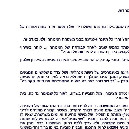
מחדש;
 שמו, גילו, נתינותו ומשלח ידו של הנפטר או הוכחות אחרות על
פחת המנוחה, ולא באדם זר.
עותר כחמש שנים לאחר קבורתה של המנוחה ... לוקה בשיהוי
קבוע, כי דין העתירה להידחות על הסף."
וי סובייקטיבי, שיהוי אובייקטיבי ומידת הפגיעה בעיקרון שלטון
פגיעה באינטרסים של רשות מנהלית, ושל צדדים שלישיים הנוגעים
רק הזמן הניכר שחלף. היות ולא נראה לעין, כי תתקיים פגיעה
הדין – "כך שמדובר בעבירה רגעית המסתיימת עם סיום הקבורה"
טרס הציבורי, מול הפגיעה בשרון. ולאור כל שנאמר עד כה, בית
ציבורי.
 בעבירה מתמשכת - דינה להידחות. הרכיב ההתנהגותי של העבירה
ה" ושוב אתם טועים רבותי היקרים, מעשה קבורה מתייחס לדיני
מקרקעין, קבורה איננה באויר. ואתם מציגים דוגמא של פסק דין (דנ"פ 4603/97) מהתחום הפלילי של מעשי סחיטה ואיומים בשרשרת, שאין לו
המרחבית לתכנון ובניה "שמעונים"אמורה לבצע פעולות שונות
סיום הקבורה. ולא צריך ללכת רחוק, השופט ג'ובראן נותן את
) - "לשון הוראת סעיף 204(א) לחוק התכנון והבניה קובעת באופן ברור וחד-משמעי