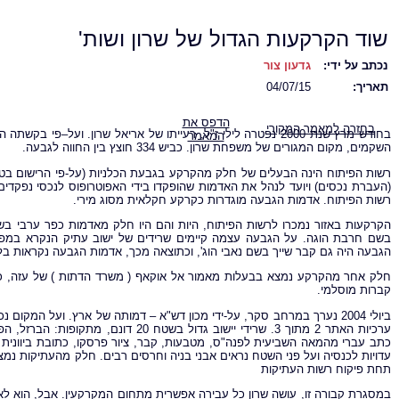
שוד הקרקעות הגדול של שרון ושות'
נכתב על ידי:
גדעון צור
תאריך:
04/07/15
הדפס את
בחזרה למאמר המקורי
המאמר
השקמים, מקום המגורים של משפחת שרון. כביש 334 חוצץ בין החווה לגבעה.
רשות הפיתוח הינה הבעלים של חלק מהקרקע בגבעת הכלניות (על-פי הרישום בטא
(העברת נכסים) ויועד לנהל את האדמות שהופקדו בידי האפוטרופוס לנכסי נפק
רשות הפיתוח. אדמות הגבעה מוגדרות כקרקע חקלאית מסוג מירי.
בשם חרבת הוגה. על הגבעה עצמה קיימים שרידים של ישוב עתיק הנקרא במפות 
הגבעה היה גם קבר שייך בשם נאבי הוג', וכתוצאה מכך, אדמות הגבעה נקראות בל
חלק אחר מהקרקע נמצא בבעלות מאמור אל אוקאף ( משרד הדתות ) של עזה, כמנ
קברות מוסלמי.
ערכיות האתר 2 מתוך 3. שרידי יישוב גדול
כתב עברי מהמאה השביעית לפנה"ס, מטבעות, קבר, ציור פרסקו, כתובת ביוונית
עדויות לכנסיה ועל פני השטח נראים אבני בניה וחרסים רבים. חלק מהעתיקות נמצאו
תחת פיקוח רשות העתיקות
במסגרת קבורה זו, עושה שרון כל עבירה אפשרית מתחום המקרקעין. אבל, הוא לא ה