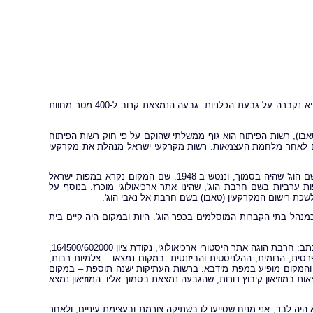
בחודש מרץ שנת 2000 נפטרה לילי ז"ל, רעייתו של אריאל שרון. ועל–פי בקשתה היא נקברה על גבעת הכלניות. גבעה הנמצאת קרוב ל-400 מטר מחוות
בו), רשות הפיתוח הוא גוף ממשלתי שהוקם על פי חוק רשות הפיתוח
דים לאחר מלחמת העצמאות. רשות מקרקעי ישראל מנהלת את מקרקעי
הקרקעות באזור נמכרו לרשות הפיתוח, היות והם היו חלק מאדמות כפר ערבי בשם הוג' שהיה בסמוך, וננטש ב-1948. שם המקום נקרא במפות ישראל
ערביות בשם חרבת הוג', שהינו אתר ארכיאולוגי מוכרז. בנוסף על
שכת רישום המקרקעין (טאבו) בשם חרבת אל נאבי הוג'.
הל בתי הקברות המוסלמים בכפר הוג'. היות ובמקום היה קיים בית
ביולי 2004 נערך במרחב סקר, על-ידי מכון דש"א – דמותה של ארץ. ועל המקום נכתב: חרבת הוגה אתר היסטורי ארכיאולוגי, נקודת ציון 164500/602000,
 בשטח 20 דונם, מתקופות: הברזל, הפרסית, הרומית, ההלניסטית והביזנטית. במקום נמצאו – צלמיות רבות,
 והמקום מופיע במפת מידבא. ברשות העתיקות ישנה תוספת – במקום
ת במוזיאון קיבוץ דורות, שהגבעה נמצאת בסמוך אליו. המוזיאון נמצא
יה לבד, אני מניח שסייעו לו בשתיקה צורמת ובעצימת עיניים, ולאחר