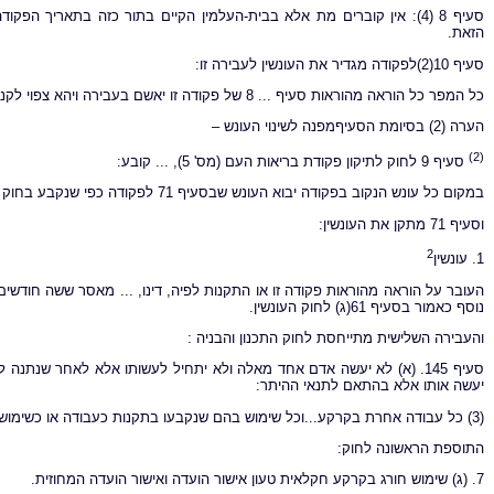
סעיף 8 (4): אין קוברים מת אלא בבית-העלמין הקיים בתור כזה בתאריך 
הזאת.
סעיף 10(2)לפקודה מגדיר את העונשין לעבירה זו:
כל המפר כל הוראה מהוראות סעיף ... 8 של פקודה זו יאשם בעבירה ויהא צפוי לקנס לא יותר מחמש לירות או למאסר לא יותר מחודש ימים.(2)
הערה (2) בסיומת הסעיףמפנה לשינוי העונש –
(2)
סעיף 9 לחוק לתיקון פקודת בריאות העם (מס' 5), ... קובע:
במקום כל עונש הנקוב בפקודה יבוא העונש שבסעיף 71 לפקודה כפי שנקבע בחוק זה.
וסעיף 71 מתקן את העונשין:
2
1. עונשין
נוסף כאמור בסעיף 61(ג) לחוק העונשין.
והעבירה השלישית מתייחסת לחוק התכנון והבניה :
סעיף 145. (א) לא יעשה אדם אחד מאלה ולא יתחיל לעשותו אלא לאחר שנתנה 
יעשה אותו אלא בהתאם לתנאי ההיתר:
(3) כל עבודה אחרת בקרקע...וכל שימוש בהם שנקבעו בתקנות כעבודה או כשימוש הטעונים היתר כדי להבטיח ביצוע כל תכנית.
התוספת הראשונה לחוק:
7. (ג) שימוש חורג בקרקע חקלאית טעון אישור הועדה ואישור הועדה המחוזית.