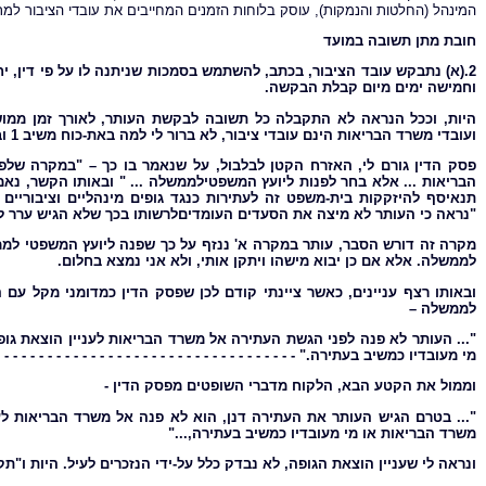
המינהל (החלטות והנמקות), עוסק בלוחות הזמנים המחייבים את עובדי הציבור למת
חובת מתן תשובה במועד
2.(א) נתבקש עובד הציבור, בכתב, להשתמש בסמכות שניתנה לו על פי דין,
וחמישה ימים מיום קבלת הבקשה.
היות, וככל הנראה לא התקבלה כל תשובה לבקשת העותר, לאורך זמן ממוש
ועובדי משרד הבריאות הינם עובדי ציבור, לא ברור לי למה באת-כוח משיב 1 ובית המשפט באו בטענות לעותר.
פסק הדין גורם לי, האזרח הקטן לבלבול, על שנאמר בו כך – "במקרה שלפ
הבריאות ... אלא בחר לפנות ליועץ המשפטילממשלה ... " ובאותו הקשר, נאמר
"נראה כי העותר לא מיצה את הסעדים העומדיםלרשותו בכך שלא הגיש ערר ל
מקרה זה דורש הסבר, עותר במקרה א' ננזף על כך שפנה ליועץ המשפטי לממש
לממשלה. אלא אם כן יבוא מישהו ויתקן אותי, ולא אני נמצא בחלום.
ובאותו רצף עניינים, כאשר ציינתי קודם לכן שפסק הדין כמדומני מקל עם 
לממשלה –
"... העותר לא פנה לפני הגשת העתירה אל משרד הבריאות לעניין הוצאת ג
מי מעובדיו כמשיב בעתירה." - - - - - - - - - - - - - - - - - - - - - - - - - - - - - - - - - - - 
וממול את הקטע הבא, הלקוח מדברי השופטים מפסק הדין -
"... בטרם הגיש העותר את העתירה דנן, הוא לא פנה אל משרד הבריאות ל
משרד הבריאות או מי מעובדיו כמשיב בעתירה,..."
ונראה לי שעניין הוצאת הגופה, לא נבדק כלל על-ידי הנזכרים לעיל. היות ו"