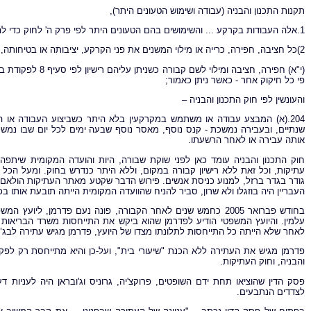
תקנות התכנון והבניה (עבודה ושימוש הטעונים היתר),
1.אלה העבודות בקרקע ... והשימושים בהם הטעונים היתר לפי פרק ה' לחוק כדי להבטיח ביצוע כל תכנית:
2)כל חציבה, חפירה, כרייה או מילוי המשנים את פני הקרקע, יציבותה או בטיחותה, למעט –
פי כל חיקוק אחר - כאשר ניתן כאמור;
והעונשין לפי חוק התכנון והבניה –
204.(א) המבצע עבודה או משתמש במקרקעין בלא היתר כשביצוע העבודה או הש
שנתיים, ובעבירה נמשכת - קנס נוסף, מאסר נוסף שבעה ימים לכל יום שבו נ
אותה עבירה או לאחר הרשעתו.
חוק התכנון והבניה עומד כאן לפני שוקת שבורה, היות והועדה המקומית שיתפ
עתיקות, וכל זאת ללא רישיון קבורה במקום, וללא היתר כנדרש בחוק. ומעל הכל 
גודר בגדר ברזל, למנוע כניסת אנשים. פירוש הדבר שקטע מאתר העתיקות הולאם על-י
העבריין היה בוזגלו ולא שרון, סביר להניח שהוועדה המקומית הייתה תובעת אותו בכל
בחודש פברואר 2005 כחמש שנים לאחר הקבורה, פונה נעם פדרמן, 
לאחר שלא הייתה כל התייחסות לתלונתו מצדו של היועץ, פדרמן מגיש עתירה לבג"ץ,
פדרמן מגיש את העתירה ללא הכנת "שיעורי בית", ועל-כן והיא מתייחסת רק לפק
והבניה, וחוק העתיקות.
לצדדים הנתבעים.