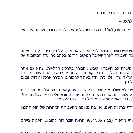
(י"א) חפירה, חציבה ומילוי לשם קבורה כשניתן עליהם רישיון לפי סעיף 8 לפקודת בריאות העם, 1940, ובמידה שפעולות אלה לשם קבורה טעונות היתר על
ימוש טעונים היתר לפי חוק זה או תקנה על פיו, דינו - קנס, מאסר
משכת העבירה לאחר שקיבל הנאשם הודעה בכתב מהועדה המקומית על
ה פעולה עם העבריין, שביצע קבורה בקרקע חקלאית, שהיא גם אתר
הוא איננו בעל זכות בקרקע. ונקודה נוספת להאיר, שטח אזור הקבורה
די שרון, ולא ניתן יהיה בעתיד לחפור בו חפירה ארכיאולוגיות. ובאם
 דין.
ליועץ המשפטי לממשלה מני מזוז, בדרישה להעתיק את הקבר של המנוחה לבית
עלמין. והיועץ המשפטי הודיע לפדרמן שהוא ביקש את התייחסות משרד הבריאות לתלונה. חמישה חודשים מאוחר יותר בחודש יולי 2005, ככל הנראה?
 נגד ראש הממשלה אריאל שרון ונגד היועץ מזוז.
ודת בריאות העם. ואין בה מאומה מהעבירות האחרות של חוק התכנון
פסק הדין שהוציאו תחת ידם השופטים, פרוקצ'יה, גרוניס וג'ובראן היה לעניות דעתי מחפיר. (בג"ץ 6544/05) והראה קוצר רוח לתובע, והקלות בייחס