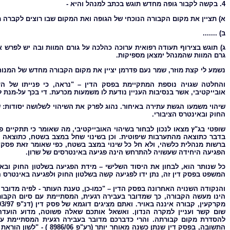
4. בקשה לקבור גופה מחדש תוגש בכתב למנהל והיא -
א) תציין את מקום הקבורה הנוכחי של הגופה ואת המקום שבו רוצים לקברה 
ב) .......
ג) תוגש בצירוף תעודה רפואית ערוכה כהלכה על גורם המוות ובה יש לפרש את
גרם המוות שהמנהל ימצאן מספיקות.
נשמע לי קצת מוזר, שמר נעם פדרמן יציין את מקום הקבורה מחדש של המנוחה? והרי כל תקנה 4עניינה בבני מש
והחלטה שגויה נוספת המתקיימת בפסק הדין – "נראה, כי פנייתו של ה
אובייקטיבי, אשר בנסיבות העניין נודעת לו משמעות מכרעת. די בכך על-מנת ל
שיהוי משמעו הגשת עתירה באיחור. נהוג לפרק את השיהוי לשלושה יסודות: שיה
החוק ובאינטרס הציבורי.
שופטי בג"ץ מצאו לנכון לבחור בשיהוי האובייקטיבי, מה שאומר כי תתקיים 
בדבר כתוצאה מהתערבות שיפוטית. וכן בשינוי שחל במצב בשטח, כתוצאה מפ
ברשות מנהלית כלשהי, ולא חל כל שינוי במצב בשטח, כפי שאומר זאת פסק 
הפגיעה היחידה שעשויה להתרחש הינה פגיעה באינטרסים של שרון.
כל שנותר הוא, לבחון את היסוד השלישי – מידת הפגיעה בשלטון החוק ובאינ
המשפט בפסק דין זה, נתן ידו לפגיעה קשה בשלטון החוק ולפגיעה באינטרס ה
והנקודה השנויה האחרונה בפסק הדין – "כמו-כן, טענת העותר - לפיה מדובר
הינו מעשה הקבורה, כך שמדובר בעבירה רגעית, המסתיימת עם סיום הקבור
שום קשר ועניין למקרה הנדון. ואשאל אותכם שאלה פשוטה, מדוע הועדה 
להסדרת מקום קבורתה. והרי כדברכם מדובר בעבירה רגעית המסתיימת עם 
התשובה, בפסק דין שנתן כשנה מאוחר יותר (
רע"פ 8986/06