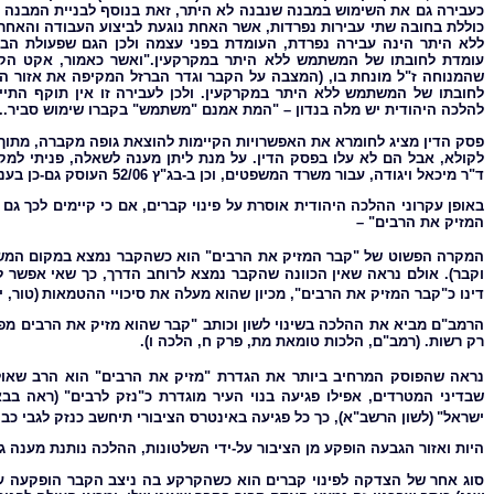
כוללת בחובה שתי עבירות נפרדות, אשר האחת נוגעת לביצוע העבודה והאחרת
ללא היתר הינה עבירה נפרדת, העומדת בפני עצמה ולכן הגם שפעולת הבנ
עומדת לחובתו של המשתמש ללא היתר במקרקעין."ואשר כאמור, אקט הקב
שהמנוחה ז"ל מונחת בו, (המצבה על הקבר וגדר הברזל המקיפה את אזור הק
לחובתו של המשתמש ללא היתר במקרקעין. ולכן לעבירה זו אין תוקף התיי
להלכה היהודית יש מלה בנדון – "המת אמנם "משתמש" בקברו שימוש סביר..." (
פסק הדין מציג לחומרא את האפשרויות הקיימות להוצאת גופה מקברה, מתוך 
לקולא, אבל הם לא עלו בפסק הדין. על מנת ליתן מענה לשאלה, פניתי למקור
ד"ר מיכאל ויגודה, עבור משרד המשפטים, וכן ב-בג"ץ 52/06 העוסק גם-כן בעניין.
באופן עקרוני ההלכה היהודית אוסרת על פינוי קברים, אם כי קיימים לכך גם
המזיק את הרבים" –
המקרה הפשוט של "קבר המזיק את הרבים" הוא כשהקבר נמצא במקום המשמ
וקבר). אולם נראה שאין הכוונה שהקבר נמצא לרוחב הדרך, כך שאי אפשר 
דינו כ"קבר המזיק את הרבים", מכיון שהוא מעלה את סיכויי ההטמאות
(טור, 
הרמב"ם מביא את ההלכה בשינוי לשון וכותב "קבר שהוא מזיק את הרבים מפני
רק רשות. (רמב"ם, הלכות טומאת מת, פרק ח, הלכה ו).
נראה שהפוסק המרחיב ביותר את הגדרת "מזיק את הרבים" הוא הרב שאול
שבדיני המטרדים, אפילו פגיעה בנוי העיר מוגדרת כ"נזק לרבים"
(ראה בבא
ישראל"
(לשון הרשב"א), כך כל פגיעה באינטרס הציבורי תיחשב כנזק לגבי כבו
היות ואזור הגבעה הופקע מן הציבור על-ידי השלטונות, ההלכה נותנת מענה גם
סוג אחר של הצדקה לפינוי קברים הוא כשהקרקע בה ניצב הקבר הופקעה על 