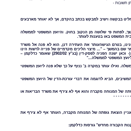
ן תשובות -
 יחליט בבקשה וישיב למבקש בכתב בהקדם, אך לא יאוחר מארבעים
ך, לפחות פי שלושה מן הנקוב בחוק. והיועץ המשפטי לממשלה
נינו, בטרם הגישהעותר את העתירה דנן, הוא לא פנה אל משרד
 שם בהמשך – "... מיצוי הליכים מקדמיים של פנייה לרשות הינו
תנאיסף להיזקקות בית-משפט זה לעתירות כנגד גופים מינהליים וציבוריים (- וכאן ישנה הפניה לפסק-דין (בג"ץ 2902/02) שאומר כדלקמן –
יועץ המשפטי לממשלה..."
לה. ואילו עותר במקרה ב' ננזף על כך שלא פנה ליועץ המשפטי
המשיבים, הביא לדוגמה את דברי עורכת-הדין של היועץ המשפטי
ופתה של המנוחה מקברה והוא אף לא צירף את משרד הבריאות או
- - - - - - -
עניין הוצאת גופתה של המנוחה מקברה, העותר אף לא צירף את
תקנות הקבורה מחדש" גורסות כדלקמן: