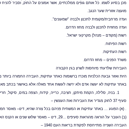
מכן בסיוע לשמו. כל אותם גופים ממלכתיים, אשר אמונים על החוק, וסביר להניח 
מועצה אזורית שער הנגב.
ועדה מרחבית/מקומית לתכנון ולבניה "שמעונים".
ועדה מחוזית לתכנון ולבניה מחוז הדרום.
רשות (מקודם – מנהל) מקרקעי ישראל.
רשות הפיתוח.
רשות העתיקות.
משרד הפנים – מחוז הדרום.
העבירות שלדעתי מיוחסות לשרון בגין הקבורה
היות ואזור גבעת הכלניות מוכרז ברשומות כאתר עתיקות, העבירה החמורה ביותר מתייחסת לסעיף 29(
באתר עתיקות לא יעשה אדם ולא ירשה לעשות אחד מאלה אלא באישור בכתב מאת
בניה, סלילה, הקמת מיתקן, חציבה, כרייה, קידוח, הצפה במים, סיקול, חרי
סעיף 37 לחוק מגדיר את העבירות ואת העונשין –
. (א) הפוגע ... באתר עתיקות או המשחית פניהם בכל צורה שהיא, דינו– מאסר חמש שנים או הקנס ה
(ב) העובר על הוראה מהוראות סעיפים ...29, דינו – מאסר שלוש שנים או הקנס האמור בסעיף 61(א)(4) לחוק העונשין.
העבירה השנייה מתייחסת לפקודת בריאות העם 1940 –