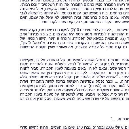
ת אשתו ז"ל... בצמוד ובסמוך לחוות השקמים, במקום הנקרא 'גבעת
 רישיון הקבורה מציין כמקום הקבורה את 'חוות השקמים' " ובכן רבותי,
שגבעת הכלניות נמצאת בסמוך ובצמוד לחוות השקמים, אבל היא איננה
 פועלים בהתאם. בית המשפט שם עצמו כסומא, ולא עלתה כל שאלה לגבי
קראי שאיננו מופיע ברשומות. ובית המשפט לא שאל את עצמו, האם
שה לשם הקבורה שימוש נוסף בקרקע מעבר לקבר גופו.
ונקודה נוספת שגויה מתוך פסק הדין – "הרי שבנסיבות המקרה, על העבירה חלה התיישנות ... לעבירה לפי סעיפים 10(2) לפקודת בריאות עם, נקבע עונש
פת ההתיישנות לעבירות מסוג חטא היא שנה מיום ביצוע העבירה" ושוב
רבותי השופטים אתם טועים,בסיומת של סעיף 10(2) קיימת הפניה להערה מספר (2), הנמצאת בסיפא של הפקודה, והערה זו הינה תיקון העונשין של
ר של ששה חודשים. מה שגורר בעקבותיו שינוי סוג העבירה מ"חטא" ל"עוון",
יישנות לעבירה מסוג עוון הינה חמש שנים ולא שנה. סעיף 71 מטיל גם קנס נוסף על עבירה נמשכת, מה שאומר שאין תקופת התיישנות
ויה מבחינתי בפסק הדין – "טוען בא-כוח המשיב 2, כי לפני מספר חודשים נודע לראשונה למשפחתה של המנוחה על כך, שקיימות
רחבית לתכנון ובניה "שמעונים" לבצע פעולות שונות להסדרת מקום
חמש שנים. ובאם לא היו באים בטענות לעניין הקבורה, סביר להניח
מתן היתר רטרואקטיבי לקבורה. והייתי מוסיף כאן את שאמר שופט
יתר - "השיטה של'נבנה ולאחר מכן נקבל היתר'היא שיטה פסולה שלא
וק. ... וכבר נפסק שמדיניות הענישה צריכה להיות מחמירה" ועדת
לי לאור מקרה זה (לפחות) יש צורך לשנות את החוק, לא יתכן שקבוצת
. ועדת שמעונים שנוקטת בשיטה פסולה שעושה את החוק פלסתר ומעניקה
לה ויש סוף, אבל אין אמצע. נודע למשפחה על טענות בעניין הקבורה
נתבקשה על-ידי ועדת שמעונים לבצע פעולות. פסק הדין אינו מיידע
ט זה, ..."
הפניה ליועץ המשפטי לממשלה הייתה ביום 16 פברואר 2005, והעתירה הוגשה ביום 6 יולי 2005,ובסה"כ עברו 140 ימים בין השניים. החוק לתיקון סדרי