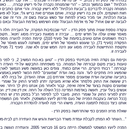
בפתיח של פסק הדין נכתב – "עניינה של העתירה שבפנינו ... את קבר המשיב א
הכלניות' " ושם בהמשך נכתב – "הרי שהמנוחה נקברה על-פי רישיון קבורה, ... כאשר
המנוחה נקברה לדבריכם ב"גבעת הכלניות" ללא רישיון קבורה. והרי אתם כותבים 
חוות השקמים, ולכן אין בה רישיון קבורה, ואתם אומרים זאת בריש גלי, אבל לא
גבעת הכלניות, אני מכיר בארץ לפחות עוד כשש גבעות בשם זה, והרי זה שם א
לגבעה יש שם אחר? של מי אדמת הגבעה? ומהו השימוש באדמת הגבעה? ובאם נע
מאסר שאינו עולה על חודש ימים ... עבירה זו מסווגת כעבירה מסוג 'חטא'...תקו
הפקודה (סעיף 71), כך שעונש המאסר של חודש ימים, משתנה לעונש מאס
ותקופת ההת
לעבירה זו.
וקיימת גם נקודה הז
טענות בעניין מקום קבורתה של המנוחה. בני משפחתה התבקשו על-ידי הועדה המ
קבורתה." רבותי היקרים, הרי אתם כמותי, צופים כאן במעשה פשע הנמשך לאורך 
שהפשע היה מתקיים לעד. והנה באה ועדת "שמעונים" לתת הכשר לפשע,באמצעות 
בתביעה שתבעה ועדת שמעונים מספר אזרחים (כן, אותה הועדה), על בניה ללא ה
רק שעושה את החוק פלסתר אלא שהיא מעניקה יתרון לפורעי החוק על שומרי הח
שמעונים נוקטת בצעד של איפה ואיפה, קבור ולאחר מכן אנחנו ניתן לך היתר. ואו
אנשים בעלי עניין, תעשה באדמות המדינה ככל העולה על רוחה. אין דין ואין דיין
יתרון לפורעי החוק על שומרי החוק. מעבר לכך לסיפור הנ"ל בפסק הדין יש התח
(ככל הנראה בעקבות הפנייה של נעם פדרמן ליועץ המשפטי), ולאחר מכן המשפחה 
אותנו כיצד נכנסת לתמונה הועדה, מישהו הרי פנה לוועדה להסדרת הקבורה.
שאלת מרוץ הזמנים כפי שהתרחשה בפסק הדין -
"...העותר לא המתין לקבלת עמדת משרד הבריאות והגיש את העתירה דנן לבית-משפ