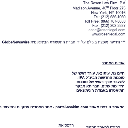
The Rosen Law Firm, P.A.
th
Floor
275 Madison Avenue, 40
New York, NY 10016
Tel: (212) 686-1060
Toll Free: (866) 767-3653
Fax: (212) 202-3827
case@rosenlegal.com
www.rosenlegal.com
*** הידיעה מופצת בעולם על ידי חברת התקשורת הבינלאומית
GlobeNewswire
אודות המחבר
חיים נוי, עיתונאי, עורך ראשי של
סוכנות החדשות הבינ"ל IPA,
לשעבר עורך ראשי של סוכנות
הידיעות עתים, חבר תא מבקרי
התיאטרון באגודת העיתונאים
המאמר הודפס מאתר portal-asakim.com - אתר מאמרים עסקיים ומקצועיים
הדפס את
בחזרה למאמר המקורי