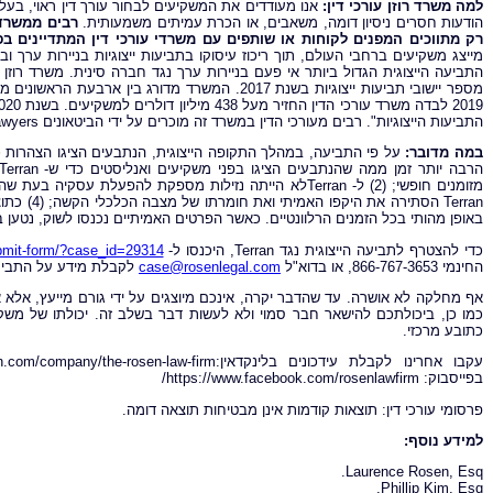
למה משרד רוזן עורכי דין:
אנו מעודדים את המשקיעים לבחור עורך דין ראוי, בעל 
הודעות חסרים ניסיון דומה, משאבים, או הכרת עמיתים משמעותית.
רבים ממשרדי
רק מתווכים המפנים לקוחות או שותפים עם משרדי עורכי דין המתדיינים בפ
מייצג משקיעים ברחבי העולם, תוך ריכוז עיסוקו בתביעות ייצוגיות בניירות ערך וב
התביעות הייצוגיות". רבים מעורכי הדין במשרד זה מוכרים על ידי הביטאונים Lawdragon, Super Lawyers.
במה מדובר:
באופן מהותי בכל הזמנים הרלוונטיים. כאשר הפרטים האמיתיים נכנסו לשוק, נטען ב
כדי להצטרף לתביעה הייצוגית נגד
Terran
, היכנסו ל-
ubmit-form/?case_id=29314
החינמי 866-767-3653, או בדוא"ל
case@rosenlegal.com
לקבלת מידע על התביעה
אף מחלקה לא אושרה. עד שהדבר יקרה, אינכם מיוצגים על ידי גורם מייעץ, אל
כמו כן, ביכולתכם להישאר חבר סמוי ולא לעשות דבר בשלב זה. יכולתו של משקי
כתובע מרכזי.
בפייסבוק: https://www.facebook.com/rosenlawfirm/
פרסומי עורכי דין: תוצאות קודמות אינן מבטיחות תוצאה דומה.
למידע נוסף:
Laurence Rosen, Esq.
Phillip Kim, Esq.