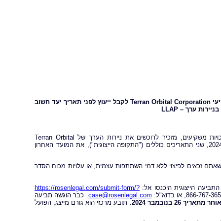
יעי
Terran Orbital Corporation
לקבל ייעוץ לפני תאריך יעד חשוב
LLAP
רוזן עורכי דין (Rosen Law Firm), משרד עורכי דין בינלאומי העוסק בזכויות משקיעים, מזכיר לרוכשים את ניירות הערך של Terran Orbital
Corporation (NYSE: LLAP) בין התאריכים 15 באוגוסט 2023 עד 14 באוגוסט 2024, שני התאריכים כוללים ("התקופה הייצוגית"), את המועד האחרון
ופה הייצוגית, ייתכן שאתם זכאים לפיצוי ללא דמי השתתפות עצמית, או עלויות מכוח הסדר
https://rosenlegal.com/submit-form/?
case@rosenlegal.com
.
כבר הוגשה תביעה
תאריך 26 בנובמבר 2024
.
תובע מרכזי הוא גורם מייצג, הפועל