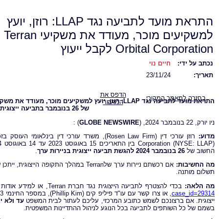
התראת מועד לתביעה נגד LLAP: רוזן, יועץ
למשקיעים מוכר, מעודד את משקיעי Terran
Orbital Corporation לקבל ייעוץ
נכתב על ידי:
חיים נוי
תאריך:
23/11/24
הדפס את
בחזרה למאמר המקורי
התראת מועד לתביעה נגד
LLAP
: רוזן, יועץ למשקיעים מוכר, מעודד את משק
המאמר
של 26 בנובמבר בתביעה ייצוגית בניירות ערך –
ניו יורק, 22 בנובמבר 2024, (
GLOBE NEWSWIRE
) :
מדוע:
החשוב של
26 בנובמבר 2024
להגשת תביעה ייצוגית בניירות ערך
.
מה החשיבות:
אם רכשתם ניירות ערך שלTerran במהלך התק
תשלום מותנה.
מה הלאה:
בכדי להצטרף לתביעה הייצוגית נגד חברת Terran, או למידע אודות התביעה הייצוגית היכנסו אל:
case_id=29314
, או צרו קשר עם עו"ד פיליפ קים (Phillip Kim), במספר החינמי 866-767-3653, או בדוא"ל:
ייצוגית.
אם ברצונכם לשמש כתובע המרכזי, עליכם לעתור לבית המשפט
עד ולא יאוחר מ
בשמם של כל השותפים לתביעה בכל הנוגע לניהול ההתדיינות המשפטית.