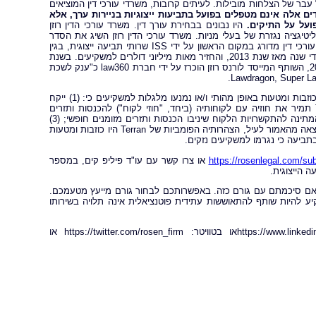
עבר של הצלחות מובילות. לעיתים קרובות, משרדי עורכי דין המוציאים
ם אלה אינם מטפלים בפועל בתביעות ייצוגיות בניירות ערך, אלא
ועל על התיקים.
היו נבונים בבחירת עורך דין. משרד עורכי הדין רוזן
ליטיגציה נגזרת של בעלי מניות. משרד עורכי הדין רוזן השיג את הסדר
התביעה הייצוגית הגדול ביותר אי פעם בניירות ערך נגד חברה סינית. משרד רוזן עורכי דין מדורג במקום הראשון על ידי ISS שרותי תביעה ייצוגית, בגין
מספר יישובי תביעות ייצוגיות בשנת 2017. המשרד מדורג בין ארבעת הראשונים מדי שנה מאז שנת 2013, והחזיר מאות מיליוני דולרים למשקיעים. בשנת
2019 לבדה משרד עורכי הדין החזיר מעל 438 מיליון דולרים למשקיעים. בשנת 2020, השותף המייסד לורנס רוזן הוכרז על ידי חברת law360 כ"ענק לשכת
על פי התביעה, במהלך התקופה הייצוגית, הנתבעים הציגו הצהרות כוזבות ומטעות באופן מהותי ו/או נמנעו מלגלות למשקיעים כי: (1) ייקח
הרבה יותר זמן ממה שהנתבעים הציגו בפני משקיעים ואנליסטים כדי ש- Terran תמיר את חוזיה עם לקוחותיה (ביחד, "חוזי לקוח") להכנסות ותזרים
מזומנים חופשי; (2) ל- Terranלא הייתה נזילות מספקת להפעלת עסקיה בעת שהמתינה להתקשרויות הלקוח שיניבו הכנסות ותזרים מזומנים חופשי; (3)
Terran הסתירה את היקפו האמיתי ואת חומרתו של מצבה הכלכלי הקשה; (4) כתוצאה מהאמור לעיל, הצהרותיה הפומביות של Terran היו כוזבות ומטעות
תביעה כי נגרמו למשקיעים נזקים.
https://rosenlegal.com/s
או צרו קשר עם עו"ד פיליפ קים, במספר
 הייצוגית.
א אם סיכמתם עם גורם כזה. באפשרותכם לבחור גורם מייעץ מטעמכם.
ע להיות שותף להתאוששות עתידית פוטנציאלית אינה תלויה בשירותו
עקבו אחרינו לקבלת עידכונים בלינקדאין:https://www.linkedin.com/company/the-rosen-law-firmאו בטוויטר: https://twitter.com/rosen_firm או