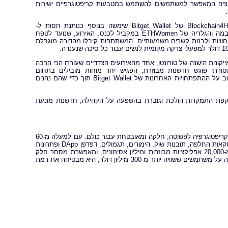
Shop with, שוק חדש מובנה באפליקציה המאפשר למשתמשים להשתמש במטבעות קריפטוגרפיים ישירות
כחלק ממחויבותה הרחבה יותר לשינוי בהובלת הקהילה, היוזמה הגלובלית Blockchain4Her של Bitget Wallet שימשה בנוסף כנותנת חסות ל-
ETHWomen Happy Hour, אירוע שהתקיים בין השעות 12:00 ל-14:00 בחדר הבמה והגלריה של ETHWomen במקביל לכנס. האירוע, שנועד לטפח
ב מזמין לנשים ב-Web3 ליצור קשרים, לשתף חוויות ולבנות קשרים משמעותיים. המשתתפות קיבלו מהדורה מוגבלת
, Bitget Wallet אירחה את Bitget Mixer Night בבורסה האייקונית הישנה של טורונטו, ​​אחד מהאירועים הצדדיים שעוררו הכי הרבה
סורתי פוגש חדשנות מבוזרת, הפגיש יחד מוחות מובילים בתחום
הקריפטוגרפיה לערב של קוקטיילים, מתאבנים ושיחה. האורחים קיבלו מבט מקרוב על ההתפתחויות האחרונות של Bitget Wallet תוך כדי שהם נהנים
רכזית ועד לאירועי צד אינטימיים, ההשתתפות של Bitget Wallet משקפת התמקדות הולכת וגוברת בהשפעה על הקהילה, חדשנות מונעת
Bitget Wallet היא אפליקציית ארנק קריפטוגרפי ללא משמורת שנועד להפוך את הקריפטוגרפיה לפשוטה, חלקה ומאובטחת עבור כולם. עם למעלה מ-60
מיליון משתמשים, הארנק משלב חבילה מלאה של שירותים קריפטוגרפים, כולל עסקאות החלפה, תובנות שוק, הימורים, תגמולים, דפדפן DApp ופתרונות
תשלום קריפטוגרפי. Bitget Wallet תומכת ביותר מ-130 רשתות בלוקצ'יין, יותר מ-20,000 אפליקציות מבוזרות ומיליון אסימונים, ומאפשרת מסחר חלק
בריבוי רשתות עם תמיכה במאות DEX וגשרים חוצי רשתות. עם גיבוי של קרן להגנה על משתמשים ששוויה יותר מ-300 מיליון דולר, היא מבטיחה את רמת