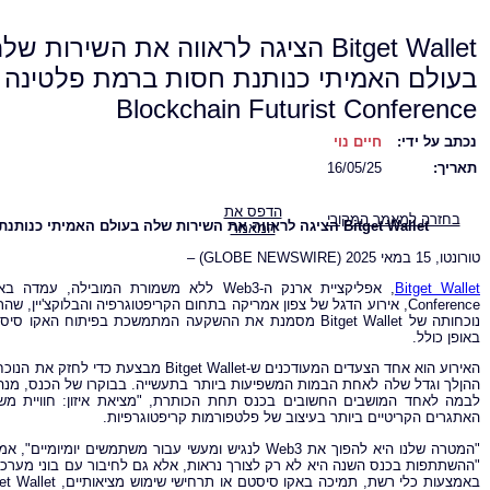
Bitget Wallet הציגה לראווה את השירות של
בעולם האמיתי כנותנת חסות ברמת פלטינה 
Blockchain Futurist Conference
נכתב על ידי:
חיים נוי
תאריך:
16/05/25
הדפס את
בחזרה למאמר המקורי
Bitget Wallet
הציגה לראווה את השירות שלה בעולם האמיתי כנותנת 
המאמר
טורונטו, 15 במאי 2025 (GLOBE NEWSWIRE) –
Bitget Wallet
באופן כולל.
האירוע הוא אחד הצעדים המעודכנים ש-llet
לבמה לאחד המושבים החשובים בכנס תחת הכותרת, "מציאת איזון: חוויית מ
האתגרים הקריטיים ביותר בעיצוב של פלטפורמות קריפטוגרפיות.
"המטרה שלנו היא להפוך את Web3 לנגיש ומעשי עבור משתמשים יומיומיים", אמר
"ההשתתפות בכנס השנה היא לא רק לצורך נראות, אלא גם לחיבור עם בוני מערכ