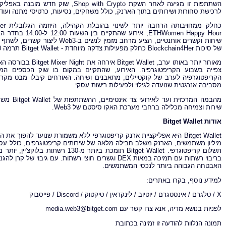
השתתפות זו מגיעה לאחר השקת  Crypto
לרכישת סחורות ושירותים בתוך הארנק, כולל משחקים, נסיעות, כרטיסי מתנה ועוד.
שיחות וקשרים אותנטיים, הציע מרח
של סיכות Blockchain4Her כחלק מפעילות צדקה מיוחדת - Bitget Wallet תרמה 10 דולר למפעלי צדקה מקומית לנשים עבור כל סיכה שנענדה.
מאוחר יותר באותו ערב
צפייה בשבוע הקריפטוגרפיה. האירוע, שהתקיים במקום בו שוק הכספים המ
מסביבה אנרגטית שנועדה לגילוי ולפעילות רישות עסקי.
מהבמה המ
שירות וצמיחה מכלילה ברחבי מערכת האקו סיסטם של Web3.
אודות
Bitget Wallet
האבטחה הגבוהה ביותר לנכסי המשתמשים.
למידע נוסף, בקרו באתרים:
X / טלגרם / אינסטגרם / יוטיוב / לינקדאין / טיקטוק / Discord / פייסבוק
לפניות בנושא מדיה, אנא צרו קשר עם
media.web3@bitget.com
תמונה הנלוות להודעה זו זמינה בכתובת