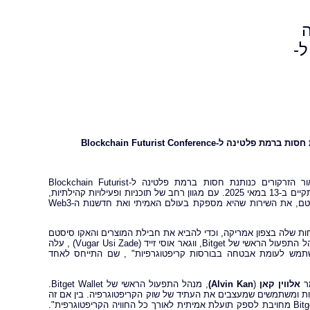
ה
ל-
חסות ברמת פלטינה ל-
Blockchain Futurist Conference
, אפליקציית ארנק ה-Web3 ללא משמורת המובילה, עמדה באור הזרקורים כנותנת חסות ברמת פלטינה ל-Blockchain Futurist
Conference, אירוע הדגל של צפון אמריקה בתחום הקריפטוגרפיה והבלוקצ'יין, שהתקיים ב-13 במאי 2025. עם מגוון רחב של תוכניות ופעילויות קהילתיות,
נוכחותה של Bitget Wallet מסמנת את ההשקעה המתמשכת בפיתוח האקו סיסטם, את השירות שהיא מספקת בעולם האמיתי ואת חדשנות ה-Web3
Bitget Wa מבצעת כדי לחזק את הנוכחות שלה בצפון אמריקה, וכדי להביא את חבילת המוצרים והאקו סיסטם
ההןלך וגדל שלה לאחת הבמות המשפיעות ביותר בתעשייה. בבוקרו של הכנס, מנהל התפעול הראשי של Bitget, ווגאר אוסי זייד (Vugar Usi Zade) , עלה
שתמש לעומת אבטחה בבורסות קריפטוגרפיות" , שם התייחס לאחד
אלווין קאן
(
Alvin Kan
)
, מנהל התפעול הראשי של Bitget Wallet.
ות ומשתמשים שמעצבים את העתיד של שוק הקריפטוגרפיה. בין אם זה
באמצעות כלי רשת, תמיכה באקו סיסטם או תרחישי שימוש מציאותיים, Bitget Wallet מחויבת לספק תועלת אמיתית לאורך כל החוויה הקריפטוגרפית".