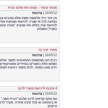
מגהץ קיטור – מגהץ את שלום הבית
16/05/12
|
צרכנות
אין יותר כייף מלעשות משהו שלא אוהבים אבל
המתנה לכל מי שצריך להראות מצוחצח ומדוקד
להראות עניין בפלא הזה שנקרא "מגהץ קיטו
בשביל המשחק
מקרר מיני בר
16/05/12
|
צרכנות
רבים הם השימושים המתאימים למוצר נפלא כמ
כשהוא מלא במוצרים במחירים אסטרונומיים.
חיים מאין כמותה. להלן מספר רעיונות לשימ
4 סיבות לרכישת מקרר לרכב
15/05/12
|
צרכנות
אם אתם קוראים לרכב שלכם "הבית השני," ה
או בהמתנה או מכל סיבה אחרת. מקרר לרכב 
וכיסכם