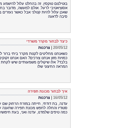
בוטילנום טוקסין. זה בהחלט עלול להישמע 
אסוציאטיבי לרעל. אולם למעשה, מדובר בחומ
שאכן עלול להיות קטלני אבל כאשר נעזרים בו
סיבה לדאגה
כיצד לבחור מקרר משרדי
20/05/12
|
צרכנות
כשאנחנו מחליטים לקנות מקרר ביתי ברור לנ
כמויות מזון אנחנו צורכים? האם אנחנו זקו
בלבד? אלו שיקולים משמעותיים שיש לקחת בח
המראה החיצוני שלו
איך לבחור מכונת תפירה
16/05/12
|
צרכנות
עדנה, בת דודתי, חייתה במזרח הרחוק שם 
סטודיו והחלה לחפש מכונת תפירה שתענה ע
כמה טיפים שלמדנו, עדנה ואני, בעת חיפושינ