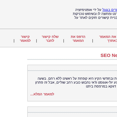
רים בגוגל
על ידי אופטימיזציה
ט ומחוצה לו ובשימוש טכניקות
ניית קישורים חזקים לאתר על
את המאמר
הדפס את
שלח קישור
קישור
אתרך
|
המאמר
|
לחבר
|
למאמר
|
 ובחודשי הקיץ היא קופחת על ראשינו ללא רחם. בשעה
יולי-אוגוסט ודאי נחבוש כובע רחב שוליים, אבל זה פתרון
דווקא במרפסת ביתנו
למאמר המלא...