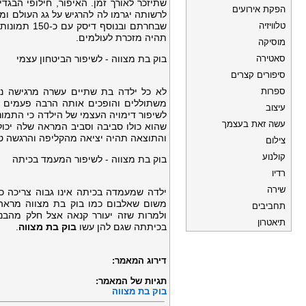
שתיזכר לאורך זמן. האיפור, חילופי הבג
הפקת אירועים
לרשותה יגרמו לה להרגיש על גג העולם ו
טלוויזיה
שבחרתם ובנ
תהיה מזכרת לעולמים.
מוסיקה
סאטירה
בוק בת מצווה - לשיפור הביטחון עצמי
סיפורים קצרים
ספרות
לא כל ילדה בת שתיים עשרה מרגישה נוח
משתוללים והופכים אותה הרבה פעמים
עיצוב
לשיפור דימויה העצמי של הילדה כי התמונ
עשה זאת בעצמך
שהוא כולו סביבה וסביב המראה שלה יכו
והתוצאה תהיה יציאה מהקליפה והרגשה ט
צילום
קולנוע
בוק בת מצווה - לשיפור המעמד בכיתה
רדיו
שירה
ילדה שמעמדה בכיתה אינו גבוה צריכה כ
משום שאלבום כמו בוק בת מצווה מראה 
תחביבים
ולמרות שזה יעורר קנאה אצל חלק מהבנו
תיאטרון
בכיתתה שגם להן עשו
בוק בת מצווה
.
דירוג המאמר:
תגיות של המאמר:
בוק בת מצווה