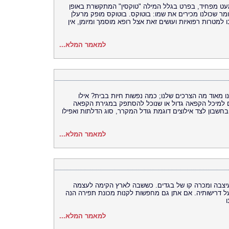
מעט מפחיד, בפרט בגלל המילה "טוקסין" המתקשרת באופן
ר שכולנו מכירים את שמו: בוטוקס. בוטוקס מופק מרעלן
 למטרות רפואיות ועושים זאת אצל רופא מוסמך ומיומן, אין
למאמר המלא...
ו מאוד מה הצרכים שלנו; כמה נפשות חיות בבית? אילו
קים למיכל הקפאה גדול או שנוכל להסתפק במגירת הקפאה
שבון לצד אילוצים דוגמת גודל המקרר, סוג הדלתות ואפילו
למאמר המלא...
עיצבה ומכרה קו של בגדים. כששבה לארץ הקימה לעצמה
ל דרישותיה. אם אתן גם מחפשות לקנות מכונת תפירה הנה
ו
למאמר המלא...