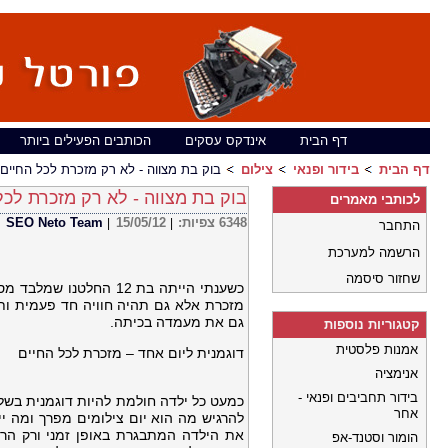
דף הבית
אינדקס עסקים
הכותבים הפעילים ביותר
דף הבית
בידור ופנאי
צילום
בוק בת מצווה - לא רק מזכרת לכל החיים
בוק בת מצווה - לא רק מזכרת לכל
לכותבי מאמרים
6348
צפיות:
15/05/12
SEO Neto Team
|
|
התחבר
הרשמה למערכת
שחזור סיסמה
כשענתי הייתה בת 12 ה
מזכרת אלא גם תהיה חוויה חד פעמית ות
גם את מעמדה בכיתה.
קטגוריות נוספות
אמנות פלסטית
דוגמנית ליום אחד – מזכרת לכל החיים
אנימציה
בידור תחביבים ופנאי -
כמעט כל ילדה חולמת להיות דוגמנית בשלב
אחר
להרגיש מה הוא יום צילומים מפרך ומה י
את הילדה המתבגרת באופן זמני ורק הרע
הומור וסטנד-אפ