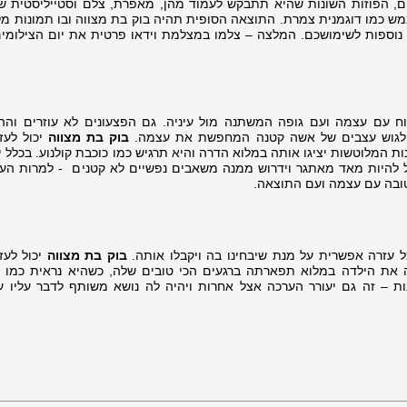
דים, הפוזות השונות שהיא תתבקש לעמוד מהן, מאפרת, צלם וסטייליסטית ש
ממש כמו דוגמנית צמרת. התוצאה הסופית תהיה בוק בת מצווה ובו תמונות מ
וסף דיסק עם כ-150 תמונות נוספות לשימושכם. המלצה – צלמו במצלמת וידאו פרטית את יום הצילומ
 עם עצמה ועם גופה המשתנה מול עיניה. גם הפצעונים לא עוזרים וההו
 לגוש עצבים של אשה קטנה המחפשת את עצמה.
בוק בת מצווה
יכול לעז
ות המלוטשות יציגו אותה במלוא הדרה והיא תרגיש כמו כוכבת קולנוע. בכלל 
ל להיות מאד מאתגר וידרוש ממנה משאבים נפשיים לא קטנים - למרות העונ
ובה עם עצמה ועם התוצאה.
ל עזרה אפשרית על מנת שיבחינו בה ויקבלו אותה.
בוק בת מצווה
יכול לעז
את הילדה במלוא תפארתה ברגעים הכי טובים שלה, כשהיא נראית כמו ד
ת – זה גם יעורר הערכה אצל אחרות ויהיה לה נושא משותף לדבר עליו ע