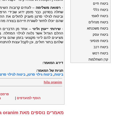
ביטוח חיים
·
רפואה משלימה
– לעתים קרובות השימו
ביטוח כללי
שחלה בסרטן. כבר מזמן ידוע שבידי הרפ
ביטוח לאומי
וביטוח לגילוי סרטן מעניק לחולים את הה
שהם יוכלו לחזור לשגרת חייהם בצורה מהיר
ביטוח מנהלים
ביטוח משכנתא
·
שירותי ייעוץ וליווי
– אחד מן הדברים הק
ההלם הגדול אשר נלווה לגילוי המחלה.
ביטוח עסק
מציעים להם ליווי מקצועי בזמן שהם צרי
ביטוח פנסיוני
שלהם בתור חולים, וכן לקבל עצות להתנהלו
ביטוח רכב
ביטוח רכוש
קרן השתלמות
דירוג המאמר:
תגיות של המאמר:
ביטוח
,
ביטוח גילוי סרטן
,
ביטוח לגילוי סרטן
hila oranim
פרסם 
הוסף למועדפים
|
ב
מאמרים נוספים מאת hila oranim