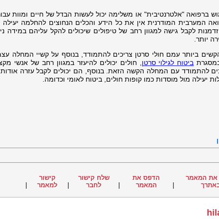
ש ברפואה "אלטרנטיבית" או משלימה יכול לעשות הבדל של חיים ומוות עבו
ואה המערבית המודרנית אין את כל הידע והכלים הנחוצים להחלמה יעילה ו
זדמנות לקבל גישה למגוון רחב של טיפולים שיכולים להקל עליהם במידה ניכ
ה יותר.
שים ביותר עמם חולי סרטן צריכים להתמודד, בנוסף על קשיי המחלה עצמ
 במסגרת
ביטוח לגילוי סרטן
, חולים יכולים להיעזר במגוון רחב של אנשי מקצ
כים להתמודד עם המחלה הקשה הזאת. בנוסף, הם יכולים לקבל עזרה אודות ה
ת יעילה מול מוסדות כמו קופות חולים, ביטוח לאומי וכדומה.
את המאמר
הדפס את
שלח קישור
קישור
אתרך
|
המאמר
|
לחבר
|
למאמר
|