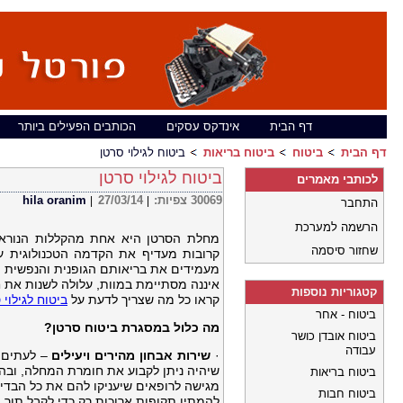
דף הבית
אינדקס עסקים
הכותבים הפעילים ביותר
דף הבית
ביטוח
ביטוח בריאות
ביטוח לגילוי סרטן
ביטוח לגילוי סרטן
לכותבי מאמרים
30069
צפיות:
27/03/14
hila oranim
|
|
התחבר
הרשמה למערכת
מחלת הסרטן היא אחת מהקללות הנוראיו
שחזור סיסמה
קרובות מעדיף את הקדמה הטכנולוגית על
מעמידים את בריאותם הגופנית והנפשית 
איננה מסתיימת במוות, עלולה לשנות את 
קטגוריות נוספות
קראו כל מה שצריך לדעת על
ביטוח לגילוי 
ביטוח - אחר
מה כלול במסגרת ביטוח סרטן?
ביטוח אובדן כושר
עבודה
·
שירות אבחון מהירים ויעילים
– לעתים ק
שיהיה ניתן לקבוע את חומרת המחלה, ובהת
ביטוח בריאות
מגישה לרופאים שיעניקו להם את כל הבדיק
ביטוח חבות
להמתין תקופות ארוכות רק כדי לקבל תור.