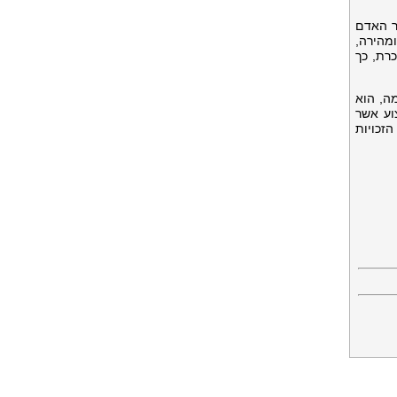
ר האדם
מהירה,
רת, כך
ה, הוא
וע אשר
זכויות