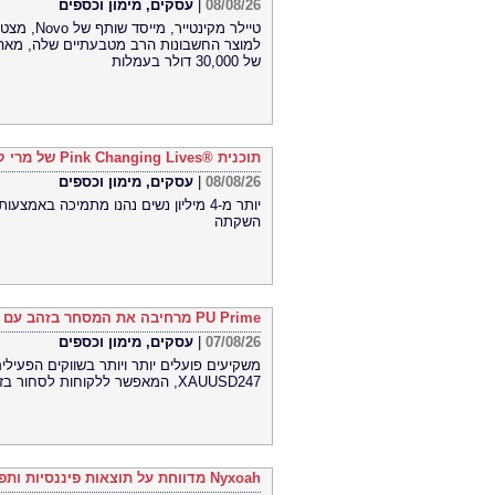
08/08/26
|
עסקים, מימון וכספים
למוצר החשבונות הרב מטבעתיים שלה, מאה ה
של 30,000 דולר בעמלות
תוכנית Pink Changing Lives®‎ של מרי קיי הופכת חזון להשפעה מדידה עבור נשים ברחבי העולם
08/08/26
|
עסקים, מימון וכספים
יותר מ-4 מיליון נשים נהנו מתמיכה באמ
השקתה
PU Prime מרחיבה את המסחר בזהב עם השקת XAUUSD247
07/08/26
|
עסקים, מימון וכספים
XAUUSD247, המאפשר ללקוחות לסחור בזהב 24 שעות ביממה, שבעה ימים בשבוע, בפלטפורמת MT5
Nyxoah מדווחת על תוצאות פיננסיות ותפעוליות ברבעון השני ובמחצית הראשונה של 2026