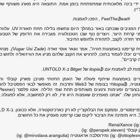
 ידי בינה מלאכותית שמתפתחת בזמן אמת. התוצאה היא מארג משותף של 
ין.
#FeelThe
eat
₿
, הפכו לאמנות.
סביב הפסל, קיר החלומות ממתין להודעות המגיבים שנכ
י קרחת היער, ויוצרים נוף שבו הטכנולוגיה מגבירה את הדופק של הטבע
קריפטו באמצעות חוויה", אמר ווגאר אוסי זאדה (
Vugar Usi Zade
)
, מנהל
שהו שהמבקרים יוכלו לעמוד בתוכו, להרגיש את הקצב שלהם מניע את הוויזואליה ולחוש כ
ה קרביים".
מות לב לאמנות עם
₿itopia
של Bitget ב-UNTOLD X.
RenaiXan והתעורר לחיים באמצעות שיתוף פעולה של האמן החזותי סטיבן מארק קובלר ו
הקריאטיביים אוטו פלסנר ומירוסלבה ארנגוטיה, ₿itopiaחי בצומת של Web3 ותרבות. זה מאפשר לבאי 
(ig
ig: @perspek.s)