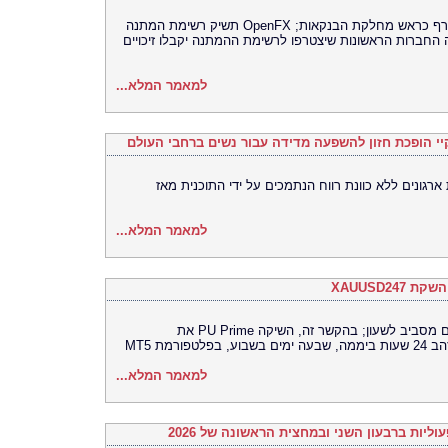
טיילר מקינטייר, מייסד שותף של Novo, מצטרף כראש מחלקת הבנקאות; OpenFX תשיק רשימת המתנה
חברות הראשונות שיצטרפו לרשימת ההמתנה יקבלו זיכויים
למאמר המלא...
צעות ארגונים ללא כוונת רווח הנתמכים על ידי התוכנית מאז
למאמר המלא...
משקיעים פועלים יותר ויותר בשווקים הפעילים מסביב לשעון; בהקשר זה, השיקה PU Prime את
למאמר המלא...