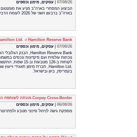
07/08/26
|
עסקים, מימון וכספים
בארה"ב ברבעון השני של 2026 לעומת הרבעון הראשון של 2026
Hamilton Reserve Bank ו- SEE Capital Hamilton Ltd.‎ התקשרו בהסכם שיווק והפניית לקוחות
07/08/26
|
עסקים, מימון וכספים
Hamilton Reserve Bank,
Hamilton Ltd.‎, חברת מימון תאגיד
בקפריסין, ביוון ובישראל.
Corpay Cross-Border מונתה לשותפת המט"ח הרשמית של Ultimate Sevens
06/08/26
|
עסקים, מימון וכספים
מספקת גישה לניהול סיכוני מטבע ולפתרונות