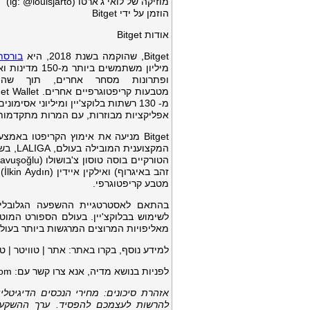
מוזיקה של לואי ג'ארטו (ig: @louisjarto)
הוזמן על ידי Bitget
אודות Bitget
Bitget, שהוקמה בשנת 2018, היא
בורסת
מיליון משתמש
ופתרונות מסחר אחרים, תוך ש
אפליקציות מבוזרות, עם המרות מתקדמות 
Bitget מניעה את אימוץ הקריפטו בא
זה
מטבע קריפטוגרפי.
מאליפויות המרוצים המרגשות ביותר בעול
למידע נוסף, בקרו באתר: אתר | טוויטר | טלגרם | לינקדאין |
לפניות בנושא מדיה, אנא צרו קשר עם:
com
אזהרת סיכונים
: מחירי הנכסים הדיגיטל
להרשות לעצמכם להפסיד. ערך ההשקעה 