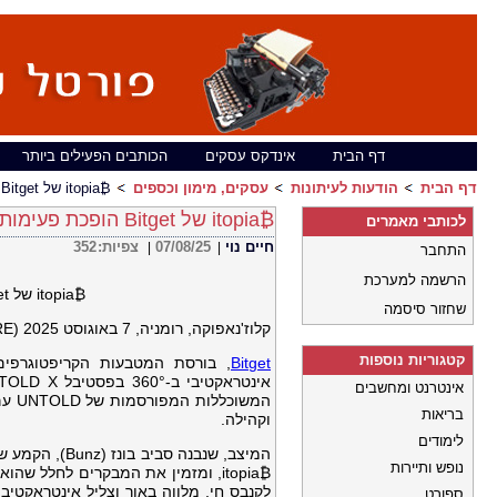
דף הבית
אינדקס עסקים
הכותבים הפעילים ביותר
דף הבית
הודעות לעיתונות
עסקים, מימון וכספים
₿itopia של Bitget הופכת פעימות לב לאמנות ב- UNTOLD Romania
₿itopia של Bitget הופכת פעימות לב לאמנות ב- UNTOLD Romania
לכותבי מאמרים
חיים נוי
07/08/25
צפיות:
352
|
|
התחבר
הרשמה למערכת
₿itopia של Bitget הופכת פעימות לב לאמנות ב- UNTOLD Romania
שחזור סיסמה
קלוז'נאפוקה, רומניה, 7 באוגוסט 2025 (GLOBE NEWSWIRE) –
קטגוריות נוספות
Bitget
אינטרנט ומחשבים
המש
בריאות
וקהילה.
לימודים
נופש ותיירות
₿itopia, ומזמין את המבקרים לחלל 
לקנבס חי, מלווה באור וצליל אינטראקטיבי
ספורט