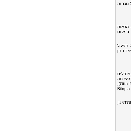
נוכחות
תבו באור במהלך היום ונחשפו בלילה תחת תאורת UV. עלווה מראות
 במקום
 תפעול
יצד ניתן
המנהלים
הפסטיבל להרגיש מה
קריפטו יכול לעשות: לא על מסכים, אלא בצעדים ופעימות ורגעים משותפים תחת שמי הלילה. אוטו פלסנר (Otto Plesner),
מייסד שותף של RenaiXance, אמר על החזון שלו: "אנחנו מאמינים שאמנות היא זרז, לא רק למחשבה, אלא לפעולה. Bitopia
מיצב זה נושא את הדיאלוג art-x-crypto למיינסטרים, וממקם את הבלוקצ'יין לא רק כארכיטקטורה, אלא ככוונון. ב-UNTOLD X,