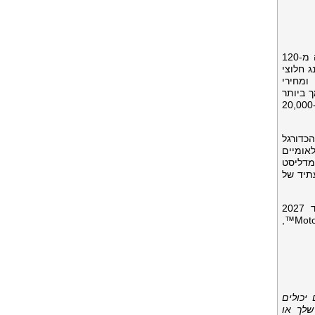
המובילה בעולם וחברת Web3. בורסת Bitget, המשרתת למעלה מ-120
ינג חלוצי
מחירי
מית התומך ביותר
מ- 130 רשתות בלוקצ'יין ומיליוני אסימונים. היא מציעה מסחר מרובה רשתות, הימורים, תשלומים וגישה ישירה ליותר מ-20,000
הכדורגל
פורטאים הלאומיים
לו (Buse Tosun Çavuşoğlu) (אלוף העולם בהיאבקות), סאמט גומוש (Samet Gümüş) (מדליסט
ת העתיד של
בהתאם לאסטרטגיית ההשפעה הגלובלית שלה, Bitget חברה ל-UNICEF כדי לתמוך בחינוך 1.1 מיליון איש עד 2027
לשימוש בבלוקצ'יין. בעולם הספורט המוטורי, Bitget היא שותפת בורסת המטבעות הקריפטוגרפים הבלעדית של MotoGP™,
יכולים
שלך או