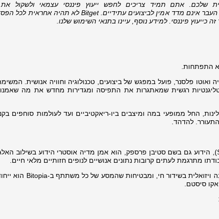
 שלכם. אתם תמיד צריכים לחפש ייעוץ פיננסי עצמאי ולשקול את ה
 העבר אינם מדד אמין לביצועים עתידיים.
Bitget
לא תהיה אחראית לכל הפסד
 כייעוץ פיננסי. למידע נוסף, עיינו בתנאי השימוש שלנו.
יה ואוטו פלסנר, פועל במפגש של ביצועים, טכנולוגיה וחוויה אנושית. המשי
נטליגנטיות רגשית שמאתגרות את התפיסה ומגדירות מחדש את מה שאמנות
נות, החל ממופעי במה ומיצבים ביו-ריאקטיביים ועד לעולמות סוחפים בקנ
התעורר. להדהד.
סטיבן מארק קובלר (Steven Mark Kübler), הידוע גם בשם סטיבן פרספק, הוא אמן מדיה אוסטרי הידוע בשילוב ה
עבודתו מתרגמת לעתים קרובות נתונים אנושיים לנופים חזותיים מלאי חיים.
המערכות שלו בזמן אמת מייצרות כל תגובה ויזואלית בשידור חי, ומ
אקו סיסטם.