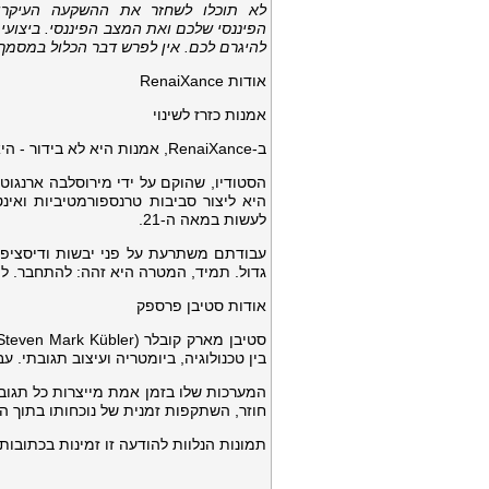
לא תוכלו לשחזר את ההשקעה העיקרית
הפיננסי שלכם ואת המצב הפיננסי. ביצועי
להיגרם לכם. אין לפרש דבר הכלול במסמך זה
אודות RenaiXance
אמנות כזרז לשינוי
ב-RenaiXance, אמנות היא לא בידור - היא התפתחות.
הסטודיו, שהוקם על ידי מירוסלבה ארנגוט
היא ליצור סביבות טרנספורמטיביות ואי
לעשות במאה ה-21.
עבודתם משתרעת על פני יבשות ודיסציפלי
גדול. תמיד, המטרה היא זהה: להתחבר. ל
אודות סטיבן פרספק
בין טכנולוגיה, ביומטריה ועיצוב תגובתי. 
חוזר, השתקפות זמנית של נוכחותו בתוך ה
תמונות הנלוות להודעה זו זמינות בכתובות