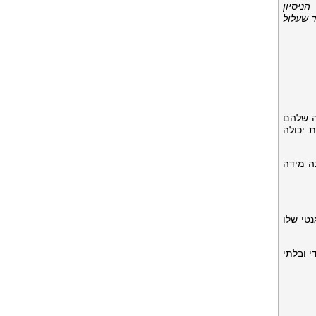
ניסיון
 שעלול
מה שלהם
 יכולה
ה מידה
אלגנטי שלו
בטיחות שהמסע של כל משתתף ב-Bitopia הוא ייחודי ובלתי