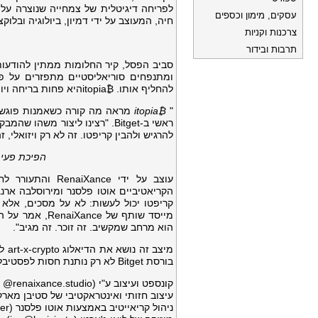
לפריחה דיגיטלית של צמחייה שנוצרה על
עסקים, מימון וכספים
חיה, המעוצב על ידי דמיון, ביולוגיה ובלוקצ'י
צרכנות וקניות
תרבות ובידור
ומתנפחים סוריאליסטיים מתפזרים על פנ
להחליף אותו. ₿itopiaהיא פחות בריחה ויותר חזרה: לקצב, לתהודה ולחופש החיבור.
"
₿itopia
מראה מה קורה כשאמנות פוגשת 
ראשי ב-Bitget. "רצינו ליצור מ
להרגיש ולהבין קריפטו. זה לא רק ויזואלי, ז
הפיכת פעי
עוצב על ידי ce
הוא מרחב שמקשיב. זה זוכר. זה מגיב".
בורסת Bitget לא רק נותנת חסות לפסטיבל, היא מזמינה את הציבור ליקום שבו קריפטו מעסיק את כל החושים.
קונספט ועיצוב ע"י RenaiXance
: @renaixance.studio)
עיצוב חזותי ואינטראקטיבי
של סטיבן מארק קובלר (teven
ניהול קריאייטיב באמצעות אוטו פלסנר (ig: @ottoplesner) ומירוסלבה אראגוטיה (ig: @miroslava.arangutia)