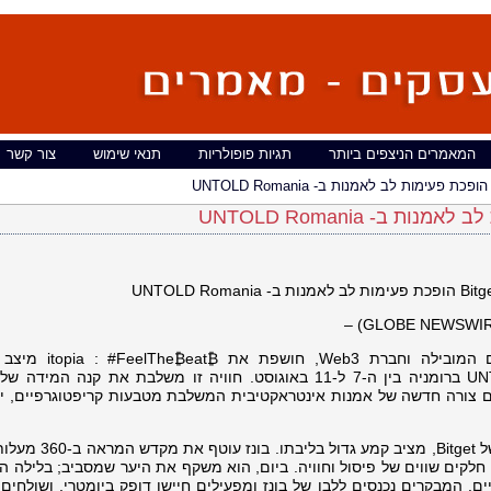
המאמרים הניצפים ביותר
תגיות פופולריות
תנאי שימוש
צור קשר
, בורסת המטבעות הקריפטוגרפים המובילה וחברת b3
אינטראקטיבי ב-360° בפסטיבל UNTOLD X ברומניה בין ה-7 ל-11 באוגוסט. חוויה זו משלבת את קנה 
וכללות המפורסמות של UNTOLD עם צורה חדשה של אמנות אינטראקטיבית המשלבת מטבעות קריפטוגרפיים,
המיצב, שנבנה סביב בונז (Bunz), הקמע של Bitget, מצ
שהוא חלקים שווים של פיסול וחוויה. ביום, הוא משקף את היער שמסביב; בלילה ה
ים. המבקרים נכנסים ללבו של בונז ומפעילים חיישן דופק ביומטרי, ושולחים