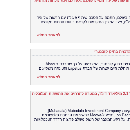
ם הרשות של עיר המיינדפולנס גלפו לבחינת נוכחות מורשית
רסה האוניברסלית (UEX) הגדולה בעולם, חתמה על הסכם שיתוף פעולה עם הרשות של עיר
המיינדפולנס גלפו (Gelephu Mindfulness City), צעד המציין התקדמות לקראת ביסוס נוכחות מקומית
למאמר המלא...
כזית בתיק קובנטרי
בית המשפט התיר את פרסומה של ראיה מרכזית בתיק קובנטרי, המצביעה על כך שחברת Abacus
למאמר המלא...
Moove גייסה 250 מיליון דולר לפי שווי של 2.1 מיליארד דולר, במטרה להרחיב את התשתית הגלובלית
סבב הגיוס מסדרה C, שהובילה חברת ההשקעות Mubadala Investment Company ‏(Mubadala),
בהשתתפות Woven Capital‏ (Toyota) – ו-Ion Pacific, יסייע ל-Moove להאיץ את הרחבת פלטפורמת
, על רקע המעבר של השוק משלב פריצות הדרך הטכנולוגיות