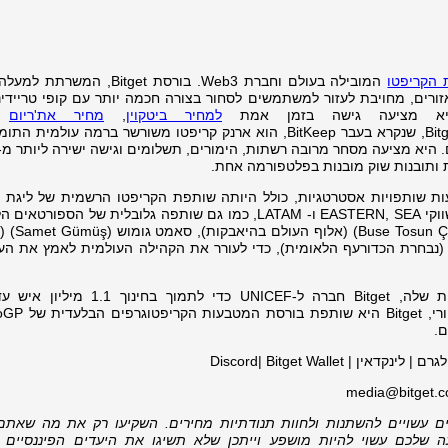
 הקריפטו
ים ביותר מ-150 מדינות ואזורים, מחויבת לעזור למשתמשים לסחור בצורה חכמה יותר עם קופי טרייד
היא מציעה גישה בזמן אמת
למחיר ביטקוין
,
מחיר את'ריום
ו
מטבעות קריפטוגרפיים אחרים. Bitget Wallet, שנקרא בעבר BitKeep, הוא ארנק קריפטו משורשר ברמה עול
ותובנות שוק מובנות בפלטפורמה אחת.
מצעות שותפויות אסטרטגיות, כולל היותה שותפת הקריפטו הרשמית של ליגת 
המקצוענית המובילה בעולם, LALIGA, בשווקי EASTERN, SEA ו- LATAM, כמו גם שותפה גלובלית של הס
הטורקיים בוסה טוסון צ'בושו
ב באיגרוף) ואילקין איידין (İlkin Aydın) (נבחרת הכדורעף הלאומית), כדי לעורר את הקהילה העולמית לאמץ א
ם.
 Discord| Bitget Wallet
media@bitget.
יים עשויים להשתנות ולחוות תנודתיות מחירים. השקיעו רק את מה שאתם 
שלכם עשוי להיות מושפע וייתכן שלא תשיגו את היעדים הפיננסיים 