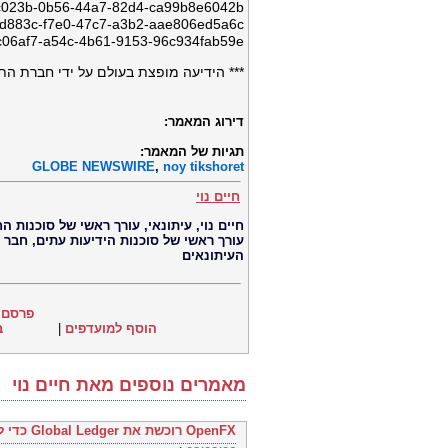
dc023b-0b56-44a7-82d4-ca99b8e6042b
5d883c-f7e0-47c7-a3b2-aae806ed5a6c
c06af7-a54c-4b61-9153-96c934fab59e
*** הידיעה מופצת בעולם על ידי חברת התקשורת הב
דירוג המאמר:
תגיות של המאמר:
GLOBE NEWSWIRE
,
noy tikshoret
חיים נוי
עורך ראשי של סוכנות הידיעות עתים, חבר
העיתונאים
פרסם 
הוסף למועדפים
|
ב
מאמרים נוספים מאת חיים נוי
OpenFX רוכשת את Global Ledger כדי להשיק חשבונות רב-מטבעיים עבור חברות פינטק