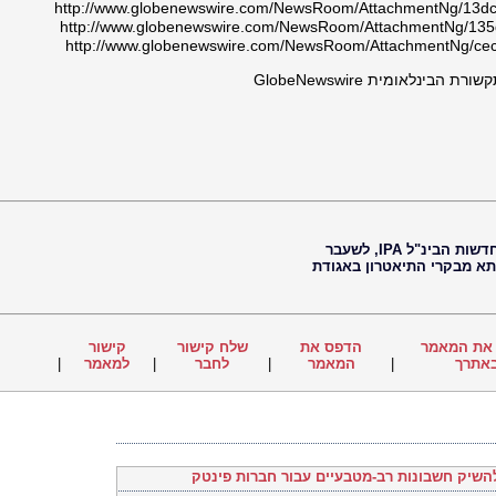
http://www.globenewswire.com/NewsRoom/AttachmentNg/13
http://www.globenewswire.com/NewsRoom/AttachmentNg/13
http://www.globenewswire.com/NewsRoom/AttachmentNg/ce
ינלאומית GlobeNewswire
חיים נוי, עיתונאי, עורך ראשי של סוכנות החדשות הבינ"ל IPA, לשעבר
 תא מבקרי התיאטרון באגודת
את המאמר
הדפס את
שלח קישור
קישור
אתרך
|
המאמר
|
לחבר
|
למאמר
|