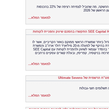
הביצוע המסחרי בארה"ב מניע את מומנטום ההשקה, מה שהוביל לצמיחה רציפה של 22% בהכנסות
למאמר המלא...
 הבנק הגלובלי הגדול ביותר שמשרדו הראשי ממוקם באזור הקריביים, אשר לו
נוכחות עולמית ועם פיקדונות ונכסים במשמורת בהיקף של למעלה מ-20 מיליארד דולר ארה"ב והמשרת
לקוחות ב-126 מטבעות וב-15 שפות, התקשר בהסדר עצמאי לשיווק ולהפניית לקוחות עם SEE Capital
י וייעוץ שמרכזה בניקוסיה, קפריסין, ובעלת קשרים עסקיים נרחבים
למאמר המלא...
 תשלומים חוצי-גבולות
למאמר המלא...