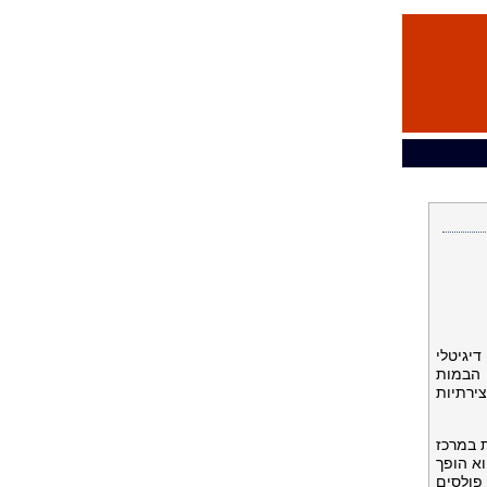
We, חושפת את ₿itopia : #FeelThe₿eat מיצב דיגיטלי
המידה של הבמות
 יצירתיות
יב קמע גדול בליבתו. בונז עוטף את מקדש המראה ב-360 מעלות במרכז
וא הופך
 פולסים