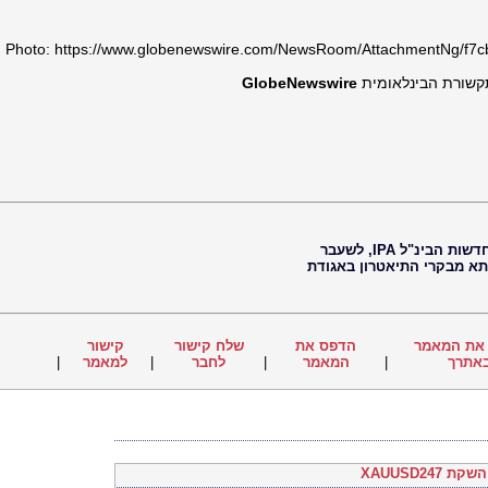
Photo: https://www.globenewswire.com/NewsRoom/AttachmentNg/f7
GlobeNewswire
*** רת הבינלאומית
חיים נוי, עיתונאי, עורך ראשי של סוכנות החדשות הבינ"ל IPA, לשעבר
 תא מבקרי התיאטרון באגודת
את המאמר
הדפס את
שלח קישור
קישור
|
למאמר
|
לחבר
|
המאמר
|
אתרך