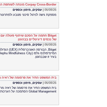
Corpay Cross-Border מונתה לשותפת המט"ח הרשמית של Ultimate Sevens
עסקים, מימון וכספים
|
06/08/26
מספקת גישה לניהול סיכוני מטבע ולפתרונות
חתמה על הסכם שיתוף פעולה עם הרשות
של נכסים דיגיטליים בבהוטן
עסקים, מימון וכספים
|
06/08/26
הגדולה בעול
בעיר זו שבבהוטן.
בית המשפט התיר את פרסומה של ראיה מר
עסקים, מימון וכספים
|
06/08/26
Global Management הסתמכה על הערכות תוחלת חיים קצרות של חברת Lapetus והטעתה משקיעים