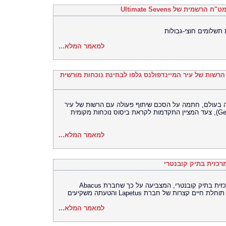
 תשלומים חוצי-גבולות
למאמר המלא...
Bitget  של עיר המיינדפולנס גלפו לבחינת נוכחות מורשית
Bitget, הבורסה האוניברסלית (UEX) ם, חתמה על הסכם שיתוף פעולה עם הרשות של עיר
המיינדפולנס גלפו (Gelephu Mindfulness City), צעד המציין התקדמות לקראת ביסוס נוכחות מקומית
למאמר המלא...
כזית בתיק קובנטרי
בית המשפט התיר את פרסומה של ראיה מרכזית בתיק קובנטרי, המצביעה על כך שחברת Abacus
למאמר המלא...