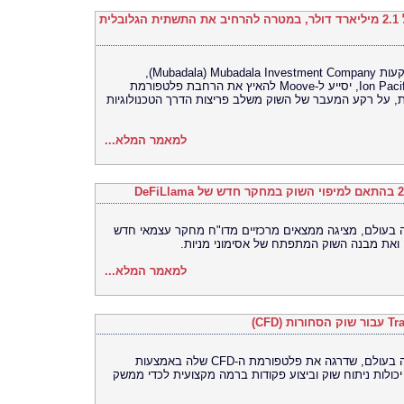
Moove גייסה 250 מיליון דולר לפי שווי של 2.1 מיליארד דולר, במטרה להרחיב את התשתית הגלובלית
סבב הגיוס מסדרה C, שהובילה חברת ההשקעות Mubadala Investment Company ‏(Mubadala),
בהשתתפות Woven Capital‏ (Toyota) – ו-Ion Pacific, יסייע ל-Moove להאיץ את הרחבת פלטפורמת
, על רקע המעבר של השוק משלב פריצות הדרך הטכנולוגיות
למאמר המלא...
Bitget, הבורסה האוניברסלית (UEX) ם, מציגה ממצאים מרכזיים מדו"ח מחקר עצמאי חדש
למאמר המלא...
Bitget, הבורסה האוניברסלית (UEX) הגדולה בעולם, שדרגה את פלטפורמת ה-CFD שלה באמצעות
שילוב מובנה של TradingView, ניתוח שוק וביצוע פקודות ברמה מקצועית לכדי ממשק