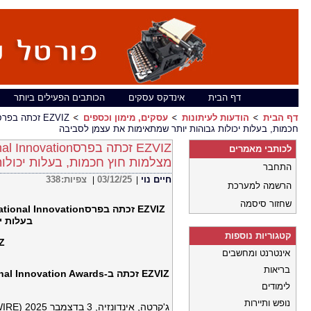
דף הבית
אינדקס עסקים
הכותבים הפעילים ביותר
דף הבית
הודעות לעיתונות
עסקים, מימון וכספים
חכמות, בעלות יכולות גבוהות יותר שמתאימות את עצמן לסביבה
לכותבי מאמרים
מצלמות חוץ חכמות, בעלות יכולו
התחבר
338
צפיות:
03/12/25
חיים נוי
|
|
הרשמה למערכת
שחזור סיסמה
ational Innovation
זכתה בפרס
EZVIZ
בעלות י
קטגוריות נוספות
זכתה ב
אינטרנט ומחשבים
בריאות
onal Innovation Awards
זכתה ב-
EZVIZ
לימודים
נופש ותיירות
ג'קרטה, אינדונזיה, 3 בדצמבר 2025 (GLOBE NEWSWIRE) –