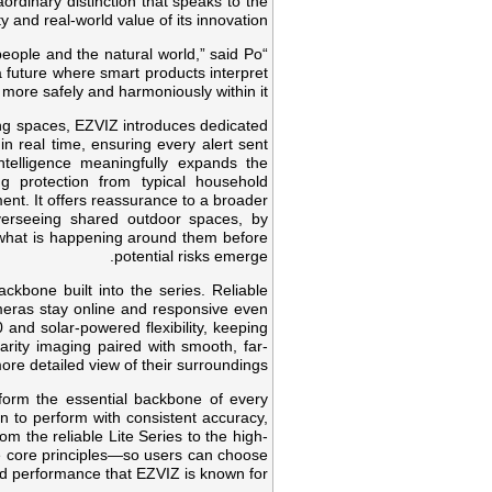
aordinary distinction that speaks to the
ity and real-world value of its innovation.
people and the natural world,” said Po
 future where smart products interpret
more safely and harmoniously within it.”
ving spaces, EZVIZ introduces dedicated
in real time, ensuring every alert sent
ntelligence meaningfully expands the
g protection from typical household
ment. It offers reassurance to a broader
verseeing shared outdoor spaces, by
g what is happening around them before
potential risks emerge.
ckbone built into the series. Reliable
ameras stay online and responsive even
and solar-powered flexibility, keeping
arity imaging paired with smooth, far-
re detailed view of their surroundings.
eform the essential backbone of every
 to perform with consistent accuracy,
m the reliable Lite Series to the high-
e core principles—so users can choose
ted performance that EZVIZ is known for.