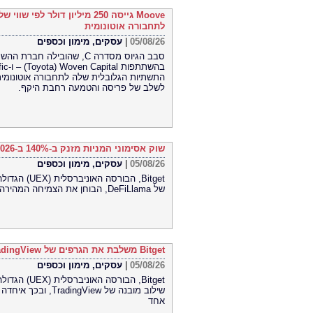
לתחבורה אוטונומית
עסקים, מימון וכספים
|
05/08/26
התשתיות הגלובלית שלה לתחבורה אוטונומית
לשלב של פריסה והטמעה רחבת היקף.
שוק אסימוני המניות מזנק ב-140% ב-2026 בהתאם למיפוי השוק במחקר חדש של DeFiLlama
עסקים, מימון וכספים
|
05/08/26
הגדולה בעול
של DeFiLlama, הבוחן את הצמיחה המהירה ואת מבנה השוק המתפתח של אסימוני מניות.
Bitget משלבת את הגרפים של TradingView עבור שוק הסחורות (CFD)
עסקים, מימון וכספים
|
05/08/26
ובכך איחדה יכולות 
אחד