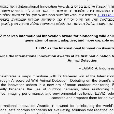
חוגגת ציון דרך משמ-International Innovation Awards, וזאת בזכות מערכת
 באמצעות בינה מלאכותית. חדשנות זו, אשר תבוא לידי ביטוי לראשונה
מבשרת עידן חדש של ניטור חכם בתנאי חוץ. על ידי הצגת יכולת חד,
EB8 Pro S
מות חוץ, תוך חיזוק יסודות כמו קישוריות, עמידות עוצמתית, ביצועי
ועמידות, EZVIZ וטנציאל של מצלמות המופעלות באמצעות סוללה ומכינה אותן למגוון רחב עוד
Z receives International Innovation Award for pioneering wild ani
generation of smart, adaptive, and more capable o
EZVIZ as the International Innovation Award
wins the Internationa Innovation Awards at its first participation 
Animal Detection.
JAKARTA, Indonesi
elebrates a major milestone with its first-ever win at the Internatio
hrough AI-powered Wild Animal Detection. Debuting on the brand’s s
 the innovation ushers in a new era of smart outdoor monitoring. By
icantly broadens the use of outdoor cameras, while reinforcing fu
nce, imaging performance, and environmental resilience, EZVIZ redef
cameras and prepares them for an even
ternational Innovation Awards, renowned for celebrating the world’
ions, sets rigorous standards for evaluating solutions that redefine i