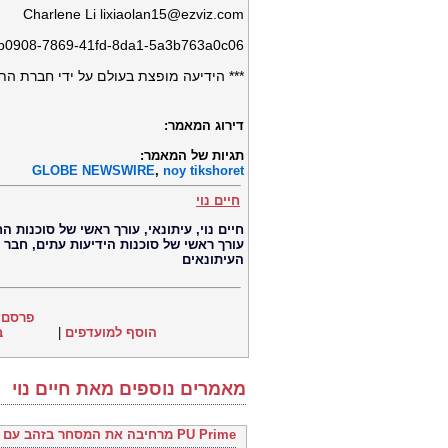
Charlene Li
lixiaolan15@ezviz.com
cb0908-7869-41fd-8da1-5a3b763a0c06
הידיעה מופצת בעולם על ידי חברת התקשו
דירוג המאמר:
תגיות של המאמר:
GLOBE NEWSWIRE
,
noy tikshoret
חיים נוי
עורך ראשי של סוכנות הידיעות עתים, חבר
העיתונאים
פרסם 
ב
|
הוסף למועדפים
מאמרים נוספים מאת חיים נוי
PU Prime מרחיבה את המסחר בזהב עם השקת XAUUSD247