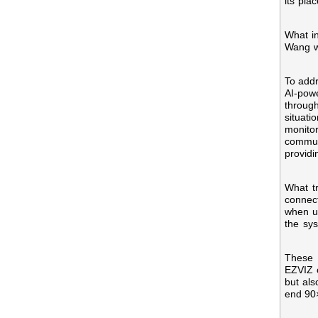
its pla
“What i
Wang wh
To addr
AI-powe
throug
situat
monitor
commun
providi
What tr
connect
when us
the sys
These 
EZVIZ 
but als
end 90×