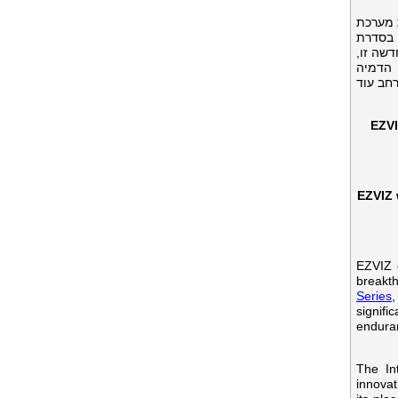
EZVIZ עותי עם זכייתה הראשונה אי פעם בפרס ב
 בסדרת
, שה זו
 הדמיה
 סביבתית
EZVI
EZVIZ 
EZVIZ c
breakt
Series
,
signif
endura
The In
innovat