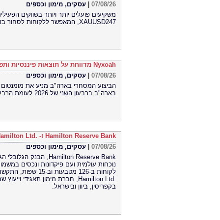
עסקים, מימון וכספים
|
07/08/26
XAUUSD247, המאפשר ללקוחות לסחור בזהב 24 שעות ביממה, שבעה ימים בשבוע, בפלטפורמת MT5
Nyxoah מדווחת על תוצאות פיננסיות ותפעוליות ברבעון השני ובמחצית הראשונה של 2026
עסקים, מימון וכספים
|
07/08/26
בארה"ב ברבעון השני של 2026 לעומת הרבעון הראשון של 2026
Hamilton Reserve Bank ו- SEE Capital Hamilton Ltd.‎ התקשרו בהסכם שיווק והפניית לקוחות
עסקים, מימון וכספים
|
07/08/26
הבנק הגלובלי הגדול ביו
חברת מימון תאגידי וייעוץ שמרכזה 
בקפריסין, ביוון ובישראל.