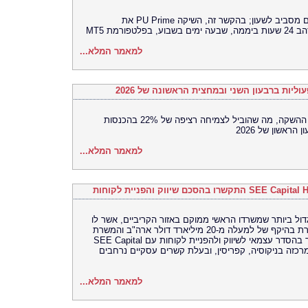
משקיעים פועלים יותר ויותר בשווקים הפעילים מסביב לשעון; בהקשר זה, השיקה PU Prime את
למאמר המלא...
הביצוע המסחרי בארה"ב מניע את מומנטום ההשקה, מה שהוביל לצמיחה רציפה של 22% בהכנסות
למאמר המלא...
Hamilton Reserve Bank, תר שמשרדו הראשי ממוקם באזור הקריביים, אשר לו
נוכחות עולמית ועם פיקדונות ונכסים במשמורת בהיקף של למעלה מ-20 מיליארד דולר ארה"ב והמשרת
לקוחות ב-126 מטבעות וב-15 שפות, התקשר בהסדר עצמאי לשיווק ולהפניית לקוחות עם SEE Capital
Hamilton Ltd.‎, בניקוסיה, קפריסין, ובעלת קשרים עסקיים נרחבים
למאמר המלא...