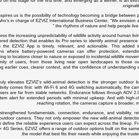
ce on this stage for the first time, and emerging as a winner, is an extr
original
nspires us is the possibility of technology becoming a bridge between 
o’s in charge of EZVIZ International Business Center, “We envision a
the rhythms of nature and help people live 
ess the increasing unpredictability of wildlife activity around human li
red detection that enables its Pro series to identify animal presence 
h the EZVIZ App is timely, relevant, and actionable. This added i
ions where battery-powered cameras can offer protection, extendin
ing to locations closer to nature or exposed to incidental wildlife move
ity of users, from those living near open landscapes to those o
ng earlier cues, clearer context, and the confidence of understandin
uly elevates EZVIZ’s wild-animal detection is the stronger outdoor ba
ivity comes first: with Wi-Fi 6 and 4G switching automatically, the c
ers are far from stable networks. Endurance follows through AOV 2.0 
tem alert for extended periods with minimal upkeep. And with high-cl
reaching rotation, the cameras capture a broader, mo
strengthened fundamentals, connection, endurance, and visibility, r
outdoor camera. They not only empower the new wild-animal detection
o define the reliable experience users can expect across the lineup. Fro
 4G Series, EZVIZ offers a range of outdoor options built on the sam
the model that best fits their needs while enjoying the trus