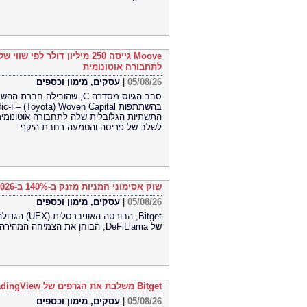
לתחבורה אוטונומית
05/08/26
|
עסקים, מימון וכספים
התשתיות הגלובלית שלה לתחבורה אוטונומית
לשלב של פריסה והטמעה רחבת היקף.
שוק אסימוני המניות מזנק ב-140% ב-2026 בהתאם למיפוי השוק במחקר חדש של DeFiLlama
05/08/26
|
עסקים, מימון וכספים
Bitget, הבו
של DeFiLlama, הבוחן את הצמיחה המהירה ואת מבנה השוק המתפתח של אסימוני מניות.
Bitget משלבת את הגרפים של TradingView עבור שוק הסחורות (CFD)
05/08/26
|
עסקים, מימון וכספים