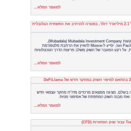
למאמר המלא...
Moove גייסה 250 מיליון דולר לפי שווי של 2.1 מיליארד דולר, במטרה להרחיב את התשתית הגלובלית
סבב הגיוס מסדרה C, שהובילה חברת ההשקעות Mubadala Investment Company ‏(Mubadala),
בהשתתפות Woven Capital‏ (Toyota) – ו-Ion Pacific, יסייע ל-Moove להאיץ את הרחבת פלטפורמת
, על רקע המעבר של השוק משלב פריצות הדרך הטכנולוגיות
למאמר המלא...
רסה האוניברסלית (UEX) הגדולה בעולם, מציגה ממצאים מרכזיים מדו"ח מחקר עצמאי חדש
למאמר המלא...