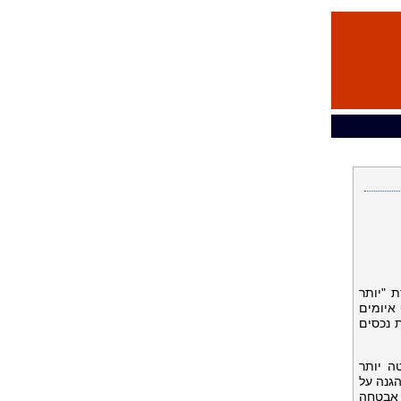
ה בהונאות לשנת 2026 תחת הכותרת "יותר
איומים
 נכסים
בתחום האבטחה ומניעת הונאות משנת 2025. במהלך השנה, Bitget יירטה יותר
13, כתובות IP זדוניות בסיכון גבוה וטיפלה ב-18,135 מקרי הגנה על
קשורים לאירועי אבטחה