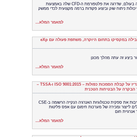
Bitget, הבורסה האוניברסלית (UEX) הגדולה בעולם, שדרגה את פלטפורמת ה-CFD שלה באמצעות
TradingV, ובכך איחדה יכולות ניתוח שוק וביצוע פקודות ברמה מקצועית לכדי ממשק
למאמר המלא...
Ronival Real Estate, סוכנות הנדל"ן המובילה במקסיקו בתחום היוקרה, משתפת פעולה עם eXp
ר ביצע זה עתה מהלך מכונן
למאמר המלא...
חברת Kleen Hy-Dro-Gen Inc שמחה להכריז על קבלת הסמכות כפולות – ISO 9001:2015 ו-TSSA –
 הבקרה על הבטיחות הטכנית
הסמכות רגולטוריות וניהול איכות מרכזיות מציבות את ספקית טכנולוגיות האנרגיה הנקייה הרשומה ב-CSE
לים לייצור ומכירה של מערכות חימום עם אפס פליטות
אנרגיית חום
למאמר המלא...