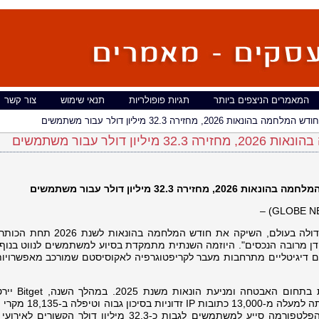
המאמרים הניצפים ביותר
תגיות פופולריות
תנאי שימוש
צור קשר
חזירה 32.3 מיליון דולר עבור משתמשים
, הבורסה האוניברסלית (UEX) הגדולה בעולם, השיקה את חודש המלחמ
עידן מרובה הנכסים". היוזמה השנתית מתמקדת בסיוע למשתמשים לנווט בנוף 
ים דיגיטליים מתרחבות מעבר לקריפטוגרפיה לאקוסיסטם שמורכב מאפשרויות
הקמפיין מלווה בפרסום תוצאות מרכזיות 
מ-150 מיליון בקשות התקפה זדוניות, זיהתה למעלה מ-000
המשתמשים. בנוסף, צוות האבטחה של הפלטפורמה סייע למשתמשים לגבות כ-32.3 מיליון דולר ה