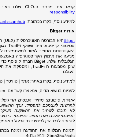
קראו את מכתב ה-CLO שלנו כאן:
responsibility
למידע נוסף, בקרו בכתובת:
s/antiscamhub
אודות
Bitget
Bitget
העולם.
למידע נוסף, בקרו באתר: אתר | טוויטר | טלגרם | ל
לפניות בנושא מדיה, אנא צרו קשר עם:
com
אזהרת סיכונים: מחירי הנכסים הדיגיטל
להרשות לעצמכם להפסיד. ערך ההשקעה 
לא תוכלו לשחזר את ההשקעה העיקרית
הפיננסי שלכם ואת המצב הפיננסי. ביצועי
להיגרם לכם. אין לפרש דבר הכלול במסמך זה
4d1a-911f-2be535c75afc