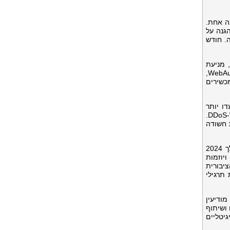
ה אחת.
הגנה על
. חודש
ם, מניעת
הונאות וניהול סיכוני פלטפורמה. הפלטפורמה הרחיבה את יכולות אימות המפתחות המבוססות על תקני FIDO2 ו-WebAuthn,
מכשירים
20. מערכות אבטחה תיעדו יותר
מ-2.8 מיליארד יירוטים באמצעות כללי הגנה מותאמים אישית וצמצמו מעל 1.5 מיליארד ניסיונות תקיפה הקשורים ל-DDoS.
 חשודה
חינוך משתמשים נותר מוקד מרכזי באסטרטגיית האבטחה של Bitget. הקמפיינים של חודש המלחמה בהונאות במהלך 2024
 ויוזמות
יבורית
50,00 משתתפים באמצעות תרגילי
Ell, כדי לתמוך בשיתוף מודיעין
ושיתוף
יטליים