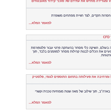
Legit Security משיקה את VibeGuard 2.0 ומגדירה מחדש את עתידם של סוכני קידוד מאובטחים
סרות תקדים, לצד חוויית מפתחים משופרת
למאמר המלא...
רסה האוניברסלית (UEX) הגדולה בעולם, השיקה כלי מסחר בהעתקה פרטי עבור פלטפורמת
מקצועיים את הכלים לבנות קהילות מסחר למוזמנים בלבד, תוך
טגיות.
למאמר המלא...
Univar Solutions רוכשת את H.M. Royal ומרחיבה את פעילותה בתחום התוספים לגומי, פלסטיק
בארה"ב, תוך שילוב של מאה שנות מומחיות טכנית וקשרי
למאמר המלא...