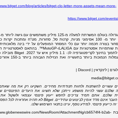
/www.bitget.com/blog/articles/bitget-clo-letter-more-assets-mean-more-
https://www.bitget.com/event
אסימוני קריפטוגרפיה ושווקי TradFi כגון יותר מ- 100 אסימוני מניות, קרנות סל, סחורות, מט"ח ומתכות יק
מניעה את אימוץ הקריפטוגרפיה באמצעות שותפויות אסטרטגיות עם LALIGAו-MotoGP™. בה
הגלובלית שלה, Bitget חברה ליוניסף כדי לתמוך בחינוך לקריפטוגרפי
שוק מטבעות ה-TradFi, ומספקת את העמלות הנמוכות ביו
ינקדאין | Discord |
media@bitget.
יים עשויים להשתנות ולחוות תנודתיות מחירים. השקיעו רק את מה שאתם 
שלכם עשוי להיות מושפע וייתכן שלא תשיגו את היעדים הפיננסיים ש
 שלכם. אתם תמיד צריכים לחפש ייעוץ פיננסי עצמאי ולשקול את ה
 העבר אינם מדד אמין לביצועים עתידיים.
Bitget
לא תהיה אחראית לכל הפסד
 כייעוץ פיננסי. למידע נוסף, עיינו בתנאי
השימוש שלנו
.
תמונה המלווה את ההודעה זמינה בכתובת w.globenewswire.com/NewsRoom/AttachmentNg/cb6574f4-b2ab