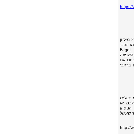
https:/
היא הבורסה האוניברסלית (UEX) הגדולה בעולם המשרתת למעלה מ-125 מיליון משתמשים עם גישה ליותר מ-2 מיליון
רות כמו זהב.
האקוסיסטם מחוייב לעזור למשתמשים לסחור בצורה חכמה יותר עם כלי המסחר המופעלים על ידי בינה מלאכותית. Bitget
תאם לאסטרטגיית ההשפעה
ה לכ- 1.1 מיליון איש עד 2027. Bitget מובילה כיום את
תר בתעשייה ואת הנזילות הגבוהה ביותר ב-150 אזורים ברחבי
יכולים
לכם או
ניסיון
 שעלול
http://ww-