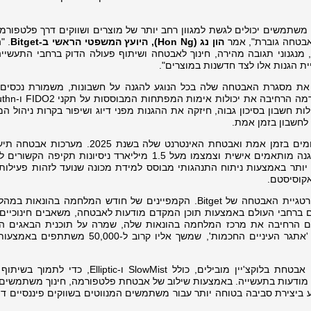
 משתמשים יכולים לגשת למגוון רחב יותר של מוצרים ושווקים דרך פלטפורמ
אבטחה גוברת", אמר
הון נג (
Hon Ng
), היועץ המשפטי הראשי ב-
Bitget
. "
מנגנוני תגובה מהירה, חינוך לאבטחה ושיתוף פעולה הדוק ברחבי התעשייה
ת הגנות אלו לצד חדשנות במוצרים".
Bitge המשיכה לחזק את מסגרת האבטחה שלה בכל הנוגע להגנה על חשבונות, משמורת נכסי
ות חשבון בסיכון גבוה, חיזקה את ההגנות מפני דיוג ושיפור בקרות ניהול ה
חשבון בזמן אמת.
Bitget גם הרחיבה את תשתית גילוי האיומים בזמן אמת ואבטחת האינטרנט שלה בשנת 25
 יותר באמצעות ניתוח התנהגותי מבוסס למידת מכונה שנועד לזהות פעילות
אקוסיסטם.
מיליארד משתמשים ברחבי העולם באמצעות תוכן המקדם מודעות לאבטחה, משאבים חינוכיים
 הרחיבה את מרכז המלחמה בהונאות שלה, שמרה על תוכנית הבאגים הצ
שלה, והציגה יוזמות אינטראקטיביות כמו 'אתגר העיניים החכמות', שמשך אליו קרוב ל-0
Bitget המשיכה לשתף פעולה עם ארגוני אבטחת בלוקצ'יין מובילים, כולל SlowMist ו-iptic
ת מודעות בתעשייה. באמצעות שילוב של אבטחת פלטפורמה, חינוך משתמשים 
יצירת סביבה בטוחה יותר עבור משתמשים המנווטים בשווקים פיננסיים דיג