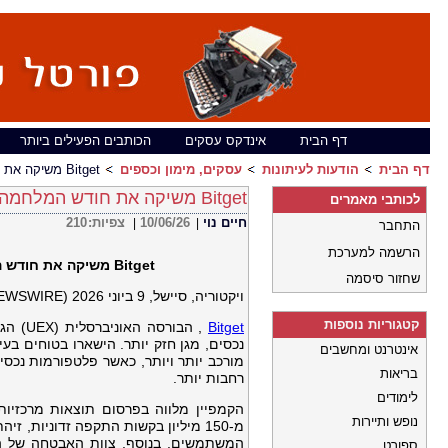
דף הבית
אינדקס עסקים
הכותבים הפעילים ביותר
דף הבית
הודעות לעיתונות
עסקים, מימון וכספים
Bitget משיקה את חודש המלחמה בהונאות 2026, מחזירה 32.3 מיליון דולר עבור משתמשים
Bitget משיקה את חודש המלחמה בהונאות 2026, מחזירה 32.3 מיליון דולר עבור משתמשים
לכותבי מאמרים
חיים נוי
10/06/26
צפיות:
210
|
|
התחבר
הרשמה למערכת
Bitget
משיקה את חודש המלחמה בהונאות 2026, מ
שחזור סיסמה
ויקטוריה, סיישל, 9 ביוני 2026 (GLOBE NEWSWIRE) –
קטגוריות נוספות
Bitget
נכסים, מגן חזק יותר. הישארו בטוחים ב
אינטרנט ומחשבים
מורכב יותר ויותר, כאשר פלטפורמות נכס
בריאות
רחבות יותר.
לימודים
נופש ותיירות
ספורט