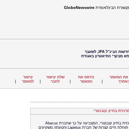
תקשורת הבינלאומית
GlobeNewswire
חיים נוי, עיתונאי, עורך ראשי של סוכנות החדשות הבינ"ל IPA, לשעבר
 תא מבקרי התיאטרון באגודת
את המאמר
הדפס את
שלח קישור
קישור
אתרך
|
המאמר
|
לחבר
|
למאמר
|
כזית בתיק קובנטרי
בית המשפט התיר את פרסומה של ראיה מרכזית בתיק קובנטרי, המצביעה על כך שחברת Abacus