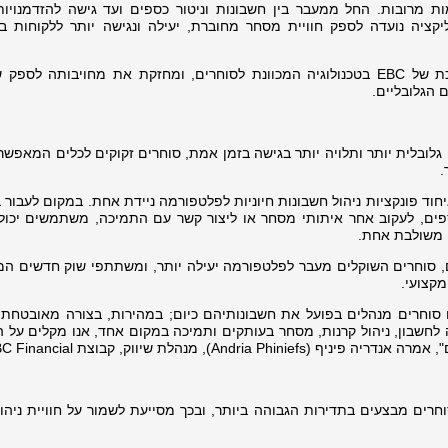
ת מרובות. החל ממעבר בין חשבונות וניטור כספים ועד גישה להזדמנויו
קציה נועדה לספק חוויית מסחר מחוברת, יעילה ונגישה יותר ללקוחות ב
ההשקה משקפת את ההשקעה המתמשכת של EBC בטכנולוגיה המכוונת לסוחרים, ומחזקת את מחויבותה לס
 הגלובליים.
גלובלית יותר ותלויה יותר בגישה בזמן אמת, סוחרים זקוקים לכלים המאפשר
.
זה על ידי איחוד פונקציות ניהול חשבונות חיוניות לפלטפורמה ניידת אחת. במקום לעבור 
כספים, לעקוב אחר איתותי מסחר או ליצור קשר עם התמיכה, משתמשים יכול
 משולבת אחת.
 מיועדת ללקוחות EBC קיימים, סוחרים השוקלים מעבר לפלטפורמה יעילה יותר, ומשתתפי שוק חדשי
מקצועי.
ב האופן שבו סוחרים מנהלים בפועל את חשבונותיהם כיום; במהירות, בצורה מאובטחת
שה לחשבון, ניהול קרנות, מסחר בעותקים ותמיכה במקום אחד, אנו מקלים על 
Andr), מנהלת שיווק, קבוצת EBC Financial.
פעולות שסוחרים מבצעים בתדירות הגבוהה ביותר, ובכך מסייעת לשמור על חוויית ניהו