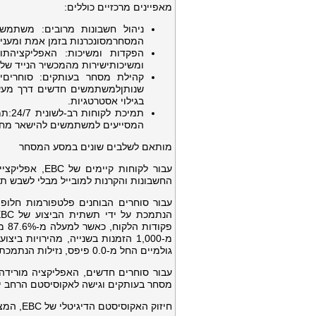
מאפיינים מרכזיים כוללים:
ניהול חשבונות מרובים: משתמשים
המסחרמסונכרנות בזמן אמת ומעניק
הפקדות ומשיכות: האפליקציהת
ומשיכותישירות מהמכשיר הנייד של
קהילת מסחר בעותקים: סוחריםי
שנותןלמשתמשים חדשים דרך מעשי
בגילוי אסטרטגיות.
תמיכ
המסייעים למשתמשים להישאר מחו
מותאם לשלבים שונים במסע המסחר
החשבונות והקרנות למובייל מבלי לשבש תה
עבור סוחרים הבוחנים פלטפורמות חלופיו
פקו
גולמיים החל מ-0.0 פיפס, נזילות הנתמכת על ידי למעלה מ-25 בנקי השקעות וקרנות גידור מובילות, ושירות וי.אי.פי 24/7.
עבור סוחרים חדשים, האפליקציה מורידה
מסחר בעותקים וגישה לאקוסיסטם הרחב יותר 
חיזוק האקוסיסטם הדיגיטלי של EBC, המציב את הסוחר במרכז