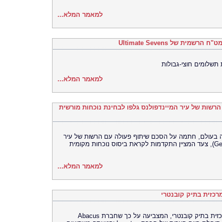
למאמר המלא...
 תשלומים חוצי-גבולות
למאמר המלא...
ם הרשות של עיר המיינדפולנס גלפו לבחינת נוכחות מורשית
רסה האוניברסלית (UEX) הגדולה בעולם, חתמה על הסכם שיתוף פעולה עם הרשות של עיר
המיינדפולנס גלפו (Gelephu Mindfulness City), צעד המציין התקדמות לקראת ביסוס נוכחות מקומית
למאמר המלא...
כזית בתיק קובנטרי
בית המשפט התיר את פרסומה של ראיה מרכזית בתיק קובנטרי, המצביעה על כך שחברת Abacus