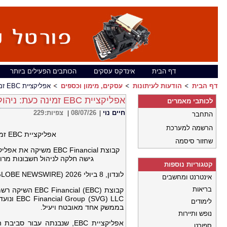
דף הבית
אינדקס עסקים
הכותבים הפעילים ביותר
דף הבית
הודעות לעיתונות
עסקים, מימון וכספים
אפליקציית EBC זמינה כעת: ניהול חשבון מקצועי במובייל, המותאם לכל הסוחרים
אפליקציית EBC זמינה כעת: ניהול חשבון מקצועי במובייל, המותאם לכל הסוחרים
לכותבי מאמרים
חיים נוי
08/07/26
צפיות:
229
|
|
התחבר
הרשמה למערכת
אפליקציית EBC זמינה כעת: ניהול חשבון מקצועי במובייל, המותאם לכל הסוחרים
שחזור סיסמה
גישה חלקה לניהול חשבונות מרובי
קטגוריות נוספות
לונדון, 8 ביולי 2026 (GLOBE NEWSWIRE) –
אינטרנט ומחשבים
בריאות
VG) LLC
לימודים
בממשק אחד מאובטח ויעיל.
נופש ותיירות
אפליקציית EBC, שנבנתה עב
ספורט