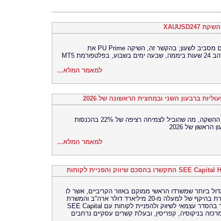
משקיעים פועלים יותר ויותר בשווקים הפעילים מסביב לשעון; בהקשר זה, השיקה PU Prime את
למאמר המלא...
הביצוע המסחרי בארה"ב מניע את מומנטום ההשקה, מה שהוביל לצמיחה רציפה של 22% בהכנסות
למאמר המלא...
 הבנק הגלובלי הגדול ביותר שמשרדו הראשי ממוקם באזור הקריביים, אשר לו
נוכחות עולמית ועם פיקדונות ונכסים במשמורת בהיקף של למעלה מ-20 מיליארד דולר ארה"ב והמשרת
לקוחות ב-126 מטבעות וב-15 שפות, התקשר בהסדר עצמאי לשיווק ולהפניית לקוחות עם SEE Capital
י וייעוץ שמרכזה בניקוסיה, קפריסין, ובעלת קשרים עסקיים נרחבים