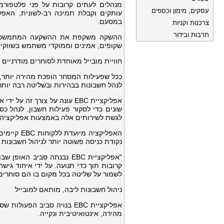
מנהלים לעתים קרובות על פני פלטפורמו
עסקים, מימון וכספים
עותקים וקבלת תמיכה רב-לשונית, האפלי
במסעם.
צרכנות וקניות
תרבות ובידור
שקופים, אמינים וממוקדי משתמש בשווקים
חוויית מובייל מאוחדת לסוחרים מודרניים
ככל שפעילות המסחר הופכת מהירה יותר, 
לנהל חשבונות בבהירות ובשליטה רבה יותר
אפליקציית EBC עונה על צורך 
שונים כדי לסקור פעילות חשבון, לנהל 
לגשת לשירותים אלה באמצעות אפליקציה
האפליקציה
נקודת כניסה פשוטה יותר לניהול חשבונות 
"אפליקציית EBC נבנתה סבי
קרובות תוך כדי תנועה. על ידי איחוד גי
לשמור על שליטה בכל מקום בו הם סוחרים", אמרה אנדריה פיניף (ia Phiniefs
ניהול חשבונות ליבה, מותאם למובייל
אפליקציית EBC בנויה סביב ה
מהירה, אינטואיטיבית ונקייה.