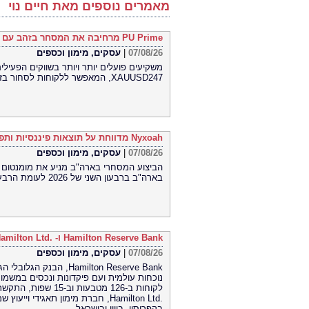
מאמרים נוספים מאת חיים נוי
PU Prime מרחיבה את המסחר בזהב עם השקת XAUUSD247
07/08/26
|
עסקים, מימון וכספים
XAUUSD247, המאפשר ללקוחות לסחור בזהב 24 שעות ביממה, שבעה ימים בשבוע, בפלטפורמת MT5
Nyxoah מדווחת על תוצאות פיננסיות ותפעוליות ברבעון השני ובמחצית הראשונה של 2026
07/08/26
|
עסקים, מימון וכספים
בארה"ב ברבעון השני של 2026 לעומת הרבעון הראשון של 2026
Hamilton Reserve Bank ו- SEE Capital Hamilton Ltd.‎ התקשרו בהסכם שיווק והפניית לקוחות
07/08/26
|
עסקים, מימון וכספים
Hamilton Reserve Bank,
Hamilton Ltd.‎, חברת מימון תאגיד
בקפריסין, ביוון ובישראל.