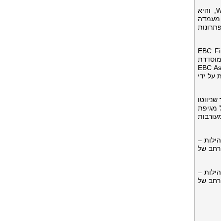
EBC זכתה לאמון משקיעים ביותר מ-100 מדינות, זכתה בפרסים גלובליים כולל הכרה רב-שנתית מ-World Finance, והיא
 מעמדה
פק פתרונות
ן. EBC Financial Group (UK)
ת על ידי רשות ההתנהלות הפיננסית של בריטניה (FCA), EBC Financial Group (Cayman) Limited מוסדרת
 ו- EBC Asset Management Pty
EBC Financial  מורשית ומוסדרת על ידי
, לאחר שניווטו
ת 2015 לתהפוכות השוק של מגיפת
עורבות
ילות –
גוון רחב של
ילות –
גוון רחב של