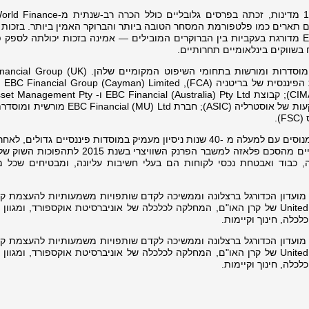
 תארים כמו פלטפורמת המסחר הטובה ביותר והברוקר האמין ביותר. בזכות
הרגולטורי החזק ומחויבותה לשקיפות, EBC מדורגת בעקביות בין הברוקרים המובילים — אמינה בזכות יכולתה לס
בשווקים בינלאומיים תחרותיים.
חברות הבת של EBC Financial Group מוסדרות ומורשות בתחומי השיפוט המקומיים שלה
Limited מוסדר
על ידי הרשות המוניטרית של איי קיימן (CIMA); קבוצת EBC Financial (Australia) Pty Ltd
Ltdמוסדרים על ידי רשות ניירות ערך והשקעות של אוסטרליה (ASIC); חברת (MU) Ltd
).
בליבת קבוצת EBC נמצאים אנשי מקצוע מנוסים עם למעלה מ -40 שנות ניסיון מעמיק במוסדות פיננסיים גדולים
במיומנות דרך מחזורים כלכליים משמעותיים מהסכם פלאזה למשבר הפרנק השוויצרי בשנ
ה, כבוד ואבטחת נכסי לקוחות הם בעלי חשיבות עליונה, ומבטיחים שכל מ
 מועדון הכדורגל ברצלונה וממשיכה לקדם שותפויות משמעותיות להעצמת קה
בעיקר באמצעות יוזמת United to Beat Malaria של קרן האו"ם, המחלקה לכלכלה של אוניברסיטת אוקספורד, ומ
לכלה, חינוך וקיימות.
 מועדון הכדורגל ברצלונה וממשיכה לקדם שותפויות משמעותיות להעצמת קה
בעיקר באמצעות יוזמת United to Beat Malaria של קרן האו"ם, המחלקה לכלכלה של אוניברסיטת אוקספורד, ומ
לכלה, חינוך וקיימות.