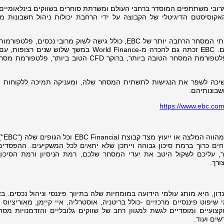
היא ברוקר נכסים מרובי משתתפים המוסדר ברחבי העולם ומשרתת סוחרים בשווקים בינלאומי
יותר את האקוסיסטם הדיגיטלי של הקבוצה על ידי הרחבת יכולות ניהול חשבונות מ
האפליקציה משלימה את חבילת כלי ושירותי המסחר הרחבה יותר של EBC, כולל גישה לשוק מרובי נכסים,
כלי ניתוח, תמיכת לקוחות והדרכת סוחרים. EBC זכתה גם להכרה מ-World Finance במשך שלוש 
יית EBC, החברה ממשיכה לשפר את הנגישות לתשתית המסחר שלה, ומעניקה תמיכה ללקוחות
שבונותיהם.
https://www.ebc.com
חומר זה מיועד 
זי הפרשים (CFDs) על מרווחים כרוך ברמת סיכון גבוהה וייתכן שלא יתאים לכל המשקיעים. ההפסד
 עליכם לשקול היטב את יעדי המסחר שלכם, רמת הניסיון ורמת הסיכון
ורך.
נדון, היא מותג עולמי הידועה במומחיות שלה בתיווך פיננסי וניהול נכסים. 
פוט פיננסיים מרכזיים -כולל בריטניה, אוסטרליה, איי קיימן, מאוריציוס 
קצועיים ומוסדיים לגשת למגוון רחב של שווקים גלובליים והזדמנויות מסחר
שים ועוד.