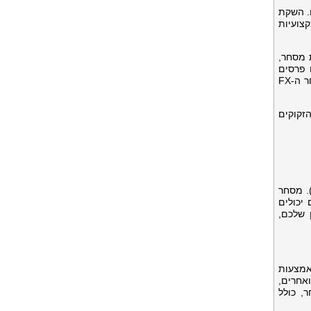
ים. השקת
קצועיות
 פלטפורמות מסחר,
שנים רצופות, עם פרסים
בקטגוריות כולל הברוקר המהימן ביותר, פלטפורמת המסחר הטובה ביותר, ברוקר CFD הטוב ביותר, פלטפורמת מסחר ה-FX
 הזקוקים
למטרות מידע בלבד ואינו מהווה המלצה או ייעוץ מצד קבוצת EBC Financial וכל הגופים שלה ("EBC"). מסחר
ים יכולים
 שלכם,
באמצעות
ואחרים,
, כולל