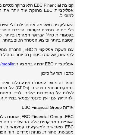
קבוצת EBC Financial 
אפליקציית EBC מחזקת עוד 
למובייל.
הטובה ביותר וביצוע המסחר הטוב ביותר.
עם השקת אפליקצ
לגמישות, שליטה וביטחון רב יותר בניהול ח
אפליקציית EBC זמינה באמצעות:
/mobile
כתב ויתור על סיכון
בפורקס ובחו
לעלות על ההפקדות שלכם. לפני המסחר,
ולהתייעץ עם יועץ פיננסי עצמאי במידת הצ
אודות EBC Financial Group
EBC
EBC Financial Group -
, שנוסדה לו
הגופים המפוקחים שלה הפועלים בתחומי שי
EBC מאפשרת למשקיעים קמעונאיים, מ
מטבעות, סחורות, מניות ומדדים, חוזי הפר