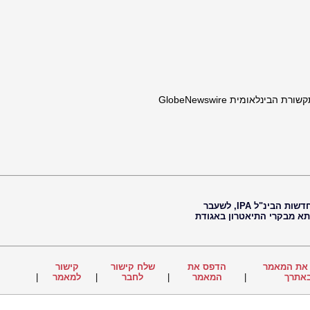
ינלאומית GlobeNewswire
חיים נוי, עיתונאי, עורך ראשי של סוכנות החדשות הבינ"ל IPA, לשעבר
 תא מבקרי התיאטרון באגודת
את המאמר
הדפס את
שלח קישור
קישור
אתרך
|
המאמר
|
לחבר
|
למאמר
|