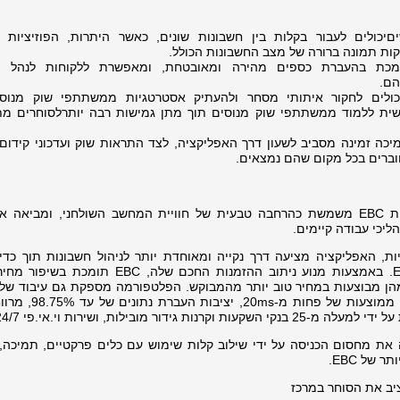
יכולים לעבור בקלות בין חשבונות שונים, כאשר היתרות, הפוזיציות ו
ות תמונה ברורה של מצב החשבונות הכולל.
ומכת בהעברת כספים מהירה ומאובטחת, ומאפשרת ללקוחות לנהל ה
הם.
כולים לחקור איתותי מסחר ולהעתיק אסטרטגיות ממשתתפי שוק מנוס
ת ללמוד ממשתתפי שוק מנוסים תוך מתן גמישות רבה יותרלסוחרים מ
ת לקוחות רב-לשונית 24/7:תמיכה זמינה מסביב לשעון דרך האפליקציה, לצד התראות שוק ועדכוני קיד
ברים בכל מקום שהם נמצאים.
עבור לקוחות קיימים של EBC, אפליקציית EBC משמשת כהרחבה טבעית של חוויית המחשב השולחני, ומביא
ליכי עבודה קיימים.
ת, האפליקציה מציעה דרך נקייה ומאוחדת יותר לניהול חשבונות תוך כדי 
הנתמכת על ידי תשתית הביצוע של EBC. באמצעות מנוע ניתוב ההזמנות החכם שלה, C
דות הלקוח, כאשר למעלה מ-87.6% מהן מבוצעות במחיר טוב יותר מהמבוקש. הפלטפורמה מספקת גם עיבוד
 את מחסום הכניסה על ידי שילוב קלות שימוש עם כלים פרקטיים, תמיכה, 
של EBC.