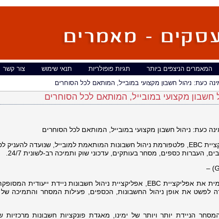
המאמרים הניצפים ביותר
תגיות פופולריות
תנאי שימוש
צור קשר
קבוצת EBC Financial משיקה את אפליקציית EBC, פלטפורמת ניהול חשבונות המותאמת למובייל, שנועדה להעני
ם, העברות כספים, מסחר בעותקים, עדכוני שוק ותמיכה רב-לשונית 24/7.
קבוצת EBC Financial (EBC) השיקה רשמית את אפליקציית EBC, אפליקציית ניהול חשבונות ניידת ייעודית 
EBC Financial Group (S ונועדה לפשט את אופן ניהול החשבונות, הכספים, פעילות המסחר והתמיכה 
ור סביבת המסחר הניידת יותר ויותר של ימינו, מאגדת פונקציות חשבונות מרכזיות 