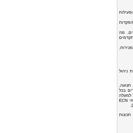
פעילות
פקדות
ים, מה
תקדמים
וםמכירות,
ה את ניהול
תנועה,
EB תומכת בשיפור מחירים בכל
 של למעלה
מ-1,000 הזמנות בשנייה, מהירויות ביצוע ממוצעות של פחות מ-20ms, יציבות העברת נתונים של עד 98.75%, מרווחי ECN
תכונות