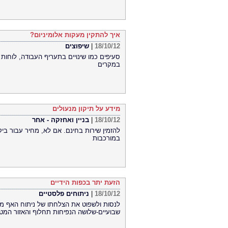
איך להתקין מעקות אלומיניום?
18/10/12
|
שיפוצים
סעיפים כמו שינויים בתעריף העבודה, לוחות
במקרים
מידע על תיקון מנעולים
18/10/12
|
בניין ואחזקה - אחר
להזמין שירות בחינם. אם לא, מחיר עבור ביק
במורכבות
הזעת יתר בכפות הידיים
18/10/12
|
ניתוחים פלסטיים
לנסות ולשפוט את הצלחתו של ניתוח האף ממ
שבועיים-שלושה הנפיחות תחלוף והאזור המט