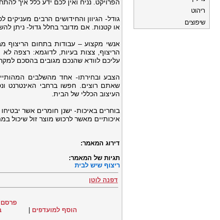
הפרויקט. נניח ואין לכם ידע כלל איך להתח
ריהוט
גודל- הגיוון והחידושים הרבים מעניקים
שיפוצים
או קטנות. אם מדובר בחלל גדול- ניתן להשל
אנשי מקצוע – עבודות בתחום הריצוף מבו
הריצוף, צצות בעיות, לדוגמא: רצפה לא 
עליכם לוודא שהנכם מגובים בהסכם למקרה
הצבע ובחירתו- אחד מהשלבים המהותיים
שאתם רוצים. חפשו ברחבי האינטרנט ונ
העיצוב הכללי של הבית.
בוחרים באיכות- ישנן חומרים אשר יבטיחו
איכותיים מאשר לרכוש מוצר זול שיכול במה
דירוג המאמר:
תגיות של המאמר:
ריצוף שיש לבית
דפנה לוטן
פרסם 
הוסף למועדפים
|
ב