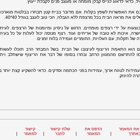
יל, כדאי לדאוג לגייס קבלן מומחה או מעצב פנים לקבלת ייעוץ.
 לכם את האפשרות לשפץ בקלות. אם מדובר בבית קטן תבחרו בבלטות מוארכות
ים את מראה הבית בכל מרצפת ללא הגבלה. הכי טוב לעצב בגודל 40*40.
צעות על ידי רצפים מומחים, הדגש על ניסיון ומיומנות של הרצפים. לעיתי
ישרה, איכות לא טובה של אריחים ועוד. רצף מנוסה יכול לעלות על כל בעיה
 של תקלות, עם העלויות, החומרים ועמידה בלוח זמנים.
 הוא התאמת הריצוף לעיצובו של הבית. בשל המבחר הרב תוכלו לעשות
סו להתרשם מהמגוון הרחב ובחרו בסופו של דבר את הריצוף שישתלב וית
 עמידות לטווח ארוך, עמידות בפני הכתמה וסדקים. כדאי להשקיע קצת יותר 
רה להינזק.
את המאמר
הדפס את
שלח קישור
קישור
אתרך
|
המאמר
|
לחבר
|
למאמר
|