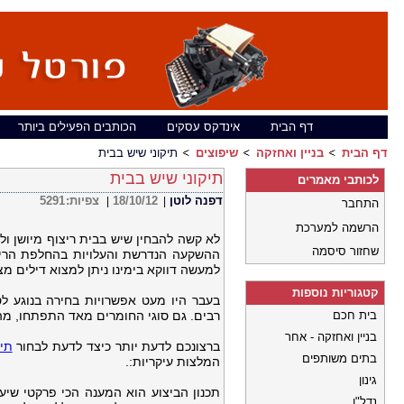
דף הבית
אינדקס עסקים
הכותבים הפעילים ביותר
דף הבית
בניין ואחזקה
שיפוצים
תיקוני שיש בבית
תיקוני שיש בבית
לכותבי מאמרים
דפנה לוטן
18/10/12
צפיות:
5291
|
|
התחבר
הרשמה למערכת
לא קשה להבחין שיש בבית ריצוף מיושן ול
שחזור סיסמה
ההשקעה הנדרשת והעלויות בהחלפת הריצו
למעשה דווקא בימינו ניתן למצוא דילים מצ
קטגוריות נוספות
בעבר היו מעט אפשרויות בחירה בנוגע לס
בית חכם
רבים. גם סוגי החומרים מאד התפתחו, מה
בניין ואחזקה - אחר
ברצונכם לדעת יותר כיצד לדעת לבחור
תיק
בתים משותפים
המלצות עיקריות:.
גינון
תכנון הביצוע הוא המענה הכי פרקטי שיע
נדל"ן