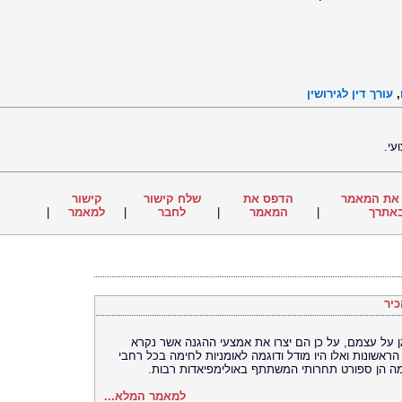
,
עורך דין לגירושין
עי.
את המאמר
הדפס את
שלח קישור
קישור
אתרך
|
המאמר
|
לחבר
|
למאמר
|
כיר
ן על עצמם, על כן הם יצרו את אמצעי ההגנה אשר נקרא
הראשונות ואלו היו מודל ודוגמה לאומניות לחימה בכל רחבי
מה הן ספורט תחרותי המשתתף באולימפיאדות רבות.
למאמר המלא...