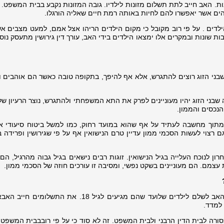
זונות. האב חייב לתת תשלום מזונות לילדיו. גובה המזונות נקבע בבית המשפט. ע
והים אשר יאפשרו להם לחיות באותה רמת חיים שאליה הורגלו.
יו הילדים . על פי רוב מקובל כי מקום הילדים הריהו אצל אמם, למעט מצבים 
 שונות ובמקרים אלו ימצאו הילדים בידי האב, עורך דין גירושין מתעסק נוס
 שבני הזוג רוצים להתגרש, אלא אף להיפך, בתקופה טובה כאשר הם אוהבים ו
 שבני הזוג יהיו מעוניינים לפרק את התא המשפחתי ולהתגרש, נוצר הרעיון ש
הנכסים והממון.
ם מתוך מחשבה לעתיד על אף שהוא במועד רחוק, כמו למשל ביטוח סיעודי או
 גם רצוי לעשות הסכמי ממון עדיין טרם הנישואין אף על פי שגירושין ופרידה 
רון לנוכח העלייה בגיל הנישואין. זוגות רבים נישאים בגיל גבוה מהרגיל, הם
עצמם. הם מעוניינים בשקט נפשי, ומסיבה זו עורכים חוזה של הסכמי ממון.
1. מזונות ילדים הם הסכום שאותו צריך האב לשלם לילדים שלועד שהם מגיעים לגיל 18. את ה
 למדד.
סורה לבית הדין הרבני ולבית המשפט. זה לא סוד כי על פי רובבבית המשפט 