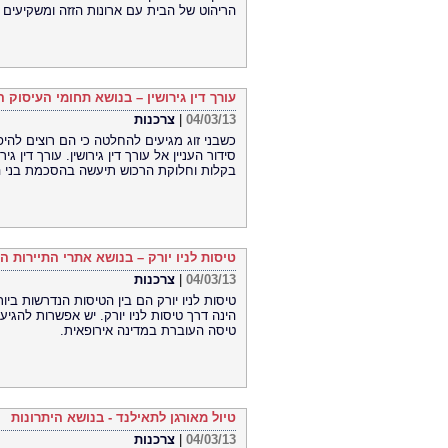
הריהוט של הבית עם ארונות הזזה ומשקיעים
עורך דין גירושין – בנושא תחומי העיסוק ה
04/03/13
|
צרכנות
כשבני זוג מגיעים להחלטה כי הם רוצים להיפר
סידור העניין אל עורך דין גירושין. עורך דין ג
בקלות וחלוקת הרכוש תיעשה בהסכמת בני הז
טיסות לניו יורק – בנושא אתרי התיירות ה
04/03/13
|
צרכנות
טיסות לניו יורק הם בין הטיסות הנדרשות ב
הינה דרך טיסות לניו יורק. יש אפשרות להגיע
טיסה העוברת במדינה אירופאית.
טיול מאורגן לתאילנד - בנושא היתרונות
04/03/13
|
צרכנות