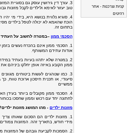
3. עורך דין גירושין עוסק גם בסוגיית המ
קניות וצרכנות - אחר
טוב יעזור לאימא ולילדים לקבל מזונות גב
רהיטים
4. סוגיא נלווית בנושא היא, בידי מי יה
הוכח שהאמא לא יכולה לטפל בילדים מסיבות
בתחום זה.
הסכמי ממון
–במטרה לחשוב על העתיד
1. הסכמי ממון אינם בהכרח נעשים בזמן
אודות עתידם המשותף.
2. במטרה שלא יתהוו בעיות בעתיד במידה
ממון הקובע באיזה אופן יחלקו ביניהם את 
3. כמו שנוהגים לעשות ביטוחים מגווני
סיעודי, או תכנית חיסכון ארוכת טווח, כך
ממשיים
4. הסכמי ממון מקובלים ביותר בעידן האח
לחתונה יחד עם רכוש וממון שחסכו בכוחות 
מזונות ילדים
- מהו המושג מזונות ילדים?
מידי חודש, בתאריך זהה. המזונות צמודים
2. הסמכות לקביעת גובהם של המזונות מ