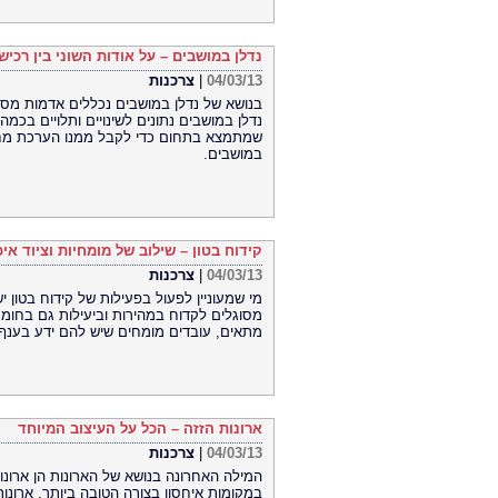
נדלן במושבים – על אודות השוני בין רכיש
04/03/13
|
צרכנות
בנושא של נדלן במושבים נכללים אדמות מסחר
נדלן במושבים נתונים לשינויים ותלויים בכמה
שמתמצא בתחום כדי לקבל ממנו הערכת מחיר
במושבים.
קידוח בטון – שילוב של מומחיות וציוד איכ
04/03/13
|
צרכנות
מי שמעוניין לפעול בפעילות של קידוח בטון יש
מסוגלים לקדוח במהירות וביעילות גם בחומר 
מתאים, עובדים מומחים שיש להם ידע בענף.
ארונות הזזה – הכל על העיצוב המיוחד
04/03/13
|
צרכנות
המילה האחרונה בנושא של הארונות הן ארונו
במקומות איחסון בצורה הטובה ביותר. ארונו