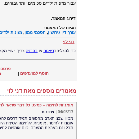
עבור מזונות ילדים סכומים יותר גבוהים.
דירוג המאמר:
תגיות של המאמר:
עורך דין גירושין
,
הסכמי ממון
,
מזונות ילדים
דני לוי
כדי להצליחב
דיאטה
או
בהרזיה
צריך יעוץ מקצו
פרסם 
הוסף למועדפים
|
ב
מאמרים נוספים מאת דני לוי
אומניות לחימה – כמעט כל דבר שראוי לה
04/03/13
|
צרכנות
מכיוון שבני האדם מחפשים תמיד דרכים להג
אומניות לחימה. אומניות הלחימה הסינית היו 
תבל וגם בארצות המערב. כיום אומניות לחי