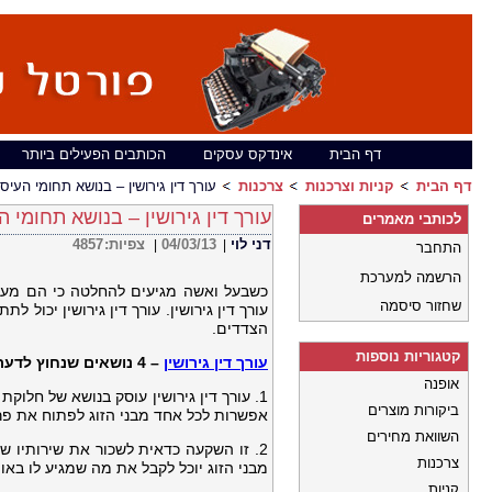
דף הבית
אינדקס עסקים
הכותבים הפעילים ביותר
דף הבית
קניות וצרכנות
צרכנות
עורך דין גירושין – בנושא תחומי העיסו
עורך דין גירושין – בנושא תחומי ה
לכותבי מאמרים
דני לוי
04/03/13
צפיות:
4857
|
|
התחבר
הרשמה למערכת
כשבעל ואשה מגיעים להחלטה כי הם מעוניי
שחזור סיסמה
עורך דין גירושין. עורך דין גירושין יכול
הצדדים.
קטגוריות נוספות
עורך דין גירושין
– 4 נושאים שנחוץ לדעת
אופנה
1. עורך דין גירושין עוסק בנושא של חלו
ביקורות מוצרים
אפשרות לכל אחד מבני הזוג לפתוח את פר
השוואת מחירים
2. זו השקעה כדאית לשכור את שירותיו של 
צרכנות
מבני הזוג יוכל לקבל את מה שמגיע לו באו
קניות