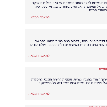
 נותן אפשרות לבקר באתרים שבהם לא היינו מצליחים לבקר
ותנו אל המקומות האקזוטיים ביותר בתבל. אין ספק, טיול
במהלך החיים.
למאמר המלא...
דלתות פנים. כעת , דלתות פנים בנויות ממגוון רחב של
ם. לפני שנים רבות היו בשימוש גם דלתות פנים , אולם הם היו
למאמר המלא...
וחדים
מתוך הצורך בהגנה עצמית. אומניות לחימה הוכנסו למסגרת
של המשחקים האולימפיים, לאחר החלטתה של וועידת סורבון בשנת 1984 אשר דנה על המשחקים
למאמר המלא...