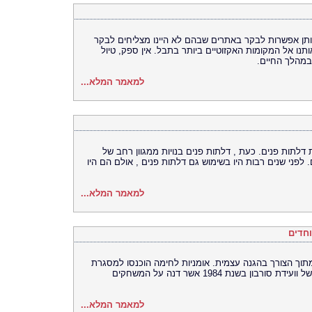
 נותן אפשרות לבקר באתרים שבהם לא היינו מצליחים לבקר
ותנו אל המקומות האקזוטיים ביותר בתבל. אין ספק, טיול
במהלך החיים.
למאמר המלא...
דלתות פנים. כעת , דלתות פנים בנויות ממגוון רחב של
ם. לפני שנים רבות היו בשימוש גם דלתות פנים , אולם הם היו
למאמר המלא...
וחדים
מתוך הצורך בהגנה עצמית. אומניות לחימה הוכנסו למסגרת
של המשחקים האולימפיים, לאחר החלטתה של וועידת סורבון בשנת 1984 אשר דנה על המשחקים
למאמר המלא...