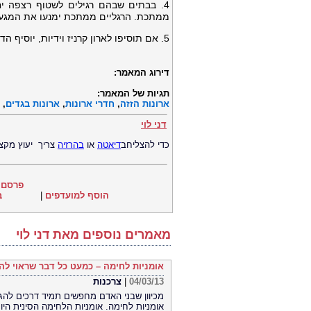
4. בבתים שבהם רגילים לשטוף רצפה יח
ממתכת. הרגליים ממתכת ימנעו את המגע בי
5. אם תוסיפו לארון קרניז וידיות, יוסיף הדבר לארון חן ועיצוב בלתי שגרתיים.
דירוג המאמר:
תגיות של המאמר:
ארונות הזזה
,
חדרי ארונות
,
ארונות בגדים
,
דני לוי
כדי להצליחב
דיאטה
או
בהרזיה
צריך יעוץ מקצו
פרסם 
הוסף למועדפים
|
ב
מאמרים נוספים מאת דני לוי
אומניות לחימה – כמעט כל דבר שראוי לה
04/03/13
|
צרכנות
מכיוון שבני האדם מחפשים תמיד דרכים להג
אומניות לחימה. אומניות הלחימה הסינית היו 