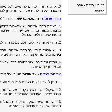
קניות וצרכנות - אחר
3. ארונות הזזה יכולים להתאים לכל מקו
המטבח. על הדלתות של הארונות ניתן להתק
רהיטים
חדרי ארונות
–היוםכמעט שאין דירה ללא 
1. בעזרת חדרי ארונות יש אפשרות לחסו
מגבות, מפות וכדו'.. אם יש חדרי ארונות
מיניפריטים גדולים מהרגיל.
2. חדרי ארונות גדולים הינם כמעט חדר לכל דבר ולאחר התקנת תאורה ומראה קימת אפשרות אף להתלבש ולהחליף בגדים.
3. יש אפשרות לאוורר חדרי ארונות. הרב
בשונה מארונות שקשה לאווררם ולעתים קור
4. ערכה של דירה שיש בתוכה חדרי ארונות
ומחיריהן יקרים יותר.
ארונות בגדים
- על אודות הטיב ועל אוד
1. ניתן לייצר ארונות בגדים מכל מיני סוגים של חומרים. המחיר של של הארון מאמיר בהתאם לסוגו וערכו של החומר.
2. השיקול הנכון בשעת קנייה של ארונות
הרבה שנים.. הארונות הטובים ביותר הם ה
3. הארונות שיש בשוק הם ארונות בגדלים 
חברות שמייצרות ארונות לפי הזמנה.