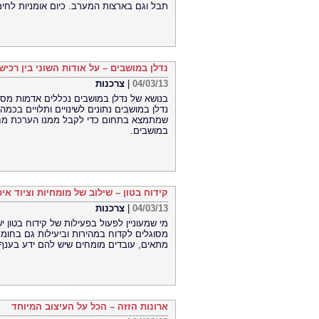
תבל וגם בארצות המערב. כיום אומניות לחי
נדלן במושבים – על אודות השוני בין רכיש
04/03/13
|
צרכנות
בנושא של נדלן במושבים נכללים אדמות מסחר
נדלן במושבים נתונים לשינויים ותלויים בכמה
שמתמצא בתחום כדי לקבל ממנו הערכת מחיר
במושבים.
קידוח בטון – שילוב של מומחיות וציוד איכ
04/03/13
|
צרכנות
מי שמעוניין לפעול בפעילות של קידוח בטון יש
מסוגלים לקדוח במהירות וביעילות גם בחומר 
מתאים, עובדים מומחים שיש להם ידע בענף.
ארונות הזזה – הכל על העיצוב המיוחד