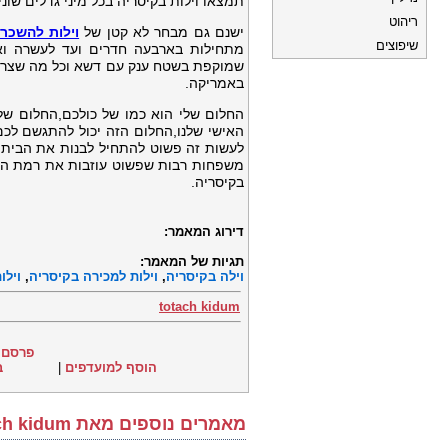
תמצאו וילות בקיסריה בכל מיני גדלים שונ
ריהוט
ישנם גם מבחר לא קטן של
וילות להשכר
שיפוצים
מתחילות בארבעה חדרים ועד לעשרה וא
שמוקפת בשטח ענק עם דשא וכל מה שצריך,
באמריקה.
החלום שלי הוא כמו של כולכם,החלום של
האישי שלנו,החלום הזה יכול להתגשם לכם
לעשות זה פשוט להתחיל לבנות את הבית ש
משפחות רבות שפשוט עוזבות את רמת החי
בקיסריה.
דירוג המאמר:
תגיות של המאמר:
וילה בקיסריה
,
וילות למכירה בקיסריה
,
וילו
totach kidum
פרסם 
הוסף למועדפים
|
ב
מאמרים נוספים מאת totach kidum