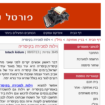
דף הבית
אינדקס עסקים
הכותבים הפעילים ביותר
דף הבית
בניין ואחזקה
נדל"ן
וילות למכירה בקיסריה
וילות למכירה בקיסריה
לכותבי מאמרים
3645
צפיות:
08/07/13
totach kidum
|
|
התחבר
הרשמה למערכת
דבר ראשון אנשים יקרים לפני שאני מת
שחזור סיסמה
קיסריה,קיסריה היא עיר נמל מאוד עתי
ישראל,בימים אלו קיסריה היא עיר של 
אביב.העיר עצמה שוכנת על רצועת החוף ש
קטגוריות נוספות
רוצים לגור בא בגלל שהיא עיר נורא יפה.
בית חכם
אפשר למצוא
וילות למכירה בקיסרי
בניין ואחזקה - אחר
באמריקה.בקיסריה יש וילות גם להשכרה
בתים משותפים
שלכם,נכסים שתוכלו לרכוש וגם וילות בי
תחשבו לבד על השטח שבתוכו תוכלו לבנו
גינון
שמחפשים לקנות איזה נכס בקיסריה יוכל
נדל"ן