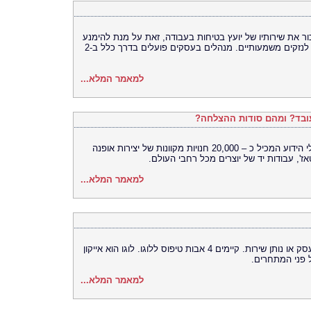
 את שירותיו של יועץ בטיחות בעבודה, זאת על מנת להימנע
מתאונות ומפגעים העשויים לגרור את העסק לנזקים משמעותיים. מנהלים בעסקים פועלים בדרך כלל ב-2
למאמר המלא...
etsy אתר האינטרנט המוביל, הקניון הוירטואלי הידוע המכיל כ – 20,000 חנויות מקוונות של יצירות אופנה
ז', עבודות יד של יוצרים מכל רחבי העולם.
למאמר המלא...
עיצוב לוגו הוא המצפן הגרפי של כל חברה, עסק או נותן שירות. קיימים 4 אבות טיפוס ללוגו. לוגו הוא אייקון
ל פני המתחרים.
למאמר המלא...