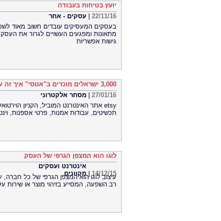
יועץ בטיחות בעבודה
22/11/16
|
עסקים - אחר
בעסקים המעסיקים עובדים חשוב מאוד לשכור
גישות אפשריות
3,000 ישראלים מוכרים ב"אטסי" איך זה עובד? ומהם סודות ההצלחה?
27/01/16
|
מסחר אלקטרוני
תכשיטים, עבודות אמנות, פרטי אספנות, וינטא
לוגו הוא המצפן הגרפי של העסק
אינטרנט ועסקים
14/12/15
|
מקוונים
רב השפעה, המסייע בזיהוי מוצר או שירות ע