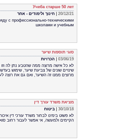
Учеба старше 50 лет
20/12/21
|
חינוך ולימודים - אחר
ряду с профессионально-техническими
школами и учебным
סוגי תוספות שיער
03/06/19
|
הכרויות
לא כל אישה מרוצה ממה שהטבע נתן לה וזו ה
שינויים שונים של צביעת שיער, שימוש בעדש
מרוצים ממנו זה השיער, ואם גם את רוצה לע
מציאת משרד עורך דין
30/10/18
|
ביטוח
לא פשוט בימינו לבחור משרד עורכי דין איכו
הקיימים ולמעשה, אי אפשר לעבור רחוב סואן