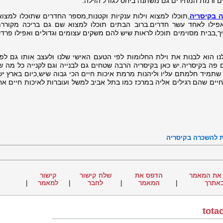
ים ורמת המחירים גם משתנה ביחס לגודל הוילה.
ה בקיסריה
,תוכלו למצוא וילות ענקיות וקטנות,מספר החדרים שתוכלו למצוא
פילו לאחד עשר חדרים.ברוב הבתים תוכלו למצוא שם גם בריכה מקורר
בבית מסוימים תוכלו לראות שיש להם משקים עצומים וגדולים ואפילו פרדס
נו הוא לבנות את וילת החלומות לפי הטעם האישי שלנו ולעצב אותו גם לפ
 פה בקיסריה.יש כאן בקיסריה הרבה שטחים גם לבנייה וגם לקנייה כל מה ש
תמיד חלמתם עליו וליהנות מרמת איכות חיים הכי גבוה שיש,כיום בארץ יש
ים שהם רגילים אליה במרכז כמו בתל אביב למשל ועוברות לאיכות חיים אח
ת להשכרה בקיסריה
את המאמר
הדפס את
שלח קישור
קישור
אתרך
|
המאמר
|
לחבר
|
למאמר
|