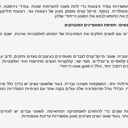
פשרויות צמיד ורצועות כדי לתת מענה להעדפות שונות. צמידי נירוסטה, ל
ופולרית. בנוסף, מייקל קורס מספק מגוון של רצועות עור, רצועות סיליקון,
ם את החופש לבטא את הסגנון הייחודי שלהן.
לנשים: חשיפת המאפיינים המובהקים
ים וגם לנשים חולקים את המחויבות של המותג לאלגנטיות ואיכות, ישנם מא
ית. שעוני מייקל קורס לגברים מאופיינים בעיצובים נועזים וחזקים, לרוב ע
לאסיים ונייטרליים. מצד שני, קולקציות הנשים מדגישות זוהר ואלגנטיות, 
, כולל ה-rose gold הייחודי.
גדולות יותר, המשקפות משיכה גברית, בעוד שלשעוני נשים יש בדרך כלל פרו
ת. הבדלי גודל ופרופורציה אלה עולים בקנה אחד עם הציפיות המגדריות המס
ות שונים כדי להתאים לאסתטיקה המתאימה. לשעוני גברים יש לעתים 
תר, בעוד שעוני נשים מציעים מגוון אפשרויות עדינות ואופנתיות.