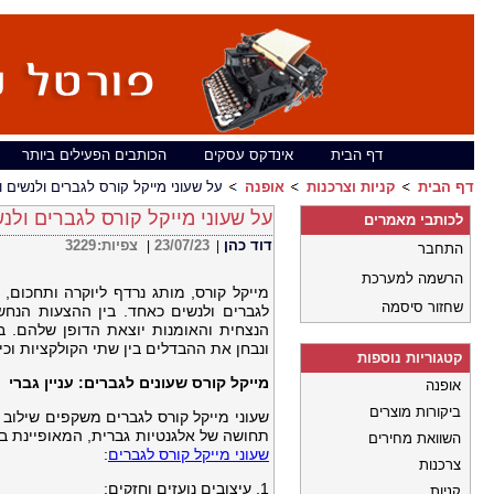
דף הבית
אינדקס עסקים
הכותבים הפעילים ביותר
דף הבית
קניות וצרכנות
אופנה
על שעוני מייקל קורס לגברים ולנשים 
על שעוני מייקל קורס לגברים ולנ
לכותבי מאמרים
דוד כהן
23/07/23
צפיות:
3229
|
|
התחבר
הרשמה למערכת
מייקל קורס, מותג נרדף ליוקרה ותחכום
שחזור סיסמה
לגברים ולנשים כאחד. בין ההצעות הנחש
הנצחית והאומנות יוצאת הדופן שלהם. ב
ונבחן את ההבדלים בין שתי הקולקציות וכ
קטגוריות נוספות
מייקל קורס שעונים לגברים: עניין גברי
אופנה
ביקורות מוצרים
שעוני מייקל קורס לגברים משקפים שילוב 
תחושה של אלגנטיות גברית, המאופיינת ב
השוואת מחירים
שעוני מייקל קורס לגברים
:
צרכנות
1. עיצובים נועזים וחזקים:
קניות