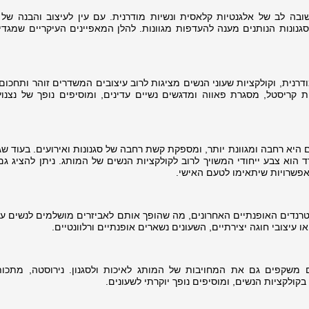
 שובה לב של אלגנטיות קלאסית ונשיות מודרנית. עם עין לעיצוב והבנה של 
 סגנונות הנותנים מענה להעדפות מגוונות. להלן המאפיינים העיקריים שמגד
נית, וקולקציות שעוני הנשים מציגות לרוב עיצובים המשדרים זוהר ותחכום.
קריסטל, מסגרת פאווה ומדגשים נשיים עדינים, ומוסיפים נופך של נצנוץ 
היא רחבה ומגוונת יותר, ומספקת קשת רחבה של סגנונות ואירועים. בעוד שגו
ד הוא צבע ייחודי המשויך לרוב לקולקציות הנשים של המותג. ניתן להציג ג
ן אפשרויות שיתאימו לטעם האישי.
בטרנדים האופנתיים האחרונים, מה שהופך אותם לאביזרים מושלמים לנשים עכ
 עיצובי חוגה יצירתיים, השעונים נשארים אופנתיים ורלוונטיים.
 משקפים גם את המחויבות של המותג לאיכות ולסגנון. נירוסטה, מתכות
קולקציות הנשים, ומוסיפים נופך יוקרתי לשעונים.