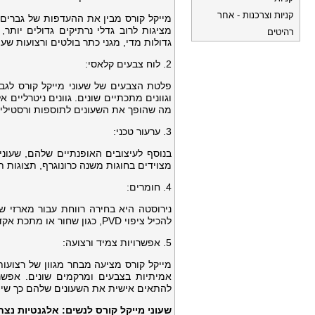
קניות וצרכנות - אחר
מייקל קורס מבין את ההעדפות של גברים 
מציגות לרוב גדלי נרתיקים גדולים יותר
רהיטים
גדולות מדי, מגני כתר בולטים ורצועות ש
2. לוח צבעים קלאסי:
פלטת הצבעים של שעוני מייקל קורס לגבר
וגוונים מתכתיים שונים. גוונים ניטרליי
מה שהופך את השעונים לתוספות ורסטיליות
3. ערעור טכני:
בנוסף לעיצובים האופנתיים שלהם, שעוני 
מצוידים בחוגות משנה כרונוגרף, תצוגות 
4. חומרים:
נירוסטה היא בחירה רווחת עבור מארזי ש
להכיל ציפוי PVD, כגון שחור או מתכת אקדח, המוסיפים נופך עכשווי לשעונים.
5. אפשרויות צמיד ורצועה:
מייקל קורס מציעה מבחר מגוון של רצועות
אמיתיות בצבעים ומרקמים שונים. אפשרו
להתאים אישית את השעונים שלהם כך שיתא
שעוני מייקל קורס לנשים: אלגנטיות נצח