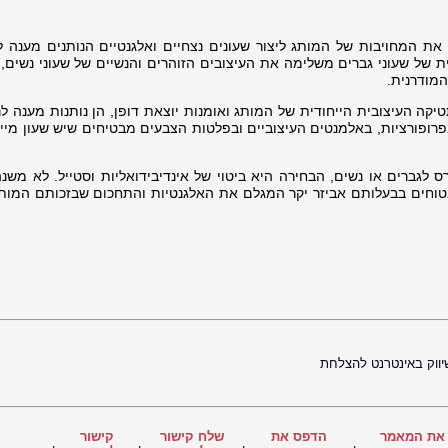
 את המחויבות של המותג ליצור שעונים נצחיים ואלגנטיים הנותנים מענה לס
ת של שעוני גברים משלימה את העיצובים הזוהרים והנשיים של שעוני נשים, 
מודרנית.
ה העיצובית הייחודית של המותג ואומנות יוצאת דופן, הן נותנות מענה לרג
בפרופורציות, באלמנטים העיצוביים ובפלטות הצבעים מבטיחים שיש שעון מיי
רס לגברים או נשים, הבחירה היא ביטוי של אינדיבידואליות וסטייל. לא משנ
ובטוחים בבעלותם אביזר יקר המגלם את האלגנטיות והתחכום שבזכותם המותג
ווק באינטרנט להצלחת
את המאמר
הדפס את
שלח קישור
קישור