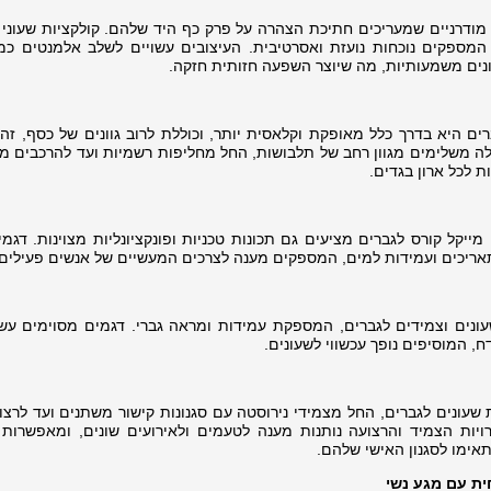
מודרניים שמעריכים חתיכת הצהרה על פרק כף היד שלהם. קולקציות שעוני 
, המספקים נוכחות נועזת ואסרטיבית. העיצובים עשויים לשלב אלמנטים כמו
עונים משמעותיות, מה שיוצר השפעה חזותית חזקה.
ים היא בדרך כלל מאופקת וקלאסית יותר, וכוללת לרוב גוונים של כסף, זהב
ם אלה משלימים מגוון רחב של תלבושות, החל מחליפות רשמיות ועד להרכבים מ
 לכל ארון בגדים.
מייקל קורס לגברים מציעים גם תכונות טכניות ופונקציונליות מצוינות. דגמ
תאריכים ועמידות למים, המספקים מענה לצרכים המעשיים של אנשים פעילים.
עונים וצמידים לגברים, המספקת עמידות ומראה גברי. דגמים מסוימים עשו
 שעונים לגברים, החל מצמידי נירוסטה עם סגנונות קישור משתנים ועד לרצו
יות הצמיד והרצועה נותנות מענה לטעמים ולאירועים שונים, ומאפשרות 
ימו לסגנון האישי שלהם.
ית עם מגע נשי