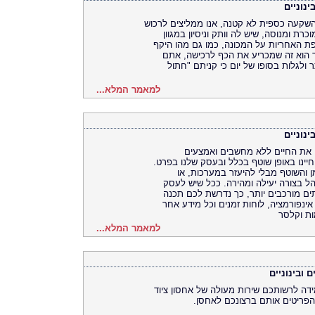
נוניים
שקעה כספית לא קטנה, אנו ממליצים לרכוש
ת ומנוסה, שיש לה וותק וניסיון במגוון
פת האחריות על המכונה, כמו גם מהו היקף
 הוא זה שמכריע את הכף לרכישה, אתם
 ולגלות בסופו של יום כי קניתם "חתול
למאמר המלא...
נוניים
יין את החיים ללא מחשבים ואמצעים
חיינו באופן שוטף בכלל ובעסק שלנו בפרט.
ן והשוטף מבלי להיעזר במערכות, או
 בצורה יעילה ומהירה. ככל שיש לעסק
ים מורכבים יותר, כך נדרשת לכם תכנה
ינפורמציה, לוחות זמנים וכל מידע אחר
ות וקלסר
למאמר המלא...
 ובינוניים
ידה לרשותכם שירות מעולה של אחסון ציוד
הפריטים אותם ברצונכם לאחסן.