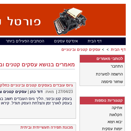
דף הבית
אינדקס עסקים
הכותבים הפעילים ביותר
דף הבית
עסקים קטנים ובינוניים
לכותבי מאמרים
מאמרים בנושא עסקים קטנים ובינ
התחבר
הרשמה למערכת
שחזור סיסמה
גיוס עובדים בעסקים קטנים ובינוניים כח
27/04/23
|
מאת:
דוד כהן
|
עסקים קטנים ובי
בעסק קטן ובינוני, הליך גיוס העובדים חשוב במ
קטגוריות נוספות
בעסק לאורך זמן והצלחת העסק תגדל. קיראו כי
אתיקה
חקלאות
יבוא ויצוא
מכונת תפירה תעשייתית וביתית
יזמות עסקית