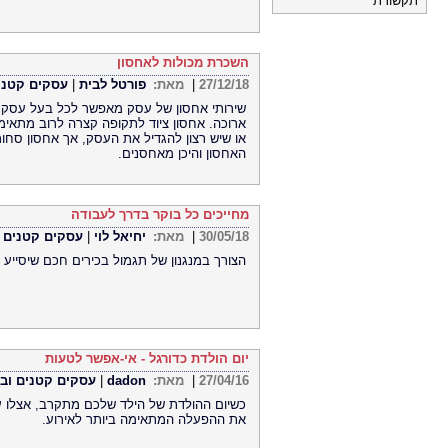
תקשורת
השכרת מכולות לאחסון
27/12/18
|
מאת:
פורטל לבית
|
עסקים קטנים
שירותי אחסון של עסק מאפשר לכל בעל עסק ל
ארוכה. אחסון ציוד לתקופה קצרה לרוב מתאי
או שיש רצון להגדיל את העסק, אך אחסון סחו
האחסון והיכן מאחסנים.
מחייכים כל בוקר בדרך לעבודה
30/05/18
|
מאת:
יחיאל לוי
|
עסקים קטנים וב
הצורך במנגנון של תגמול בכירים חכם שיסייע
יום הולדת כדורגל - אי-אפשר לטעות
27/04/16
|
מאת:
dadon
|
עסקים קטנים ובינ
כשיום ההולדת של הילד שלכם מתקרב, אצלו ע
את ההפעלה המתאימה ביותר לאירוע.