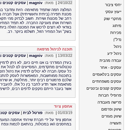
24/10/22
|
מאת:
magniv
|
עסקים קטנים ובי
יחסי ציבור
המלצה חמה שתמיד מתאימה- היות ומדובר בה
ייעוץ עסקי
מכונת תפירה (ביתית ותעשייתית) אצל חברה מוכר
רחב של מכונות ושירות. חשוב לבדוק מהי תקו
מחקרי שוק
השירות אותו מעניקה החברה. לא תמיד המחיר
מיתוג
בוודאי לא רוצים לרכוש את המכונה הזולה ביותר
בשק" ועל המחיר הזול, תשלמו ביוקר. רב.
מכירות
נדל"ן
ניהול
תוכנה לניהול מרפאה
ניהול ידע
13/03/22
|
מאת:
magniv
|
עסקים קטנים ובי
עבודה מהבית
בעידן המודרני בו אנו חיים כיום, לא ניתן לדמ
טכנולוגיים מתקדמים, המסייעים לנו לנהל את 
עסקים - אחר
כל עסק/ חברה לא יכולים לדמיין את ניהול הזמ
עסקים בינלאומיים
בתוכנות ממוחשבות, המאפשרות לעסק להתנהל
שלכם פרמטרים רבים יותר, מחלקות, או שירות
עסקים משפחתיים
מותאמת אשר תדע לחבר בין כל אלו, להעביר א
עסקים קטנים ובינוניים
אשר בעבר הייתם נזקקים לדפים רבים, לרשימ
פרופילי חברות
פרישה מעבודה
אחסון ציוד
שיווק ופרסום
01/03/19
|
מאת:
פורטל לבית
|
עסקים קטנים
שיווק מגזרים
אחסון ציוד על ידי חברת שירותי אחסנה המעמ
תעשייה
במחסנים ו/או במכולות, בהתאם לכמות ונפח 