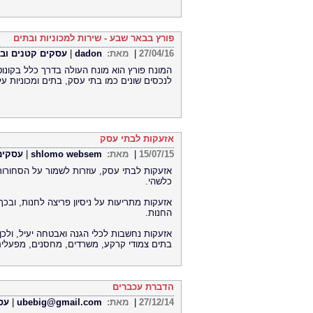
פורץ בבאר שבע - שירות למכוניות ובתים
27/04/16
|
מאת:
dadon
|
עסקים קטנים ובינ
המונח פורץ הוא מונח העולה בדרך כלל בקונוט
לנכסים שונים כמו בתי עסק, בתים ומכוניות על
אזעקות לבתי עסק
15/07/15
|
מאת:
shlomo websem
|
עסקים 
אזעקות לבתי עסק, עוזרות לשמור על הסחורו
כלשהי.
אזעקות מתריעות על ניסיון פריצה לחנות, ובכ
החנות.
אזעקות נחשבות לכלי הגנה ואבטחה יעיל, ולכן
בתים צמודי קרקע, משרדים, מחסנים, מפעלים 
הדברת עכברים
27/12/14
|
מאת:
ubebig@gmail.com
|
עסק