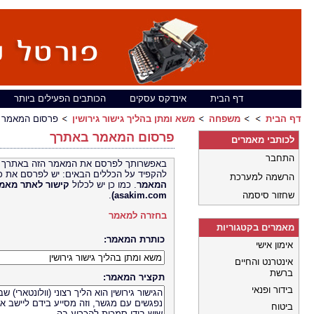
דף הבית
אינדקס עסקים
הכותבים הפעילים ביותר
דף הבית
משפחה
משא ומתן בהליך גישור גירושין
פרסום המאמר 
פרסום המאמר באתרך
לכותבי מאמרים
התחבר
באפשרותך לפרסם את המאמר הזה באתרך 
להקפיד על הכללים הבאים: יש לפרסם את כ
הרשמה למערכת
המאמר
. כמו כן יש לכלול
קישור לאתר
שחזור סיסמה
asakim.com)
.
בחזרה למאמר
מאמרים בקטגוריות
כותרת המאמר:
אימון אישי
אינטרנט והחיים
ברשת
תקציר המאמר:
בידור ופנאי
ביטוח