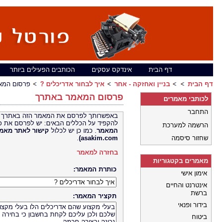
דף הבית
אינדקס עסקים
הכותבים הפעילים ביותר
דף הבית
בניין ואחזקה - אחר
איך לבחור אדריכלים ?
פרסום המא
פרסום המאמר באתרך
לכותבי מאמרים
התחבר
באפשרותך לפרסם את המאמר הזה באתרך 
להקפיד על הכללים הבאים: יש לפרסם את כ
הרשמה למערכת
המאמר
. כמו כן יש לכלול
קישור לאתר
שחזור סיסמה
asakim.com)
.
בחזרה למאמר
מאמרים בקטגוריות
כותרת המאמר:
אימון אישי
אינטרנט והחיים
ברשת
תקציר המאמר:
בידור ופנאי
ביטוח