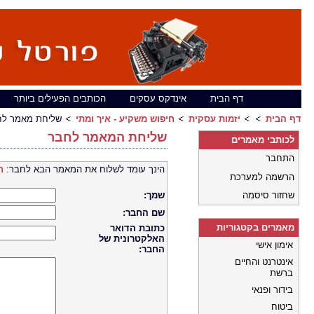
דף הבית
אינדקס עסקים
הכותבים הפעילים ביותר
דף הבית
יזמות עסקית
חיפוש משקיע - איך ומתי
שליחת מאמר לח
שליחת המאמר לחבר
לכותבי מאמרים
התחבר
הינך עומד לשלוח את המאמר הבא לחבר:
ח
הרשמה למערכת
שחזור סיסמה
שמך:
שם החבר:
מאמרים בקטגוריות
כתובת הדואר
האלקטרונית של
אימון אישי
החבר:
אינטרנט והחיים
ברשת
בידור ופנאי
ביטוח