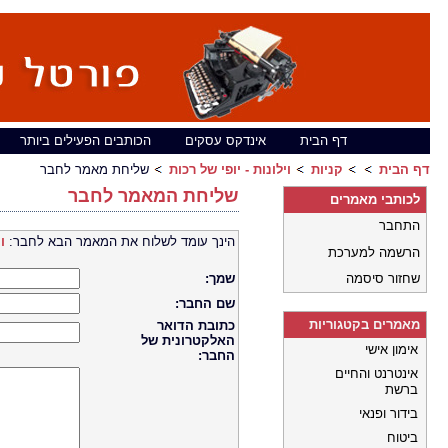
דף הבית
אינדקס עסקים
הכותבים הפעילים ביותר
דף הבית
קניות
וילונות - יופי של רכות
שליחת מאמר לחבר
שליחת המאמר לחבר
לכותבי מאמרים
התחבר
הינך עומד לשלוח את המאמר הבא לחבר:
ו
הרשמה למערכת
שחזור סיסמה
שמך:
שם החבר:
מאמרים בקטגוריות
כתובת הדואר
האלקטרונית של
אימון אישי
החבר:
אינטרנט והחיים
ברשת
בידור ופנאי
ביטוח