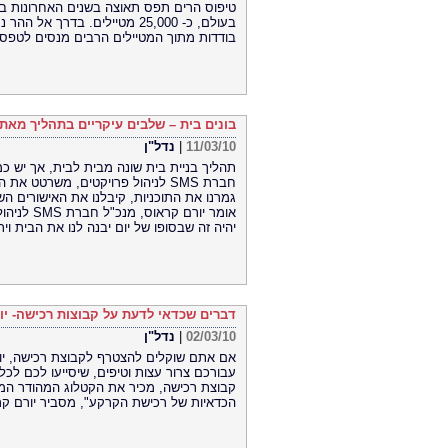
טיפוס הרים תפס תאוצה בשנים האחרונות בר
בעולם, כ- 25,000 מטיילים. בד
בודדות מתוך המטיילים הרבים מנסים לטפס עד לפ
בונים בית – שלבים עיקריים בתהליך מאת 
11/03/10
|
נדל"ן
תהליך בניית בית שונה מבית לבית, אך יש כמ
חברת SMS לניהול פרויקטים, משרטט את הצמתים המשותפים בתהליך
גמרנו את התוכניות, קיבלנו את האישורים הש
אומר יורם
יהיה זה שבסופו של יום יבנה לנו את הבית וי
דברים שכדאי לדעת על קבוצות רכישה- יו
02/03/10
|
נדל"ן
עבורכם צרור עצות וטיפים, שיסייעו לכם ל
קבוצת רכישה, מכיר את הקטלוג המהודר המח
הכדאיות של רכישת הקרקע", מסביר יורם קראוס, מנכ"ל חב