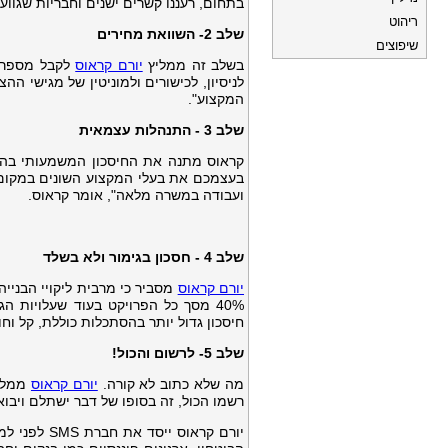
בתחום, רעננו קשרים ישנים וחבריות שגוועו
ריהוט
שלב 2-
השוואת מחירים
שיפוצים
בשלב זה ממליץ
יורם קראוס
לקבל מספר ה
לניסיון, לכישורים ולמוניטין של מגישי ה
המקצוע".
שלב 3 -
התנהלות עצמאית
קראוס מתנה את החיסכון המשמעותי בה
ועבודה במשרה מלאה", אומר קראוס.
שלב 4 - חסכון בגימור ולא בשלד
יורם קראוס
מסביר כי מרבית ליקויי הבניי
חיסכון גדול יותר בהסתכלות כוללת, קל ו
שלב 5- לרשום והכול!
מה שלא כתוב לא קורה.
יורם קראוס
ממליץ
רשמו הכול, זה בסופו של דבר ישתלם ויבוא