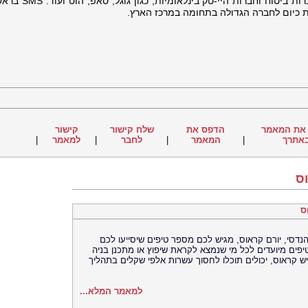
הביטחון, ארגונים פיננסיים כמו בנקים וחברות ביטו
ת כיום לחברה הגדולה בתחומה במרכז הארץ.
את המאמר
הדפס את
שלח קישור
קישור
אתרך
|
המאמר
|
לחבר
|
למאמר
|
ס
ס
טים ופיקוח הנדסי, יורם קראוס, מגיש לכם מספר טיפים שיסייעו לכם
טיפים מיועדים לכל מי שנמצא לקראת שיפוץ או מתכנן בניה
יש קראוס, יכולים תוכלו לחסוך עשרות אלפי שקלים בתהליך
למאמר המלא...