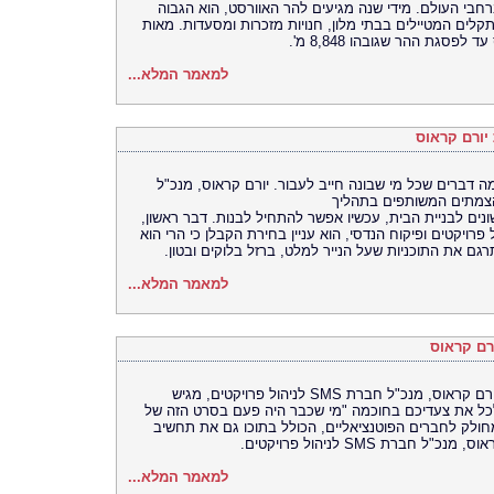
חבי העולם. מידי שנה מגיעים להר האוורסט, הוא הגבוה
רך אל ההר נתקלים המטיילים בבתי מלון, חנויות מזכרות ומסעדות. מאות
סגת ההר שגובהו 8,848 מ'.
למאמר המלא...
יורם קראוס
ה דברים שכל מי שבונה חייב לעבור. יורם קראוס, מנכ"ל
ונים לבניית הבית, עכשיו אפשר להתחיל לבנות. דבר ראשון,
 קראוס, מנכ"ל חברת SMS לניהול פרויקטים ופיקוח הנדסי, הוא עניין בחירת הקבלן כי הרי הוא
תרגם את התוכניות שעל הנייר למלט, ברזל בלוקים ובטון.
למאמר המלא...
רם קראוס
אם אתם שוקלים להצטרף לקבוצת רכישה, יורם קראוס, מנכ"ל חברת SMS לניהול פרויקטים, מגיש
כלכל את צעדיכם בחוכמה "מי שכבר היה פעם בסרט הזה של
ולק לחברים הפוטנציאליים, הכולל בתוכו גם את תחשיב
רת SMS לניהול פרויקטים.
למאמר המלא...