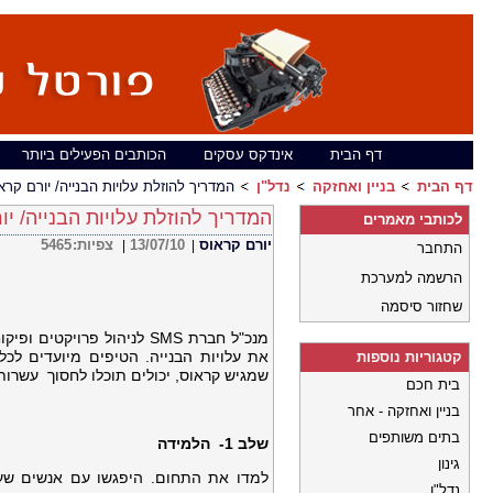
דף הבית
אינדקס עסקים
הכותבים הפעילים ביותר
דף הבית
בניין ואחזקה
נדל"ן
המדריך להוזלת עלויות הבנייה/ יורם קרא
המדריך להוזלת עלויות הבנייה/ יו
לכותבי מאמרים
יורם קראוס
13/07/10
צפיות:
5465
|
|
התחבר
הרשמה למערכת
שחזור סיסמה
מנכ"ל חברת SMS לניהול פרויקטים ופיקוח הנדסי,
את עלויות הבנייה. הטיפים מיועדים לכל
קטגוריות נוספות
שמגיש קראוס, יכולים תוכלו לחסוך עשרות
בית חכם
בניין ואחזקה - אחר
בתים משותפים
שלב 1- הלמידה
גינון
למדו את התחום. היפגשו עם אנשים שע
נדל"ן