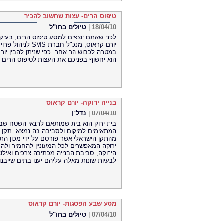
טיפוס הרים- עצות שחשוב להכיר
18/04/10
|
טיולים בחו"ל
לפני שאתם יוצאים למסע טיפוס הרים, בע
יורם-קראוס, מנכ"
במטרה לכבוש הר אחר. כפי שניתן להבין יור
הוא יחשוף בפניכם את העצות לטיפוס הרים 
בנייה ירוקה- יורם קראוס
07/04/10
|
נדל"ן
בית ירוק הוא בית שמותאם לתנאי השטח שבו 
המתאימים למיקום ולסביבה בה נמצא. תקן ה
מהתקן הישראלי אשר פורסם על ידי מכון התק
ירוקה המאפשרים לכל המעוניין להחמיר ולהת
הירוקה, סביבת הבנייה מכתיבה צרכים ואילוצי
לבעיות שונות מאלה עליהם יענו בתים שייבנו
מסע שבע הפסגות- יורם קראוס
07/04/10
|
טיולים בחו"ל