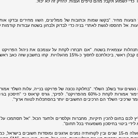
 כדי לשמוע ולקבל מהם טיפים ועצות. להזיק זה לא יכול.
צעות מחיר. "בקשו שמות וכתובות של ממליצים, השוו מחירים ובדקו אות
הצעות. אל תהססו לגשת לאתרי בניה כדי לבדוק ולבחון בשטח עבודות קודמות 
תנהלות עצמאית בשטח.
"אם תבחרו לקחת על עצמכם את ניהול הפרויקט ו
בעצמכם את בעלי המקצוע השונים במקום קבלן ראשי, ביכולתכם לחסוך כ-15% מהעלויות. קחו בחשבון 
ה נעשים עוד בשלב השלד. "בחלוקה נכונה של פרויקט בנייה, עלות השלד אמור
40% מסך כל הפרויקט בעוד שעלויות הגימור אמורות לקחת כ-60% מהפרויקט". לפיכך, גורס קראוס כי "חי
חומר שרכיבי השלד הם הרכיבים החשובים יותר בהסתכלות לטווח ארוך".
 לכם בחום להכין תיקיות, מחברות וקלסרים ולתעד הכול. "אל תסתמכו על הז
 לידי ביטוי בחיסכון משמעותי בכל תחום".
יורם קראוס ייסד את חברת SMS לפני למעלה מ-15 שנים ובין לקוחותיה נמנים ארגונים ומוסדות חשובים בישרא