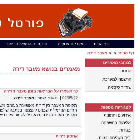
דף הבית
אינדקס עסקים
הכותבים הפעילים ביותר
דף הבית
מעבר דירה
לכותבי מאמרים
מאמרים בנושא מעבר דירה
התחבר
הרשמה למערכת
שחזור סיסמה
כך תשמרו על הבריאות בזמן מעבר הדירה
02/05/22
|
מאת:
שחר
|
מעבר דירה
תקופת המעבר בין דירות מאופיינת בעומס משי
קטגוריות נוספות
החיים הנורמלית שבנינו לעצמנו. בכתבה שלפ
תקופת מעבר הדירה ובמקביל לשמור על בריא
אירועים וחתונות
אלימות במשפחה
בגידות
אחסון דירות
בית משפחה וזוגיות -