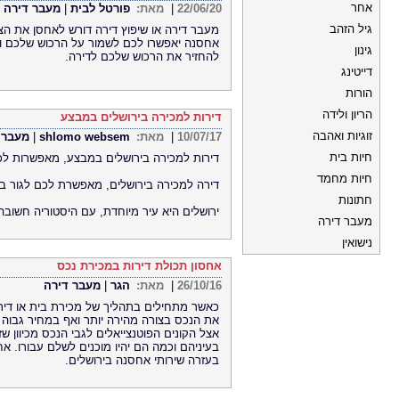
אחר
22/06/20
|
מאת:
פורטל לבית
|
מעבר דירה
גיל הזהב
מעבר דירה או שיפוץ דירה דורש לאחסן את הצי
אחסנה יאפשרו לכם לשמור על הרכוש שלכם ול
גינון
להחזיר את הרכוש שלכם לדירה.
דייטינג
הורות
הריון ולידה
דירות למכירה בירושלים במבצע
זוגיות ואהבה
10/07/17
|
מאת:
shlomo websem
|
מעבר 
חיות בית
דירות למכירה בירושלים במבצע, מאפשרות לכם
חיות מחמד
דירה למכירה בירושלים, מאפשרת לכם לגור בב
חתונות
ירושלים היא עיר מיוחדת, עם היסטוריה חשובה
מעבר דירה
נישואין
אחסון תכולת דירות במכירת נכס
26/10/16
|
מאת:
הגר
|
מעבר דירה
כאשר מתחילים בתהליך של מכירת בית או דירה
את הנכס בצורה מהירה יותר ואף במחיר גבוה י
אצל הקונים הפוטנצייאלים לגבי הנכס מכיוון 
בעיניהם וכמה הם יהיו מוכנים לשלם עבורו. אח
בעזרה שירותי אחסנה בירושלים.