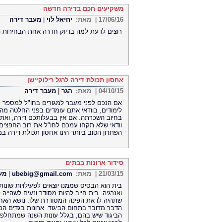
משקיעים חכם בדירה חדשה
17/06/16
|
מאת:
יחיאל לוי
|
מעבר דירה
רוצים לדעת למה בדיוק חדרה אחת הבחירות ה
אחסון תכולת דירה לרגל רילוקיישן
04/10/15
|
מאת:
הגר
|
מעבר דירה
אם הנכם לפני מעבר למגורים בחו"ל למספר ח
לימודים, בוודאי אתם עומדים בפני החלטה מה
בחיוב השכרתה. אם אין בבעלותכם דירה, ואתם 
וודאי שלא תקחו עמכם לחו"ל את רוב החפצים ש
הפתרון הטוב ביותר הינו אחסון תכולת דירה ב
סידור ארונות בבתים
21/03/15
|
מאת:
ubebig@gmail.com
|
מע
בית הוא הבסיס שממנו יוצאים לפעילויות שונות ו
ואנרגיה. בית חייב להיות מסודר ונעים לשהייה
שתהיה לו את הפינה המסודרת שלו. נושא האחסו
הדבר מדובר בתחום הביגוד. ארונות בגדים הם
הביגוד שיש בהם, בגלל עונות השנה שמתחלפו