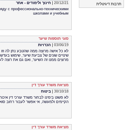
20/12/21
|
חינוך ולימודים - אחר
תרבות דיגיטלית
ряду с профессионально-техническими
школами и учебным
סוגי תוספות שיער
03/06/19
|
הכרויות
לא כל אישה מרוצה ממה שהטבע נתן לה וזו ה
שינויים שונים של צביעת שיער, שימוש בעדש
מרוצים ממנו זה השיער, ואם גם את רוצה לע
מציאת משרד עורך דין
30/10/18
|
ביטוח
לא פשוט בימינו לבחור משרד עורכי דין איכו
הקיימים ולמעשה, אי אפשר לעבור רחוב סואן
מציאת משרד עורך דין