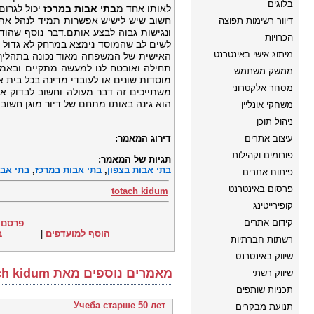
בלוגים
לאותו אחד מ
בתי אבות במרכז
יכול לגרו
חשוב שיש לישיש אפשרות תמיד לנהל את ה
דיוור רשימות תפוצה
ונגישות גבוה לבצע אותם.דבר נוסף שהוד
הכרויות
לשים לב שהמוסד נימצא במרחק לא גדול 
מיתוג אישי באינטרנט
האישית של המשפחה מאוד נכונה בתהלי
תחילה ואובטח לנו למעשה מתקיים ובאמת
ממשק משתמש
מוסדות שונים או לעובדי מדינה בכל בית 
מסחר אלקטרוני
משתייכים זה דבר מעולה וחשוב לבדוק את
הוא גינה באותו מתחם של דיור מוגן חשוב
משחקי אונליין
ניהול תוכן
עיצוב אתרים
דירוג המאמר:
פורומים וקהילות
תגיות של המאמר:
בתי אבות בצפון
,
בתי אבות במרכז
,
בתי אבו
פיתוח אתרים
פרסום באינטרנט
totach kidum
קופירייטינג
קידום אתרים
פרסם 
הוסף למועדפים
|
ב
רשתות חברתיות
שיווק באינטרנט
מאמרים נוספים מאת totach kidum
שיווק רשתי
תכניות שותפים
Учеба старше 50 лет
תנועת מבקרים