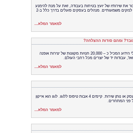
 את שירותיו של יועץ בטיחות בעבודה, זאת על מנת להימנע
מתאונות ומפגעים העשויים לגרור את העסק לנזקים משמעותיים. מנהלים בעסקים פועלים בדרך כלל ב-2
למאמר המלא...
etsy אתר האינטרנט המוביל, הקניון הוירטואלי הידוע המכיל כ – 20,000 חנויות מקוונות של יצירות אופנה
ז', עבודות יד של יוצרים מכל רחבי העולם.
למאמר המלא...
עיצוב לוגו הוא המצפן הגרפי של כל חברה, עסק או נותן שירות. קיימים 4 אבות טיפוס ללוגו. לוגו הוא אייקון
ל פני המתחרים.
למאמר המלא...