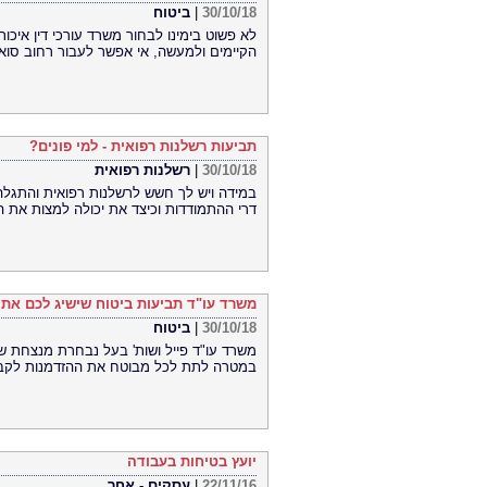
30/10/18
|
ביטוח
לא פשוט בימינו לבחור משרד עורכי דין איכו
הקיימים ולמעשה, אי אפשר לעבור רחוב סואן
תביעות רשלנות רפואית - למי פונים?
30/10/18
|
רשלנות רפואית
במידה ויש לך חשש לרשלנות רפואית והתגלה
דרי ההתמודדות וכיצד את יכולה למצות את הז
משרד עו"ד תביעות ביטוח שישיג לכם את 
30/10/18
|
ביטוח
משרד עו"ד פייל ושות' בעל נבחרת מנצחת ש
במטרה לתת לכל מבוטח את ההזדמנות לקבל 
יועץ בטיחות בעבודה
22/11/16
|
עסקים - אחר