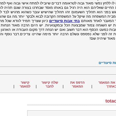
ם לו ללחץ נפשי מאוד גבוה לטראומה דברים שיובילו למתח אישי גבוה ואף למח
חיים שאליהם הוא היה רגיל גם באותו מוסד שבחרנו בצורה שגם תהיה לו ה
גש בפני הוא תהליך השעמום זהו תהליך שהישיש עובר כשהוא מרגיש לבד לכ
מבית המשפחה מה שיקל על המשפחה הקרובה לבוא ולבקר יותר.מה גם שהמ
ך המעבר לאחד מאותם
בתי אבות סיעודיים
כיוון שצריך תמיד לוודא שכל מה
 יש השגחה צמוד שמבצעת הכל ובמקצועיות. יש היום הרבה מאוד הנחות 
אבות כמעט הכסף הוא דבר חשוב ואם יש הנחה דרך מקום העבודה או הארגון א
 זה לפני שלא נפספס ונשלם הרבה יותר מימה שהיינו צריכים.דבר נוסף והכ
 מאוד שיהיה שם!
ת סיעודיים
את המאמר
הדפס את
שלח קישור
קישור
אתרך
|
המאמר
|
לחבר
|
למאמר
|