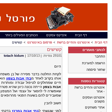
דף הבית
אינדקס עסקים
הכותבים הפעילים ביותר
דף הבית
אינטרנט והחיים ברשת
פרסום באינטרנט
קשישים
קשישים
לכותבי מאמרים
29101
צפיות:
17/10/13
totach kidum
|
|
התחבר
הרשמה למערכת
היום
שחזור סיסמה
לקחת החלטה בדבר מסירה של בן משפחה 
אותו בקרוב לאחד מ
בתי אבות בצפון
הוא 
קטגוריות נוספות
חיים שמחולקים לטיפול עבודה ומותרות 
אבות בצפון
הייתה נכונה כיוון שהיא פטר
אינטרנט והחיים ברשת
שאפשרה לי להסגר על עצמי
ועל המצפון 
- אחר
שמעבירים להם בשעות הפנאי מהרופאים ש
אינטרנט ועסקים
מקוונים
חשוב להבין
אתרי משחקים
לפני שנגשתי ל
בתי אבות במרכז
בדקתי ע