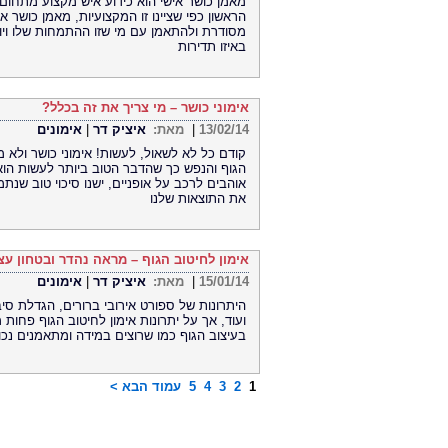
מאמן כושר אישי הוא כידוע איש מקצוע מתחום ה
הראשון כפי שציינו זו המקצועיות, מאמן כושר א
מסודרת ולהתאמן עם מי שזו ההתמחות שלו ויוד
באיזו תדירות
אימוני כושר – מי צריך את זה בכלל?
13/02/14
|
מאת:
איציק דר
|
אימונים
קודם כל לא לשאול, לעשות! אימוני כושר ולא מ
הגוף והנפש כך שהדבר הטוב ביותר לעשות הוא 
אוהבים לרכב על אופניים, ישנו סיכוי טוב שנת
את התוצאות שלנו
אימון לחיטוב הגוף – מראה נהדר ובטחון עצ
15/01/14
|
מאת:
איציק דר
|
אימונים
היתרונות של ספורט אירובי ברורים, הגדלת סי
ועוד, אך על יתרונות אימון לחיטוב הגוף פחות
בעיצוב הגוף כמו שרוצים במידה ומתאמנים נכון 
1
2
3
4
5
עמוד הבא >