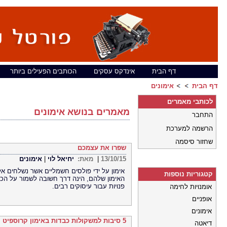
דף הבית
אינדקס עסקים
הכותבים הפעילים ביותר
דף הבית
אימונים
לכותבי מאמרים
מאמרים בנושא אימונים
התחבר
הרשמה למערכת
שחזור סיסמה
שפרו את עצמכם
13/10/15
|
מאת:
יחיאל לוי
|
אימונים
אימון על ידי פולסים חשמליים אשר נשלחים אל
קטגוריות נוספות
האימון שלהם, הינה דרך חשובה לשמור על הכו
פנויות עבור עיסוקים רבים.
אומנויות לחימה
אופניים
אימונים
5 סיבות למשקולות כבדות באימון קרוספיט
דיאטה