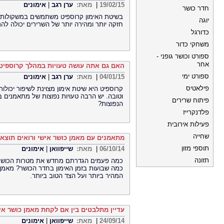
19/02/15
|
מאת:
ערן רגב
|
אימונים
חדר כושר
בשיטת האימון קרוספיט משתמשים במשקולות כ
יוגה
חזקה יותר ומהירה יותר של השרירים יכולה ל
כדורגל
משחקי כדור
ספורט וכושר גופני -
אחר
האם גם אתה עושה טעויות במהלך קרוספיט
ספורט ימי
04/01/15
|
מאת:
ערן רגב
|
אימונים
פילאטיס
קרוספיט היא שיטת אימון מצוינת לשיפור יכולות
וטובה. יש הרבה טעויות נפוצות של מתאמנים 
פיתוח שרירים
הנפוצות?
פלדנקרייז
פעילות אירובית
שחייה
מתאמנים עם מאמן כושר אישי ורואים תוצאו
תוספי מזון
06/10/14
|
מאת:
שייפוואן
|
אימונים
תזונה
כמה פעמים הגדרתם מחדש את מטרות הכושר ה
כמה שבועות בזמן האימון בחדר הכושר? מאמן 
המהיר ביותר ועל הצד הטוב ביותר.
עדיין מתלבטים בין אם לקחת מאמן כושר אי
24/09/14
|
מאת:
שייפוואן
|
אימונים